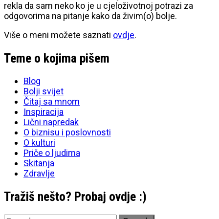
rekla da sam neko ko je u cjeloživotnoj potrazi za
odgovorima na pitanje kako da živim(o) bolje.
Više o meni možete saznati
ovdje
.
Teme o kojima pišem
Blog
Bolji svijet
Čitaj sa mnom
Inspiracija
Lični napredak
O biznisu i poslovnosti
O kulturi
Priče o ljudima
Skitanja
Zdravlje
Tražiš nešto? Probaj ovdje :)