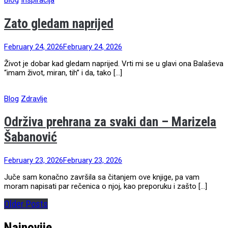
Blog
Inspiracija
Zato gledam naprijed
February 24, 2026
February 24, 2026
Život je dobar kad gledam naprijed. Vrti mi se u glavi ona Balaševa
“imam život, miran, tih” i da, tako […]
Blog
Zdravlje
Održiva prehrana za svaki dan – Marizela
Šabanović
February 23, 2026
February 23, 2026
Juče sam konačno završila sa čitanjem ove knjige, pa vam
moram napisati par rečenica o njoj, kao preporuku i zašto […]
Older Posts
Najnovije