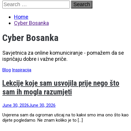
Skip
Search
to
for:
content
Home
Cyber Bosanka
Cyber Bosanka
Savjetnica za online komuniciranje - pomažem da se
ispričaju dobre i važne priče.
Blog
Inspiracija
Lekcije koje sam usvojila prije nego što
sam ih mogla razumjeti
June 30, 2026
June 30, 2026
Uvjerena sam da ogroman uticaj na to kakvi smo ima ono što kao
dijete pogledamo. Ne znam koliko je to […]