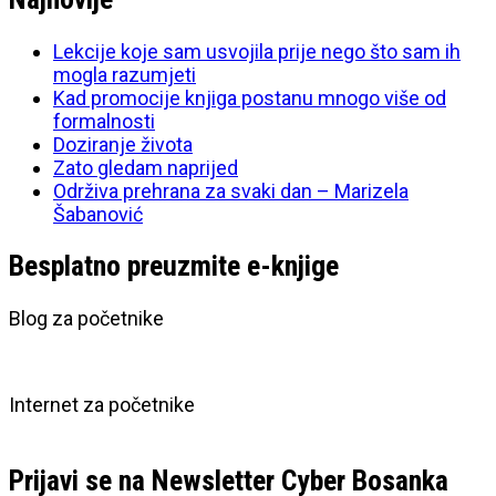
Lekcije koje sam usvojila prije nego što sam ih
mogla razumjeti
Kad promocije knjiga postanu mnogo više od
formalnosti
Doziranje života
Zato gledam naprijed
Održiva prehrana za svaki dan – Marizela
Šabanović
Besplatno preuzmite e-knjige
Blog za početnike
Internet za početnike
Prijavi se na Newsletter Cyber Bosanka