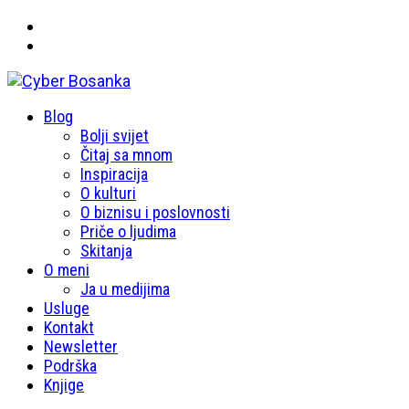
Primary
Blog
Cyber Bosanka
Menu
Bolji svijet
Čitaj sa mnom
Inspiracija
O kulturi
O biznisu i poslovnosti
Priče o ljudima
Skitanja
O meni
Ja u medijima
Usluge
Kontakt
Newsletter
Podrška
Knjige