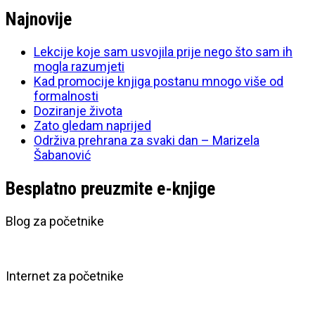
Najnovije
Lekcije koje sam usvojila prije nego što sam ih
mogla razumjeti
Kad promocije knjiga postanu mnogo više od
formalnosti
Doziranje života
Zato gledam naprijed
Održiva prehrana za svaki dan – Marizela
Šabanović
Besplatno preuzmite e-knjige
Blog za početnike
Internet za početnike