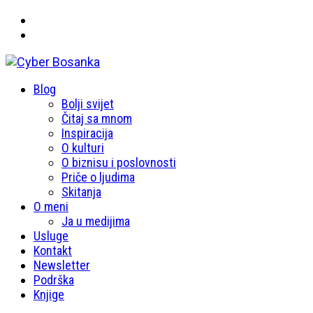
Primary
Blog
Cyber Bosanka
Menu
Bolji svijet
Čitaj sa mnom
Inspiracija
O kulturi
O biznisu i poslovnosti
Priče o ljudima
Skitanja
O meni
Ja u medijima
Usluge
Kontakt
Newsletter
Podrška
Knjige