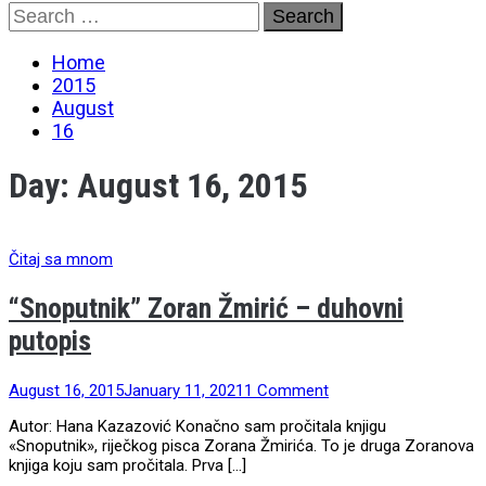
Skip
Search
to
for:
content
Home
2015
August
16
Day:
August 16, 2015
Čitaj sa mnom
“Snoputnik” Zoran Žmirić – duhovni
putopis
August 16, 2015
January 11, 2021
1 Comment
Autor: Hana Kazazović Konačno sam pročitala knjigu
«Snoputnik», riječkog pisca Zorana Žmirića. To je druga Zoranova
knjiga koju sam pročitala. Prva […]