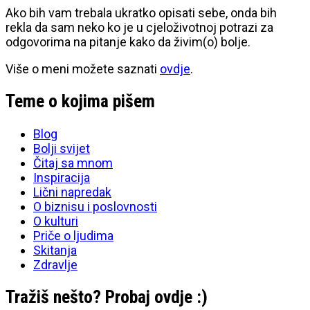
Ako bih vam trebala ukratko opisati sebe, onda bih
rekla da sam neko ko je u cjeloživotnoj potrazi za
odgovorima na pitanje kako da živim(o) bolje.
Više o meni možete saznati
ovdje
.
Teme o kojima pišem
Blog
Bolji svijet
Čitaj sa mnom
Inspiracija
Lični napredak
O biznisu i poslovnosti
O kulturi
Priče o ljudima
Skitanja
Zdravlje
Tražiš nešto? Probaj ovdje :)