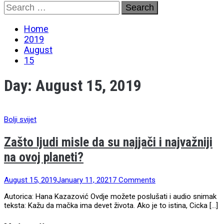
Skip
Search
to
for:
content
Home
2019
August
15
Day:
August 15, 2019
Bolji svijet
Zašto ljudi misle da su najjači i najvažniji
na ovoj planeti?
August 15, 2019
January 11, 2021
7 Comments
Autorica: Hana Kazazović Ovdje možete poslušati i audio snimak
teksta: Kažu da mačka ima devet života. Ako je to istina, Cicka […]