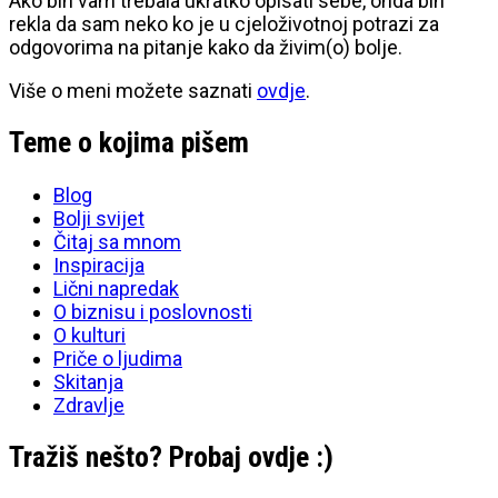
Ako bih vam trebala ukratko opisati sebe, onda bih
rekla da sam neko ko je u cjeloživotnoj potrazi za
odgovorima na pitanje kako da živim(o) bolje.
Više o meni možete saznati
ovdje
.
Teme o kojima pišem
Blog
Bolji svijet
Čitaj sa mnom
Inspiracija
Lični napredak
O biznisu i poslovnosti
O kulturi
Priče o ljudima
Skitanja
Zdravlje
Tražiš nešto? Probaj ovdje :)