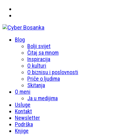
Primary
Blog
Cyber Bosanka
Menu
Bolji svijet
Čitaj sa mnom
Inspiracija
O kulturi
O biznisu i poslovnosti
Priče o ljudima
Skitanja
O meni
Ja u medijima
Usluge
Kontakt
Newsletter
Podrška
Knjige