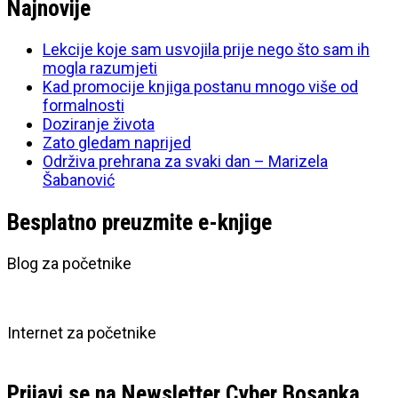
Najnovije
Lekcije koje sam usvojila prije nego što sam ih
mogla razumjeti
Kad promocije knjiga postanu mnogo više od
formalnosti
Doziranje života
Zato gledam naprijed
Održiva prehrana za svaki dan – Marizela
Šabanović
Besplatno preuzmite e-knjige
Blog za početnike
Internet za početnike
Prijavi se na Newsletter Cyber Bosanka