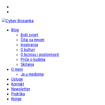
Primary
Blog
Cyber Bosanka
Menu
Bolji svijet
Čitaj sa mnom
Inspiracija
O kulturi
O biznisu i poslovnosti
Priče o ljudima
Skitanja
O meni
Ja u medijima
Usluge
Kontakt
Newsletter
Podrška
Knjige