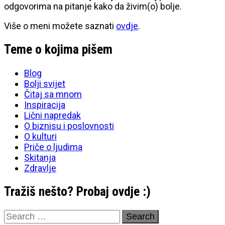
odgovorima na pitanje kako da živim(o) bolje.
Više o meni možete saznati
ovdje
.
Teme o kojima pišem
Blog
Bolji svijet
Čitaj sa mnom
Inspiracija
Lični napredak
O biznisu i poslovnosti
O kulturi
Priče o ljudima
Skitanja
Zdravlje
Tražiš nešto? Probaj ovdje :)
Search