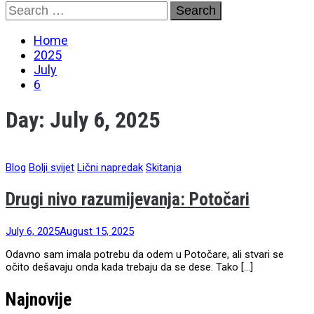
Skip
Search
to
for:
content
Home
2025
July
6
Day:
July 6, 2025
Blog
Bolji svijet
Lični napredak
Skitanja
Drugi nivo razumijevanja: Potočari
July 6, 2025
August 15, 2025
Odavno sam imala potrebu da odem u Potočare, ali stvari se
očito dešavaju onda kada trebaju da se dese. Tako […]
Najnovije