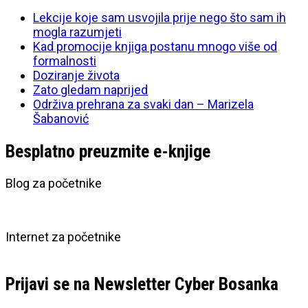
Lekcije koje sam usvojila prije nego što sam ih
mogla razumjeti
Kad promocije knjiga postanu mnogo više od
formalnosti
Doziranje života
Zato gledam naprijed
Održiva prehrana za svaki dan – Marizela
Šabanović
Besplatno preuzmite e-knjige
Blog za početnike
Internet za početnike
Prijavi se na Newsletter Cyber Bosanka