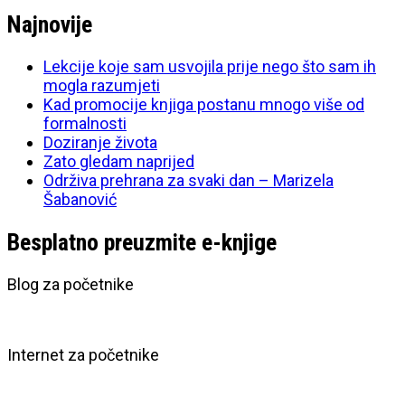
Najnovije
Lekcije koje sam usvojila prije nego što sam ih
mogla razumjeti
Kad promocije knjiga postanu mnogo više od
formalnosti
Doziranje života
Zato gledam naprijed
Održiva prehrana za svaki dan – Marizela
Šabanović
Besplatno preuzmite e-knjige
Blog za početnike
Internet za početnike