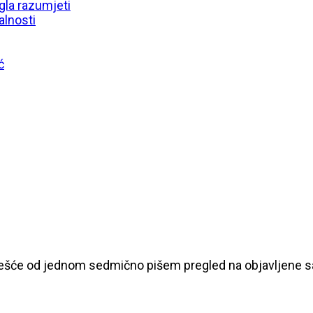
gla razumjeti
alnosti
ć
češće od jednom sedmično pišem pregled na objavljene sad