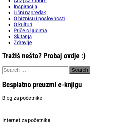
Čitaj sa mnom
Inspiracija
Lični napredak
O biznisu i poslovnosti
O kulturi
Priče o ljudima
Skitanja
Zdravlje
Tražiš nešto? Probaj ovdje :)
Search
for:
Besplatno preuzmi e-knjigu
Blog za početnike
Internet za početnike