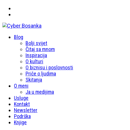
Primary
Blog
Cyber Bosanka
Menu
Bolji svijet
Čitaj sa mnom
Inspiracija
O kulturi
O biznisu i poslovnosti
Priče o ljudima
Skitanja
O meni
Ja u medijima
Usluge
Kontakt
Newsletter
Podrška
Knjige