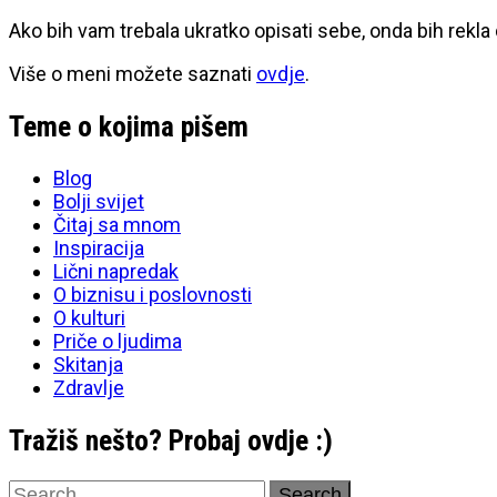
Ako bih vam trebala ukratko opisati sebe, onda bih rekla
Više o meni možete saznati
ovdje
.
Teme o kojima pišem
Blog
Bolji svijet
Čitaj sa mnom
Inspiracija
Lični napredak
O biznisu i poslovnosti
O kulturi
Priče o ljudima
Skitanja
Zdravlje
Tražiš nešto? Probaj ovdje :)
Search