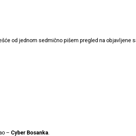
češće od jednom sedmično pišem pregled na objavljene sad
kao –
Cyber Bosanka
.