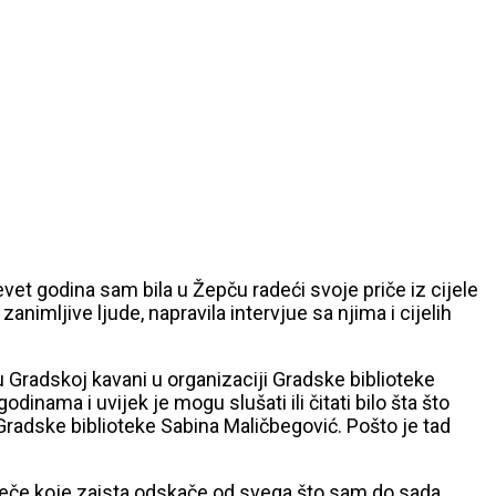
vet godina sam bila u Žepču radeći svoje priče iz cijele
nimljive ljude, napravila intervjue sa njima i cijelih
 Gradskoj kavani u organizaciji Gradske biblioteke
inama i uvijek je mogu slušati ili čitati bilo šta što
Gradske biblioteke Sabina Maličbegović. Pošto je tad
o veče koje zaista odskače od svega što sam do sada