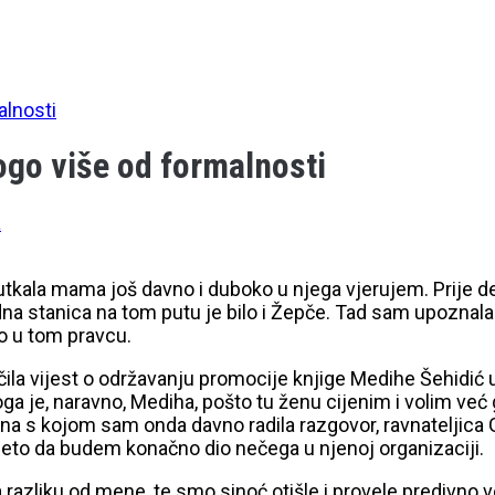
alnosti
go više od formalnosti
a
utkala mama još davno i duboko u njega vjerujem. Prije de
na stanica na tom putu je bilo i Žepče. Tad sam upoznala za
o u tom pravcu.
ila vijest o održavanju promocije knjige Medihe Šehidić u
je, naravno, Mediha, pošto tu ženu cijenim i volim već god
ena s kojom sam onda davno radila razgovor, ravnateljica 
 eto da budem konačno dio nečega u njenoj organizaciji.
za razliku od mene, te smo sinoć otišle i provele predivn