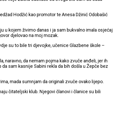
, Nedžad Hodžić kao promotor te Anesa Džinić Odobašić
ju u kojem živimo danas i ja sam bukvalno imala osjećaj
azgovor djelovao na moj mozak.
je su to bile tri djevojke, učenice Glazbene škole –
bila, naravno, da nemam pojma kako zvuče anđeli, jer ih
tup da sam kasnije Sabini rekla da bih došla u Žepče bez
tarima, mada sumnjam da originali zvuče ovako lijepo.
 čitateljski klub. Njegovi članovi i članice su bili