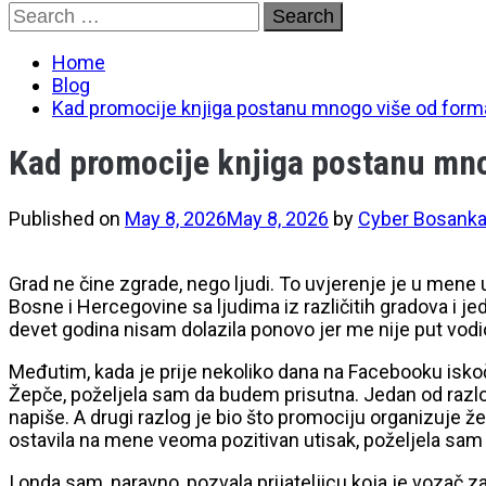
Skip
Search
to
for:
content
Home
Blog
Kad promocije knjiga postanu mnogo više od form
Kad promocije knjiga postanu mno
Published on
May 8, 2026
May 8, 2026
by
Cyber Bosank
Grad ne čine zgrade, nego ljudi. To uvjerenje je u mene 
Bosne i Hercegovine sa ljudima iz različitih gradova i jed
devet godina nisam dolazila ponovo jer me nije put vodi
Međutim, kada je prije nekoliko dana na Facebooku iskoč
Žepče, poželjela sam da budem prisutna. Jedan od razloga 
napiše. A drugi razlog je bio što promociju organizuje ž
ostavila na mene veoma pozitivan utisak, poželjela sam
I onda sam, naravno, pozvala prijateljicu koja je vozač 