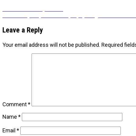
Post
Previous
Previous
Doziranje života
Next
post:
Next
Lekcije koje sam usvojila prije nego što sam ih mo
navigation
post:
Leave a Reply
Your email address will not be published.
Required fiel
Comment
*
Name
*
Email
*