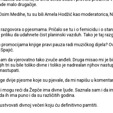
ade malo drugačije.
ja. Osim Medihe, tu su bili Amela Hodžić kao moderatorica
azgovora o pjesmama. Pričalo se tu i o femicidu i o stan
 priliku da udahnete čist planinski vazduh. Tako je taj r
 promocijama knjige pravi pauza radi muzičkog dijela? Ovd
 Spajić.
la sam da vjerovatno tako zvuče anđeli. Druga misao mi je 
h tri su bile toliko divne i toliko je nadrealan njihov nas
nastupati.
e druge dvije pjesme koje su pjevale, da mi napišu u komen
 mogu reći da Žepče ima divne ljude. Saznala sam i da imaju
a ih ima puno i da su različitih godina.
stvovati divnoj večeri koju ću definitivno pamtiti.