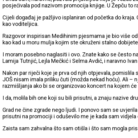
posjećivala pod nazivom promocija knjige. U Žepču to r
Cijeli događaj je pažljivo isplaniran od početka do kra
kao voditeljica.
Razgovor inspirisan Medihinim pjesmama je bio više od r
kao kad u moru mulja kojim ste okruženi stalno dobijete
I moram posebno naglasiti i ovo. Znate kako se često na
Lamija Tutnjić, Lejla Mečkić i Selma Avdić, i naravno Ivan
Nakon par riječi koje je prva od njih otpjevala, pomisli
JOŠ nisam imala priliku čuti (možda nekad hoću). Ali – nji
razmišljanja ako bi se organizovao koncert na kojem će 
I da, molila bih one koji su bili prisutni, a znaju naziv
Grad ne čine zgrade nego ljudi. I ponovo sam se uvjerila i
prisutni na promociji i oduševilo me je kada sam vidjela d
Zaista sam zahvalna što sam otišla i što sam mogla prisu