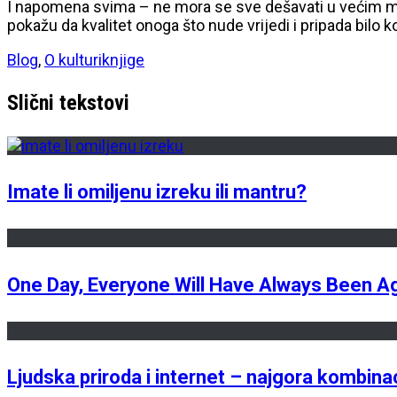
I napomena svima – ne mora se sve dešavati u većim mj
pokažu da kvalitet onoga što nude vrijedi i pripada bilo k
Blog
,
O kulturi
knjige
Slični tekstovi
Imate li omiljenu izreku ili mantru?
One Day, Everyone Will Have Always Been Ag
Ljudska priroda i internet – najgora kombinac