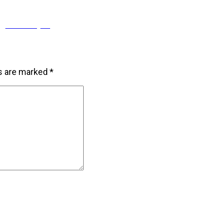
gla razumjeti
ds are marked
*