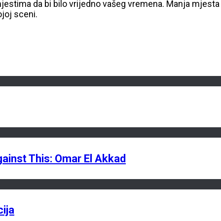
estima da bi bilo vrijedno vašeg vremena. Manja mjesta 
ojoj sceni.
ainst This: Omar El Akkad
ija