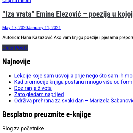
Čitaj sa mnom
“Iza vrata” Emina Elezović – poezija u kojo
May 17, 2020
January 11, 2021
Autorica: Hana Kazazović Ako vam knjigu poezije i pjesama preporuč
Older Posts
Najnovije
Lekcije koje sam usvojila prije nego što sam ih mo
Kad promocije knjiga postanu mnogo više od form
Doziranje života
Zato gledam naprijed
Održiva prehrana za svaki dan – Marizela Šabanovi
Besplatno preuzmite e-knjige
Blog za početnike