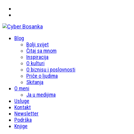
Primary
Blog
Cyber Bosanka
Menu
Bolji svijet
Čitaj sa mnom
Inspiracija
O kulturi
O biznisu i poslovnosti
Priče o ljudima
Skitanja
O meni
Ja u medijima
Usluge
Kontakt
Newsletter
Podrška
Knjige