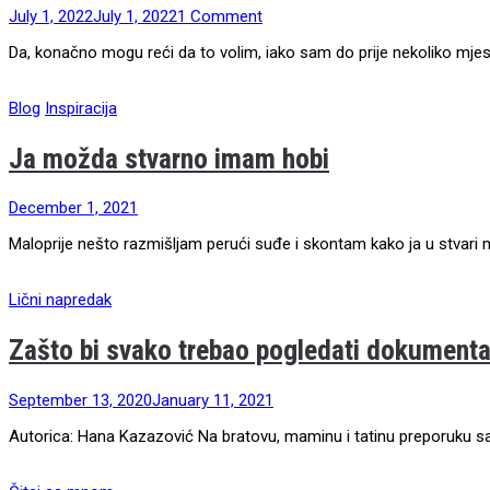
July 1, 2022
July 1, 2022
1 Comment
Da, konačno mogu reći da to volim, iako sam do prije nekoliko mjesec
Blog
Inspiracija
Ja možda stvarno imam hobi
December 1, 2021
Maloprije nešto razmišljam perući suđe i skontam kako ja u stvari
Lični napredak
Zašto bi svako trebao pogledati dokument
September 13, 2020
January 11, 2021
Autorica: Hana Kazazović Na bratovu, maminu i tatinu preporuku sam