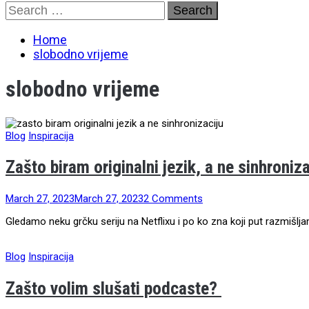
Skip
Search
to
for:
content
Home
slobodno vrijeme
slobodno vrijeme
Blog
Inspiracija
Zašto biram originalni jezik, a ne sinhroniza
March 27, 2023
March 27, 2023
2 Comments
Gledamo neku grčku seriju na Netflixu i po ko zna koji put razmišlja
Blog
Inspiracija
Zašto volim slušati podcaste?