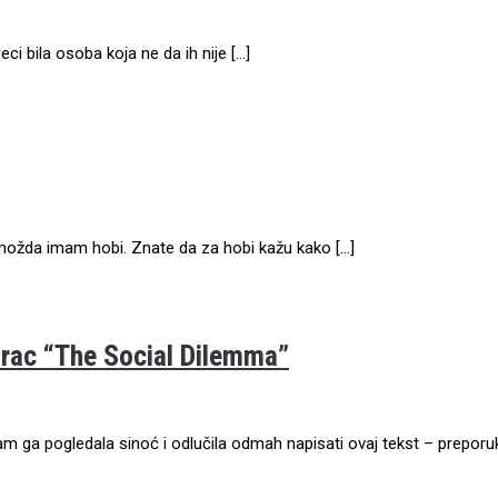
i bila osoba koja ne da ih nije […]
 možda imam hobi. Znate da za hobi kažu kako […]
arac “The Social Dilemma”
 ga pogledala sinoć i odlučila odmah napisati ovaj tekst – preporuk