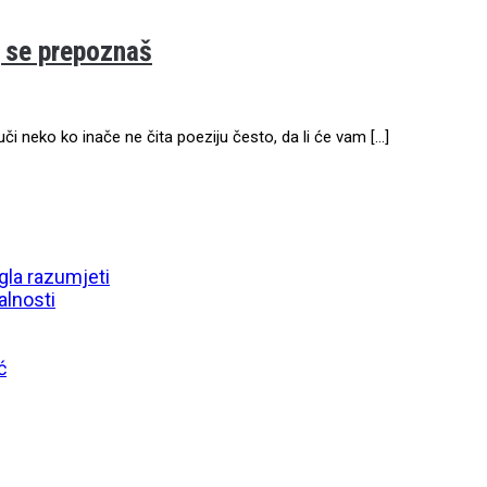
j se prepoznaš
i neko ko inače ne čita poeziju često, da li će vam […]
gla razumjeti
alnosti
ć