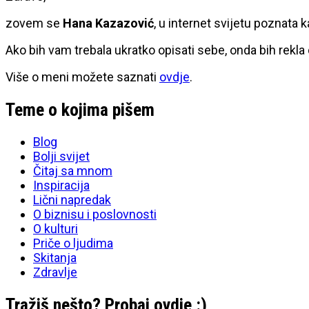
zovem se
Hana Kazazović
, u internet svijetu poznata 
Ako bih vam trebala ukratko opisati sebe, onda bih rekla
Više o meni možete saznati
ovdje
.
Teme o kojima pišem
Blog
Bolji svijet
Čitaj sa mnom
Inspiracija
Lični napredak
O biznisu i poslovnosti
O kulturi
Priče o ljudima
Skitanja
Zdravlje
Tražiš nešto? Probaj ovdje :)