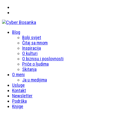
Primary
Blog
Cyber Bosanka
Menu
Bolji svijet
Čitaj sa mnom
Inspiracija
O kulturi
O biznisu i poslovnosti
Priče o ljudima
Skitanja
O meni
Ja u medijima
Usluge
Kontakt
Newsletter
Podrška
Knjige