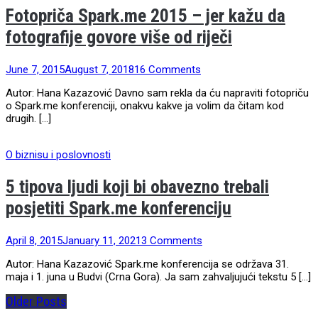
Fotopriča Spark.me 2015 – jer kažu da
fotografije govore više od riječi
June 7, 2015
August 7, 2018
16 Comments
Autor: Hana Kazazović Davno sam rekla da ću napraviti fotopriču
o Spark.me konferenciji, onakvu kakve ja volim da čitam kod
drugih. […]
O biznisu i poslovnosti
5 tipova ljudi koji bi obavezno trebali
posjetiti Spark.me konferenciju
April 8, 2015
January 11, 2021
3 Comments
Autor: Hana Kazazović Spark.me konferencija se održava 31.
maja i 1. juna u Budvi (Crna Gora). Ja sam zahvaljujući tekstu 5 […]
Older Posts