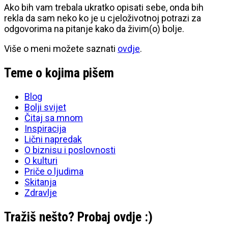
Ako bih vam trebala ukratko opisati sebe, onda bih
rekla da sam neko ko je u cjeloživotnoj potrazi za
odgovorima na pitanje kako da živim(o) bolje.
Više o meni možete saznati
ovdje
.
Teme o kojima pišem
Blog
Bolji svijet
Čitaj sa mnom
Inspiracija
Lični napredak
O biznisu i poslovnosti
O kulturi
Priče o ljudima
Skitanja
Zdravlje
Tražiš nešto? Probaj ovdje :)