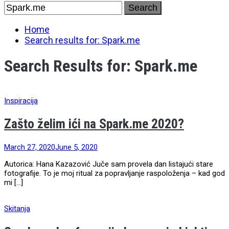
Skip
Search
to
for:
content
Home
Search results for: Spark.me
Search Results for:
Spark.me
Inspiracija
Zašto želim ići na Spark.me 2020?
March 27, 2020
June 5, 2020
Autorica: Hana Kazazović Juče sam provela dan listajući stare
fotografije. To je moj ritual za popravljanje raspoloženja – kad god
mi […]
Skitanja