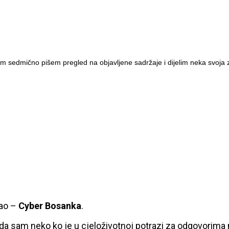
m sedmično pišem pregled na objavljene sadržaje i dijelim neka svoja z
kao –
Cyber Bosanka
.
 da sam neko ko je u cjeloživotnoj potrazi za odgovorima n