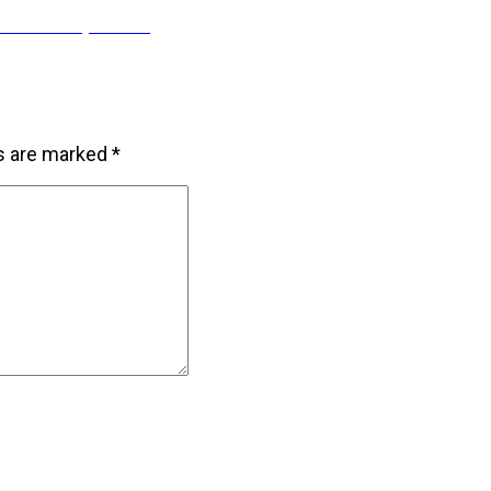
ostati “u pameti”
ds are marked
*