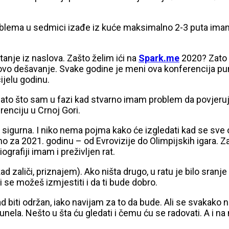
 problema u sedmici izađe iz kuće maksimalno 2-3 puta im
tanje iz naslova. Zašto želim ići na
Spark.me
2020? Zato 
m ovo dešavanje. Svake godine je meni ova konferencija p
ijelu godinu.
o što sam u fazi kad stvarno imam problem da povjerujem
erenciju u Crnoj Gori.
sam sigurna. I niko nema pojma kako će izgledati kad se sve 
 za 2021. godinu – od Evrovizije do Olimpijskih igara. Za
grafiji imam i preživljen rat.
ad zaliči, priznajem). Ako ništa drugo, u ratu je bilo sran
ji se možeš izmjestiti i da ti bude dobro.
ad biti održan, iako navijam za to da bude. Ali se svakako
ela. Nešto u šta ću gledati i čemu ću se radovati. A i na