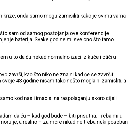
am krize, onda samo mogu zamisiliti kako je svima vama
što sam od samog postojanja ove konferencije
unjenje baterija. Svake godine mi sve ono što tamo
 u to da ću nekad normalno izaći iz kuće i otići u
ovo završi, kao što niko ne zna ni kad će se završiti.
 svoje 43 godine nisam tako nešto mogla ni zamisliti, a
je samo kod nas i imao si na raspolaganju skoro cijeli
 nadam da ću – kad god bude – biti prisutna. Treba mi u
 moru je, a realno – za more nikad ne treba neki poseban