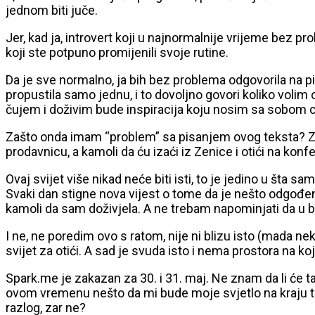
jednom biti juče.
Jer, kad ja, introvert koji u najnormalnije vrijeme bez
koji ste potpuno promijenili svoje rutine.
Da je sve normalno, ja bih bez problema odgovorila na pi
propustila samo jednu, i to dovoljno govori koliko voli
čujem i doživim bude inspiracija koju nosim sa sobom c
Zašto onda imam “problem” sa pisanjem ovog teksta? Zat
prodavnicu, a kamoli da ću izaći iz Zenice i otići na konf
Ovaj svijet više nikad neće biti isti, to je jedino u šta 
Svaki dan stigne nova vijest o tome da je nešto odgođeno
kamoli da sam doživjela. A ne trebam napominjati da u bio
I ne, ne poredim ovo s ratom, nije ni blizu isto (mada nek
svijet za otići. A sad je svuda isto i nema prostora na ko
Spark.me je zakazan za 30. i 31. maj. Ne znam da li će t
ovom vremenu nešto da mi bude moje svjetlo na kraju tun
razlog, zar ne?