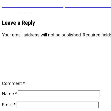
Post
Previous
Previous
COVID-19: Kome sam posebno zahvalna i kako 
Next
post:
Next
Trpljenje je lakše kad imaš rok
navigation
post:
Leave a Reply
Your email address will not be published.
Required fiel
Comment
*
Name
*
Email
*