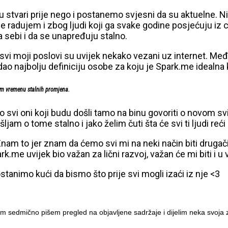
stvari prije nego i postanemo svjesni da su aktuelne. Ni
ujem i zbog ljudi koji ga svake godine posjećuju iz cijele r
 sebi i da se unapređuju stalno.
 svi moji poslovi su uvijek nekako vezani uz internet. M
dao najbolju definiciju osobe za koju je Spark.me idealna 
 ovom vremenu stalnih promjena.
o svi oni koji budu došli tamo na binu govoriti o novom sv
am o tome stalno i jako želim čuti šta će svi ti ljudi reći
Znam to jer znam da ćemo svi mi na neki način biti drugač
 Spark.me uvijek bio važan za lični razvoj, važan će mi biti i
ostanimo kući da bismo što prije svi mogli izaći iz nje <3
m sedmično pišem pregled na objavljene sadržaje i dijelim neka svoja z