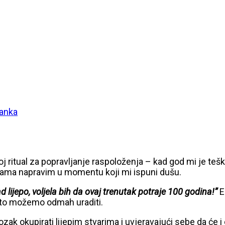
?
anka
oj ritual za popravljanje raspoloženja – kad god mi je tešk
je sama napravim u momentu koji mi ispuni dušu.
ad lijepo, voljela bih da ovaj trenutak potraje 100 godina!”
E
a to možemo odmah uraditi.
ak okupirati lijepim stvarima i uvjeravajući sebe da će i o