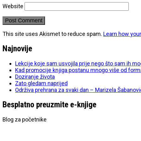
Website
This site uses Akismet to reduce spam.
Learn how you
Najnovije
Lekcije koje sam usvojila prije nego što sam ih mo
Kad promocije knjiga postanu mnogo više od form
Doziranje života
Zato gledam naprijed
Održiva prehrana za svaki dan – Marizela Šabanovi
Besplatno preuzmite e-knjige
Blog za početnike