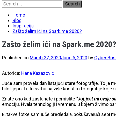
Skip
Search
to
for:
content
Home
Blog
Inspiracija
Zašto želim ići na Spark.me 2020?
Zašto želim ići na Spark.me 2020
Published on
March 27, 2020
June 5, 2020
by
Cyber Bos
Autorica:
Hana Kazazović
Juče sam provela dan listajući stare fotografije. To je m
bilo lijepo. I u tu svrhu najviše koristim fotografije ko
Znate ono kad zastanete i pomislite
“Joj, jest mi ovdje s
emociju. Hvala tehnologiji i vremenu u kojem živimo p
E, takve fotke sam juče pregledala, pokušavajući sebi moz