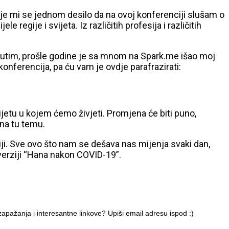
je mi se jednom desilo da na ovoj konferenciji slušam o
egije i svijeta. Iz različitih profesija i različitih
eđutim, prošle godine je sa mnom na Spark.me išao moj
konferencija, pa ću vam je ovdje parafrazirati:
ijetu u kojem ćemo živjeti. Promjena će biti puno,
 na tu temu.
iji. Sve ovo što nam se dešava nas mijenja svaki dan,
 u verziji “Hana nakon COVID-19”.
apažanja i interesantne linkove? Upiši email adresu ispod :)