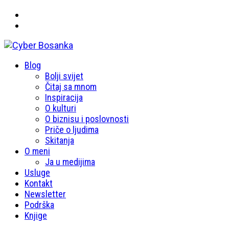
Primary
Blog
Cyber Bosanka
Menu
Bolji svijet
Čitaj sa mnom
Inspiracija
O kulturi
O biznisu i poslovnosti
Priče o ljudima
Skitanja
O meni
Ja u medijima
Usluge
Kontakt
Newsletter
Podrška
Knjige