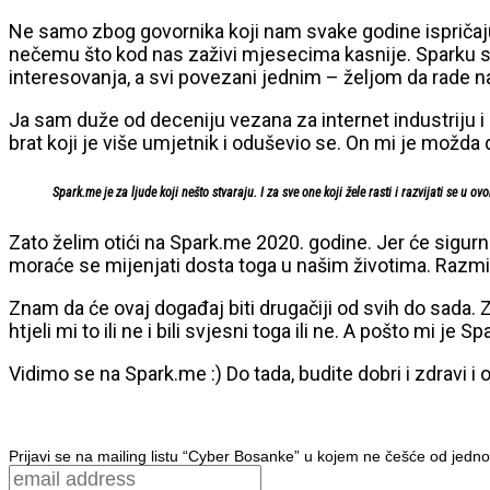
Ne samo zbog govornika koji nam svake godine ispričaju 
nečemu što kod nas zaživi mjesecima kasnije. Sparku se rad
interesovanja, a svi povezani jednim – željom da rade na
Ja sam duže od deceniju vezana za internet industriju i
brat koji je više umjetnik i oduševio se. On mi je možda 
Spark.me je za ljude koji nešto stvaraju. I za sve one koji žele rasti i razvijati se u
Zato želim otići na Spark.me 2020. godine. Jer će sigurn
moraće se mijenjati dosta toga u našim životima. Razmišlj
Znam da će ovaj događaj biti drugačiji od svih do sada. 
htjeli mi to ili ne i bili svjesni toga ili ne. A pošto mi je
Vidimo se na Spark.me :) Do tada, budite dobri i zdravi i 
Prijavi se na mailing listu “Cyber Bosanke” u kojem ne češće od jedno