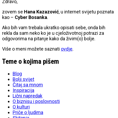
Zdravo,
zovem se
Hana Kazazović
, u internet svijetu poznata
kao –
Cyber Bosanka
.
Ako bih vam trebala ukratko opisati sebe, onda bih
rekla da sam neko ko je u cjeloživotnoj potrazi za
odgovorima na pitanje kako da živim(o) bolje.
Više o meni možete saznati
ovdje
.
Teme o kojima pišem
Blog
Bolji svijet
Čitaj sa mnom
Inspiracija
Lični napredak
O biznisu i poslovnosti
O kulturi
Priče o ljudima
Skitanja