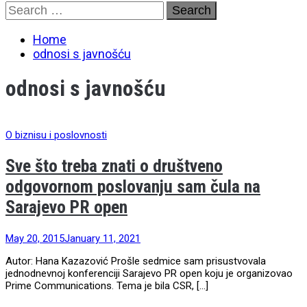
Skip
Search
to
for:
content
Home
odnosi s javnošću
odnosi s javnošću
O biznisu i poslovnosti
Sve što treba znati o društveno
odgovornom poslovanju sam čula na
Sarajevo PR open
May 20, 2015
January 11, 2021
Autor: Hana Kazazović Prošle sedmice sam prisustvovala
jednodnevnoj konferenciji Sarajevo PR open koju je organizovao
Prime Communications. Tema je bila CSR, […]