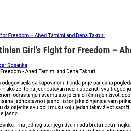
ht for Freedom – Ahed Tamimi and Dena Takruri
tinian Girl’s Fight for Freedom – A
ber Bosanka
sam odugovlačila sa kupovinom. I onda prije par dana pogl
eno – ako želite na jednostavan način spoznati svu traged
jenom odrastanju i svemu što je činilo i čini njen život, do
pisana jednostavno i jasno i istorijske činjenice vam pri
u da osjetite svu bol i muku koju jedan takav život sadrži
je jasno.
nku. Ima jednog starijeg i dva mlađa brata i oca i majku. U
i imaju one iskaznice s kojima im je kretanje vrlo ograni