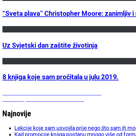
“Sveta plava” Christopher Moore: zanimljiv i 
Uz Svjetski dan zaštite životinja
8 knjiga koje sam pročitala u julu 2019.
Post
Previous
Previous
Nikad mi više ništa neće biti isto
Next
post:
Next
Šta je meni danas Dan žena?
navigation
post:
Najnovije
Lekcije koje sam usvojila prije nego što sam ih mo
Kad promocije knjiga postanu mnogo više od form