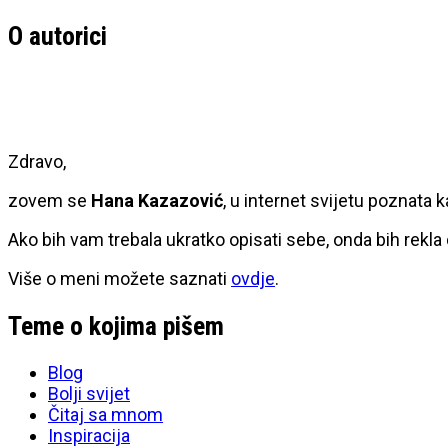
O autorici
Zdravo,
zovem se
Hana Kazazović
, u internet svijetu poznata 
Ako bih vam trebala ukratko opisati sebe, onda bih rekla
Više o meni možete saznati
ovdje
.
Teme o kojima pišem
Blog
Bolji svijet
Čitaj sa mnom
Inspiracija