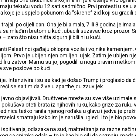
aju tekuću vodu 12 sati sedmično. Prvi protesti u selu su i
a koje je uspjelo pobunom da “skrene” zid koji su gradili 
jali po cijeli dan. Ona je bila mala, 7 ili 8 godina je imala
ama sa mlađim bratom u kući, ubacili suzavac kroz prozor. S
 zato što nisu ništa sigurniji bili ni u kući.
estanti Palestinci gađaju oklopna vozila i vojnike kamenje
m. Prvo je ubijen njen omiljeni ujak. Zatim je ubijen nj
odili u zatvor. Mamu su joj pogodili u nogu pravim metko
a sve poslove po kući.
ije. Intenzivirali su se kad je došao Trump i proglasio da ć
reći se sa tim da žive u aparthejdu zauvijek.
su javno objavljivali. Društvene mreže su sve više uzimale
pokušava oteti brata iz njihovih ruku, kako grize za ruku vo
edinica teško ranila njenog rođaka u glavu i jedva je prež
Izraelci smatraju kako im je narušila ugled. I to je bio po
o ispitivanja, odlazaka na sud, maltretiranja na razne nač
ikog sa snimka odala – to je kao bio cilj da saznaju, mada s