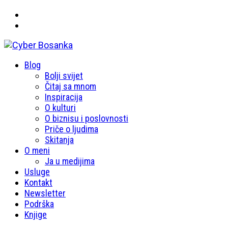
Primary
Blog
Cyber Bosanka
Menu
Bolji svijet
Čitaj sa mnom
Inspiracija
O kulturi
O biznisu i poslovnosti
Priče o ljudima
Skitanja
O meni
Ja u medijima
Usluge
Kontakt
Newsletter
Podrška
Knjige