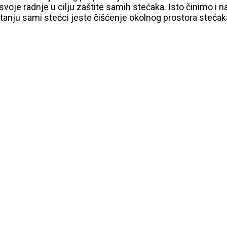
oje radnje u cilju zaštite samih stećaka. Isto činimo i n
itanju sami stećci jeste čišćenje okolnog prostora stećak