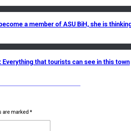
ecome a member of ASU BiH, she is thinking 
: Everything that tourists can see in this town
 for culture and citizens of Kakanj
ds are marked
*