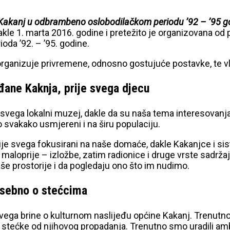
Kakanj u odbrambeno oslobodilačkom periodu ’92 – ’95 g
kle 1. marta 2016. godine i pretežito je organizovana od 
rioda ’92. – ’95. godine.
, organizuje privremene, odnosno gostujuće postavke, te v
đane Kaknja, prije svega djecu
je svega lokalni muzej, dakle da su naša tema interesovanj
mo svakako usmjereni i na širu populaciju.
prije svega fokusirani na naše domaće, dakle Kakanjce i s
 maloprije – izložbe, zatim radionice i druge vrste sadrž
e prostorije i da pogledaju ono što im nudimo.
osebno o stećcima
vega brine o kulturnom naslijeđu općine Kakanj. Trenutn
 stećke od njihovog propadanja. Trenutno smo uradili amb