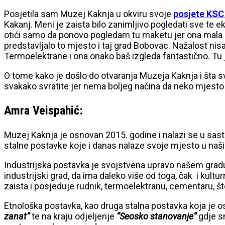
Posjetila sam Muzej Kaknja u okviru svoje
posjete KSC
Kakanj. Meni je zaista bilo zanimljivo pogledati sve t
otići samo da ponovo pogledam tu maketu jer ona mala 
predstavljalo to mjesto i taj grad Bobovac. Nažalost ni
Termoelektrane i ona onako baš izgleda fantastično. Tu j
O tome kako je došlo do otvaranja Muzeja Kaknja i šta 
svakako svratite jer nema boljeg načina da neko mjesto
Amra Veispahić:
Muzej Kaknja je osnovan 2015. godine i nalazi se u sas
stalne postavke koje i danas nalaze svoje mjesto u naši
Industrijska postavka je svojstvena upravo našem gradu 
industrijski grad, da ima daleko više od toga, čak i kultu
zaista i posjeduje rudnik, termoelektranu, cementaru, š
Etnološka postavka, kao druga stalna postavka koja je o
zanat”
te na kraju odjeljenje
“Seosko stanovanje”
gdje sm