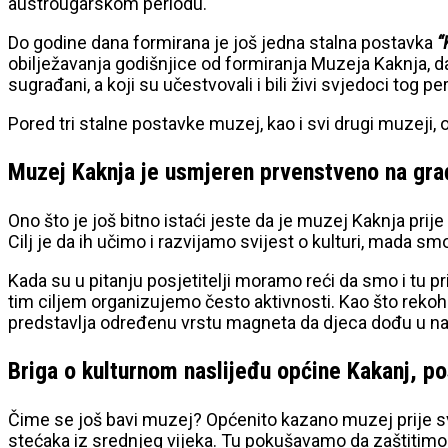
austrougarskom periodu.
Do godine dana formirana je još jedna stalna postavka
“
obilježavanja godišnjice od formiranja Muzeja Kaknja, da
sugrađani, a koji su učestvovali i bili živi svjedoci tog pe
Pored tri stalne postavke muzej, kao i svi drugi muzeji
Muzej Kaknja je usmjeren prvenstveno na gra
Ono što je još bitno istaći jeste da je muzej Kaknja pri
Cilj je da ih učimo i razvijamo svijest o kulturi, mada s
Kada su u pitanju posjetitelji moramo reći da smo i tu 
tim ciljem organizujemo često aktivnosti. Kao što rekoh
predstavlja određenu vrstu magneta da djeca dođu u naš
Briga o kulturnom naslijeđu općine Kakanj, p
Čime se još bavi muzej? Općenito kazano muzej prije s
stećaka iz srednjeg vijeka. Tu pokušavamo da zaštitimo