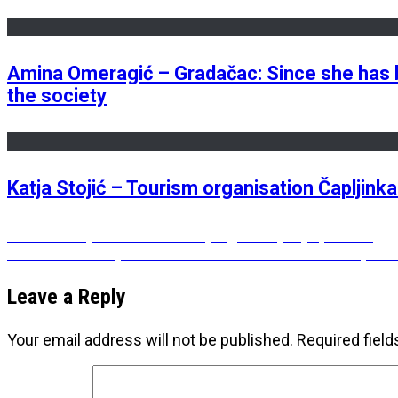
Amina Omeragić – Gradačac: Since she has b
the society
Katja Stojić – Tourism organisation Čapljinka
Post
Previous
Previous
Nije to “kriza srednjih godina”, to je procvat
Next
post:
Next
Amra Veispahić – curator: The museum is important
navigation
post:
Leave a Reply
Your email address will not be published.
Required fiel