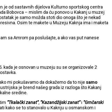
n je od sastavnih dijelova Kulturno sportskog centra
grada Bobovca – mislim da ću ponovo u Kakanj u muzej
ostatak je samo možda stoti dio onoga što je nekad
 impresivna. Osim te makete u Muzeju Kaknja ima i maketa
a sam sa Amrom pa poslušajte, a ako vas put nanese
15. kada je osnovan u muzeju su se organizovale 2
postavka.
, iako mi pokušavamo da dokažemo da to nije
samo
ndustrijska je brend našeg grada iz razloga što Kakanj
kalne sredine.
atim
“Tkalački zanat”
,
“Kazandžijski zanat”
i
“Grnčarski
zati kako se to stanovalo u Kaknju u osmanskom i