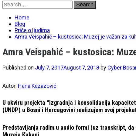
Skip
Search
to
for:
content
Home
Blog
Priče o ljudima
Amra Veispahić – kustosica: Muzej je važan za kul
Amra Veispahić – kustosica: Muzej
Published on
July 7, 2017
August 7, 2018
by
Cyber Bosa
Autor:
Hana Kazazović
U okviru projekta “Izgradnja i konsolidacija kapacite
(UNDP) u Bosni i Hercegovini realizujem svoj projekat 
Predstavljanja radim u audio formi (uz transkript, da
Muzeja Kakanj.