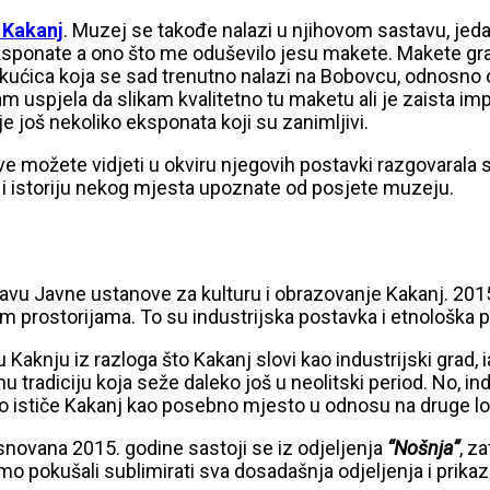
 Kakanj
. Muzej se takođe nalazi u njihovom sastavu, jeda
e eksponate a ono što me oduševilo jesu makete. Makete 
kućica koja se sad trenutno nalazi na Bobovcu, odnosno 
sam uspjela da slikam kvalitetno tu maketu ali je zaista
e još nekoliko eksponata koji su zanimljivi.
sve možete vidjeti u okviru njegovih postavki razgovaral
 i istoriju nekog mjesta upoznate od posjete muzeju.
tavu Javne ustanove za kulturu i obrazovanje Kakanj. 20
m prostorijama. To su industrijska postavka i etnološka 
Kaknju iz razloga što Kakanj slovi kao industrijski grad
rnu tradiciju koja seže daleko još u neolitski period. No, i
to ističe Kakanj kao posebno mjesto u odnosu na druge lo
snovana 2015. godine sastoji se iz odjeljenja
“Nošnja”
, z
o pokušali sublimirati sva dosadašnja odjeljenja i prika