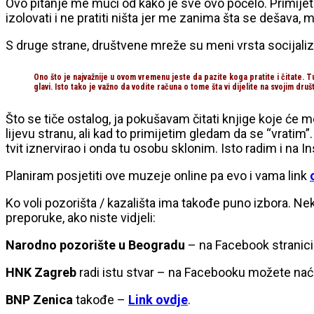
Ovo pitanje me muči od kako je sve ovo počelo. Primijeti
izolovati i ne pratiti ništa jer me zanima šta se dešava, 
S druge strane, društvene mreže su meni vrsta socijalizaci
Ono što je najvažnije u ovom vremenu jeste da pazite koga pratite i čitate. T
glavi. Isto tako je važno da vodite računa o tome šta vi dijelite na svojim d
Što se tiče ostalog, ja pokušavam čitati knjige koje će m
lijevu stranu, ali kad to primijetim gledam da se “vratim”
tvit iznervirao i onda tu osobu sklonim. Isto radim i na I
Planiram posjetiti ove muzeje online pa evo i vama link
Ko voli pozorišta / kazališta ima takođe puno izbora. Ne
preporuke, ako niste vidjeli:
Narodno pozorište u Beogradu
– na Facebook stranici 
HNK Zagreb
radi istu stvar – na Facebooku možete naći
BNP Zenica
takođe –
Link ovdje
.