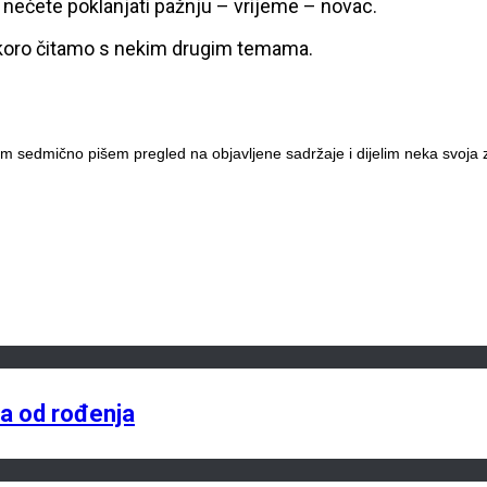
iše nećete poklanjati pažnju – vrijeme – novac.
uskoro čitamo s nekim drugim temama.
m sedmično pišem pregled na objavljene sadržaje i dijelim neka svoja z
na od rođenja