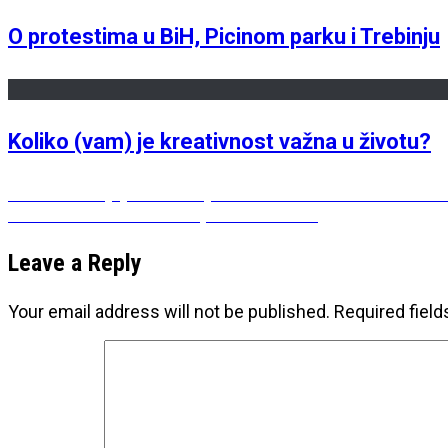
O protestima u BiH, Picinom parku i Trebinju
Koliko (vam) je kreativnost važna u životu?
Post
Previous
Previous
Mojoj mami umjesto osmomartovske čestitk
Next
post:
Next
Zašto želim ići na Spark.me 2020?
navigation
post:
Leave a Reply
Your email address will not be published.
Required fiel