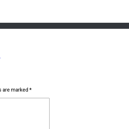
e
ds are marked
*