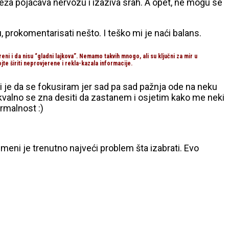
reža pojačava nervozu i izaziva srah. A opet, ne mogu se
u, prokomentarisati nešto. I teško mi je naći balans.
ni i da nisu “gladni lajkova”. Nemamo takvih mnogo, ali su ključni za mir u
jte širiti neprovjerene i rekla-kazala informacije.
 mi je da se fokusiram jer sad pa sad pažnja ode na neku
 Bukvalno se zna desiti da zastanem i osjetim kako me neki
ormalnost :)
meni je trenutno najveći problem šta izabrati. Evo