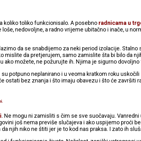
ma koliko toliko funkcionisalo. A posebno
radnicama u tr
oše, nedovoljne, a radno vrijeme ubitačno i inače, u norma
lazimo da se snabdijemo za neki period izolacije. Stalno 
ako mislite da pretjerujem, samo zamislite šta bi bilo da n
zu ako možete, ne požurujte ih. Njima je sigurno dovoljno 
i su potpuno neplanirano i u veoma kratkom roku uskočili u
će ostati bez znanja i što imaju obavezu i što će završit
i.
i
. Ne mogu ni zamisliti s čim se sve suočavaju. Vanredni u
ovini još nema previše slučajeva i ako uspijemo proći bez
njih niko ne štiti jer je to kod nas praksa. I zato ih slu