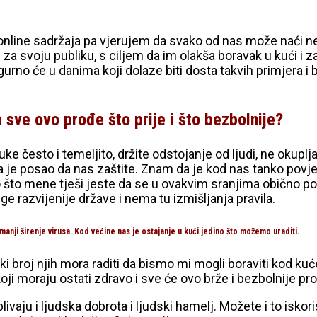
 online sadržaja pa vjerujem da svako od nas može naći n
za svoju publiku, s ciljem da im olakša boravak u kući i za
gurno će u danima koji dolaze biti dosta takvih primjera i 
sve ovo prođe što prije i što bezbolnije?
e često i temeljito, držite odstojanje od ljudi, ne okupljaj
ima je posao da nas zaštite. Znam da je kod nas tanko povj
to mene tješi jeste da se u ovakvim sranjima obično posla
uge razvijenije države i nema tu izmišljanja pravila.
anji širenje virusa. Kod većine nas je ostajanje u kući jedino što možemo uraditi.
iki broj njih mora raditi da bismo mi mogli boraviti kod ku
koji moraju ostati zdravo i sve će ovo brže i bezbolnije pr
vaju i ljudska dobrota i ljudski hamelj. Možete i to iskorist