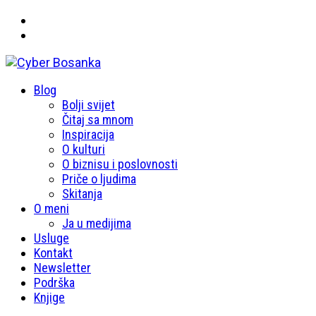
Primary
Blog
Cyber Bosanka
Menu
Bolji svijet
Čitaj sa mnom
Inspiracija
O kulturi
O biznisu i poslovnosti
Priče o ljudima
Skitanja
O meni
Ja u medijima
Usluge
Kontakt
Newsletter
Podrška
Knjige