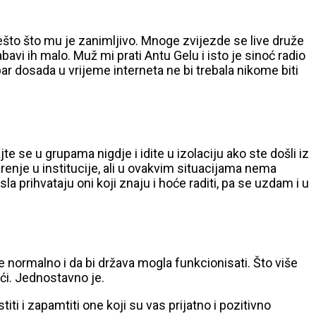
ešto što mu je zanimljivo. Mnoge zvijezde se live druže
bavi ih malo. Muž mi prati Antu Gelu i isto je sinoć radio
bar dosada u vrijeme interneta ne bi trebala nikome biti
te se u grupama nigdje i idite u izolaciju ako ste došli iz
erenje u institucije, ali u ovakvim situacijama nema
 prihvataju oni koji znaju i hoće raditi, pa se uzdam i u
će normalno i da bi država mogla funkcionisati. Što više
oći. Jednostavno je.
iti i zapamtiti one koji su vas prijatno i pozitivno