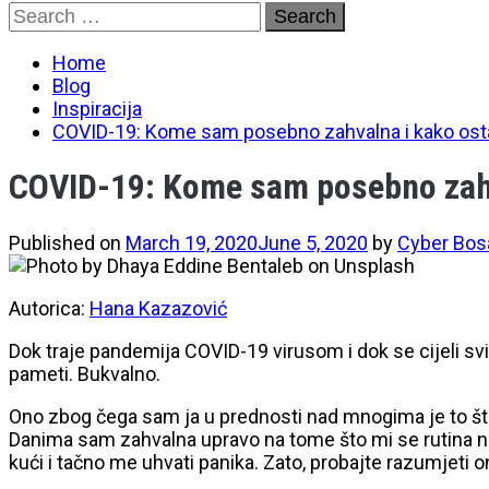
Skip
Search
to
for:
content
Home
Blog
Inspiracija
COVID-19: Kome sam posebno zahvalna i kako osta
COVID-19: Kome sam posebno zahva
Published on
March 19, 2020
June 5, 2020
by
Cyber Bos
Autorica:
Hana Kazazović
Dok traje pandemija COVID-19 virusom i dok se cijeli sv
pameti. Bukvalno.
Ono zbog čega sam ja u prednosti nad mnogima je to što
Danima sam zahvalna upravo na tome što mi se rutina ni
kući i tačno me uhvati panika. Zato, probajte razumjeti