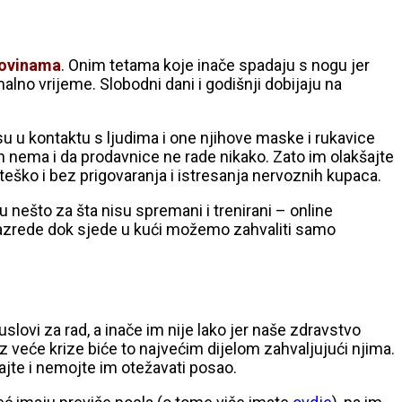
govinama
. Onim tetama koje inače spadaju s nogu jer
lno vrijeme. Slobodni dani i godišnji dobijaju na
su u kontaktu s ljudima i one njihove maske i rukavice
jih nema i da prodavnice ne rade nikako. Zato im olakšajte
teško i bez prigovaranja i istresanja nervoznih kupaca.
 nešto za šta nisu spremani i trenirani – online
i razrede dok sjede u kući možemo zahvaliti samo
slovi za rad, a inače im nije lako jer naše zdravstvo
 veće krize biće to najvećim dijelom zahvaljujući njima.
šajte i nemojte im otežavati posao.