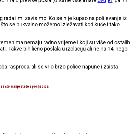
već imaju previše posla (o tome više imate
ovdje
), pa im
g rada i mi zavisimo. Ko se nije kupao na polijevanje iz
 i što se bukvalno možemo izležavati kod kuće i tako
vremenima nemaju radno vrijeme i koji su više od ostalih
i. Takve bih lično poslala u izolaciju ali ne na 14, nego
a rasproda, ali se vrlo brzo police napune i zaista
.
sa što manje štete i posljedica.