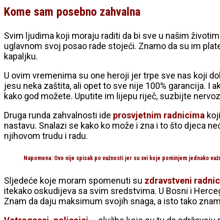
Kome sam posebno zahvalna
Svim ljudima koji moraju raditi da bi sve u našim životi
uglavnom svoj posao rade stojeći. Znamo da su im plate l
kapaljku.
U ovim vremenima su one heroji jer trpe sve nas koji do
jesu neka zaštita, ali opet to sve nije 100% garancija. I 
kako god možete. Uputite im lijepu riječ, suzbijte nervo
Druga runda zahvalnosti ide
prosvjetnim radnicima
koj
nastavu. Snalazi se kako ko može i zna i to što djeca ne
njihovom trudu i radu.
Napomena: Ovo nije spisak po važnosti jer su svi koje pominjem jednako važn
Sljedeće koje moram spomenuti su
zdravstveni radnic
itekako oskudijeva sa svim sredstvima. U Bosni i Herceg
Znam da daju maksimum svojih snaga, a isto tako znam da 