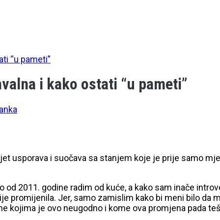
ti “u pameti”
lna i kako ostati “u pameti”
anka
ijet usporava i suočava sa stanjem koje je prije samo mje
 od 2011. godine radim od kuće, a kako sam inače introve
je promijenila. Jer, samo zamislim kako bi meni bilo da 
 one kojima je ovo neugodno i kome ova promjena pada teš