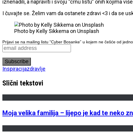
iznenadili, a napraviti i svoju “crnu listu” onih kojima v
I čuvajte se. Želim vam da ostanete zdravi <3 i da se 
Photo by Kelly Sikkema on Unsplash
Prijavi se na mailing listu “Cyber Bosanke” u kojem ne češće od jedno
Inspiracija
zdravlje
Slični tekstovi
Moja velika familija – lijepo je kad te neko z