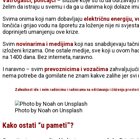
Vatrogasci, policajci
– službe koje su tu da održavaju r
želim da istraju u svemu i da ga u danima koji dolaze ima
Svima onima koji nam dobavljaju
električnu energiju, vo
lončića i grijao vodu na šporetu za loženje nije ni svje
doprinijeti umanjenju ove krize.
Svim
novinarima i medijima
koji nas snabdijevaju tačn
izloženi krizama. One ostale medije, sve koji u ovom haos
na 1400 dana. Bez interneta, naravno.
I naravno – svim
prevoznicima i vozačima
zahvaljujući
nema potrebe da gomilate ne znam kakve zalihe jer svi ra
Zahvalnost ide i svim radnicima i radnicama na održavanju i čišćenju prosto
Photo by Noah on Unsplash
Kako ostati “u pameti”?