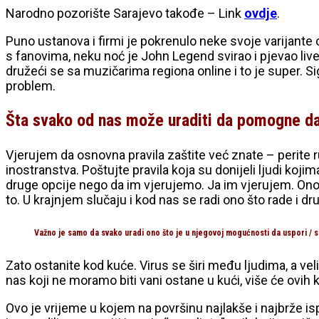
Narodno pozorište Sarajevo takođe – Link
ovdje
.
Puno ustanova i firmi je pokrenulo neke svoje varijante
s fanovima, neku noć je John Legend svirao i pjevao live 
družeći se sa muzičarima regiona online i to je super. Si
problem.
Šta svako od nas može uraditi da pomogne da 
Vjerujem da osnovna pravila zaštite već znate – perite ruk
inostranstva. Poštujte pravila koja su donijeli ljudi koj
druge opcije nego da im vjerujemo. Ja im vjerujem. Ono š
to. U krajnjem slučaju i kod nas se radi ono što rade i dr
Važno je samo da svako uradi ono što je u njegovoj mogućnosti da uspori / sm
Zato ostanite kod kuće. Virus se širi među ljudima, a vel
nas koji ne moramo biti vani ostane u kući, više će ovih 
Ovo je vrijeme u kojem na površinu najlakše i najbrže ispli