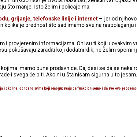
ed i funkcionisanje života. Nažalost, zenički vatrogasci 
ju što manje. Isto želim i policajcima.
du, grijanje, telefonske linije i internet
– jer od njihovo
stan kolika je prednost što sad imamo sve na raspolaganju
im i provjerenim informacijama. Oni su ti koji u ovakvim 
u pokušavaju zaraditi koji dodatni klik, ne želim spominjat
 kojima imamo pune prodavnice. Da, desi se da se neka rob
de i svega će biti. Ako ni u šta nisam sigurna u to jesam
rija i okoline, odnosno svima koji omogućavaju da funkcionišemo i da sve ovo prođemo 