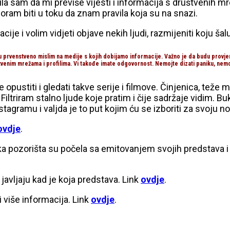
la sam da mi previše vijesti i informacija s društvenih m
moram biti u toku da znam pravila koja su na snazi.
je i volim vidjeti objave nekih ljudi, razmijeniti koju šal
u prvenstveno mislim na medije s kojih dobijamo informacije. Važno je da budu provjere
ruštvenim mrežama i profilima. Vi takođe imate odgovornost. Nemojte dizati paniku, nemo
e opustiti i gledati takve serije i filmove. Činjenica, teže
. Filtriram stalno ljude koje pratim i čije sadržaje vidim.
nstagramu i valjda je to put kojim ću se izboriti za svoju n
ovdje
.
ka pozorišta su počela sa emitovanjem svojih predstava i 
javljaju kad je koja predstava. Link
ovdje
.
 više informacija. Link
ovdje
.