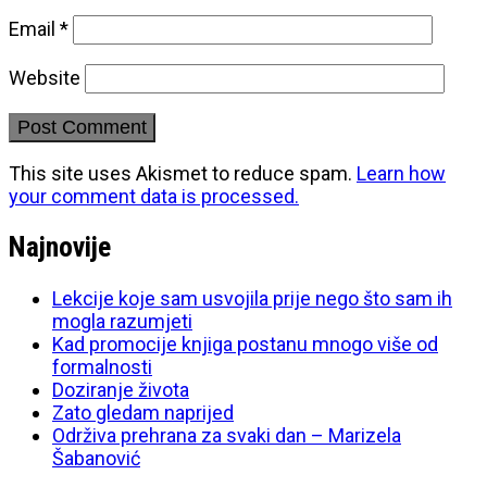
Email
*
Website
This site uses Akismet to reduce spam.
Learn how
your comment data is processed.
Najnovije
Lekcije koje sam usvojila prije nego što sam ih
mogla razumjeti
Kad promocije knjiga postanu mnogo više od
formalnosti
Doziranje života
Zato gledam naprijed
Održiva prehrana za svaki dan – Marizela
Šabanović