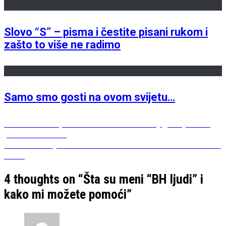
Slovo “S” – pisma i čestite pisani rukom i
zašto to više ne radimo
Samo smo gosti na ovom svijetu…
Post
Previous
Previous
Taxi priče – Amer Tikveša: knjiga koju sam
post:
pročitala u dahu
navigation
Next
Next
Ivan Sajević – Vitez: O Gradskom kazaištu mladih
post:
Vitez
4 thoughts on “
Šta su meni “BH ljudi” i
kako mi možete pomoći
”