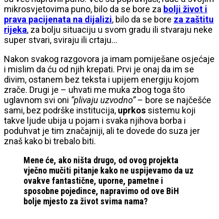
mikrosvjetovima puno, bilo da se bore za
bolji život i
prava pacijenata na dijalizi
, bilo da se bore
za zaštitu
rijeka
, za bolju situaciju u svom gradu ili stvaraju neke
super stvari, sviraju ili crtaju…
Nakon svakog razgovora ja imam pomiješane osjećaje
i mislim da ću od njih krepati. Prvi je onaj da im se
divim, ostanem bez teksta i upijem energiju kojom
zrače. Drugi je – uhvati me muka zbog toga što
uglavnom svi oni
“plivaju uzvodno”
– bore se najčešće
sami, bez podrške institucija,
uprkos
sistemu koji
takve ljude ubija u pojam i svaka njihova borba i
poduhvat je tim značajniji, ali te dovede do suza jer
znaš kako bi trebalo biti.
Mene će, ako ništa drugo, od ovog projekta
vječno mučiti pitanje kako ne uspijevamo da uz
ovakve fantastične, uporne, pametne i
sposobne pojedince, napravimo od ove BiH
bolje mjesto za život svima nama?