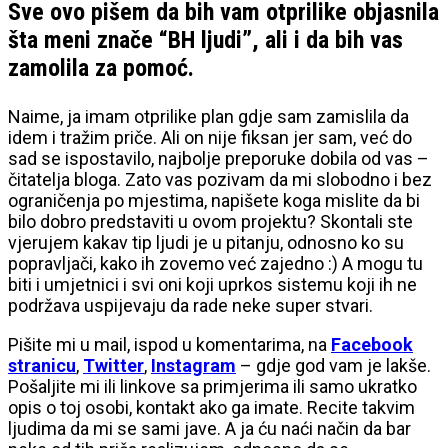
Sve ovo pišem da bih vam otprilike objasnila
šta meni znače “BH ljudi”, ali i da bih vas
zamolila za pomoć.
Naime, ja imam otprilike plan gdje sam zamislila da
idem i tražim priče. Ali on nije fiksan jer sam, već do
sad se ispostavilo, najbolje preporuke dobila od vas –
čitatelja bloga. Zato vas pozivam da mi slobodno i bez
ograničenja po mjestima, napišete koga mislite da bi
bilo dobro predstaviti u ovom projektu? Skontali ste
vjerujem kakav tip ljudi je u pitanju, odnosno ko su
popravljači, kako ih zovemo već zajedno :) A mogu tu
biti i umjetnici i svi oni koji uprkos sistemu koji ih ne
podržava uspijevaju da rade neke super stvari.
Pišite mi u mail, ispod u komentarima, na
Facebook
stranicu
,
Twitter
,
Instagram
– gdje god vam je lakše.
Pošaljite mi ili linkove sa primjerima ili samo ukratko
opis o toj osobi, kontakt ako ga imate. Recite takvim
ljudima da mi se sami jave. A ja ću naći način da bar