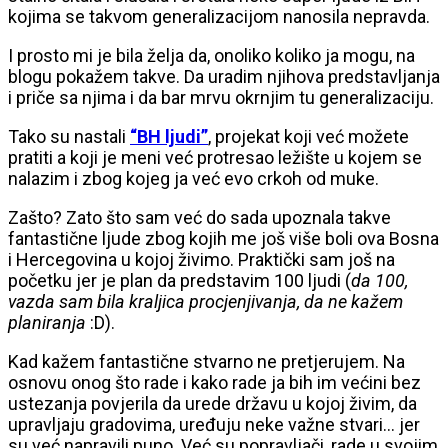
kojima se takvom generalizacijom nanosila nepravda.
I prosto mi je bila želja da, onoliko koliko ja mogu, na
blogu pokažem takve. Da uradim njihova predstavljanja
i priče sa njima i da bar mrvu okrnjim tu generalizaciju.
Tako su nastali
“BH ljudi”
, projekat koji već možete
pratiti a koji je meni već protresao ležište u kojem se
nalazim i zbog kojeg ja već evo crkoh od muke.
Zašto? Zato što sam već do sada upoznala takve
fantastične ljude zbog kojih me još više boli ova Bosna
i Hercegovina u kojoj živimo. Praktički sam još na
početku jer je plan da predstavim 100 ljudi (
da 100,
vazda sam bila kraljica procjenjivanja, da ne kažem
planiranja
:D).
Kad kažem fantastične stvarno ne pretjerujem. Na
osnovu onog što rade i kako rade ja bih im većini bez
ustezanja povjerila da urede državu u kojoj živim, da
upravljaju gradovima, uređuju neke važne stvari… jer
su već napravili puno. Već su popravljači, rade u svojim