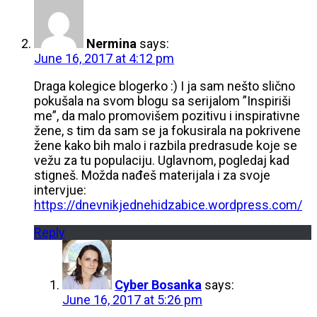
Nermina
says:
June 16, 2017 at 4:12 pm
Draga kolegice blogerko :) I ja sam nešto slično
pokušala na svom blogu sa serijalom ”Inspiriši
me”, da malo promovišem pozitivu i inspirativne
žene, s tim da sam se ja fokusirala na pokrivene
žene kako bih malo i razbila predrasude koje se
vežu za tu populaciju. Uglavnom, pogledaj kad
stigneš. Možda nađeš materijala i za svoje
intervjue:
https://dnevnikjednehidzabice.wordpress.com/
Reply
Cyber Bosanka
says:
June 16, 2017 at 5:26 pm