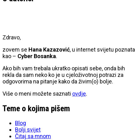
Zdravo,
zovem se
Hana Kazazović
, u internet svijetu poznata
kao –
Cyber Bosanka
.
Ako bih vam trebala ukratko opisati sebe, onda bih
rekla da sam neko ko je u cjeloživotnoj potrazi za
odgovorima na pitanje kako da živim(o) bolje.
Više o meni možete saznati
ovdje
.
Teme o kojima pišem
Blog
Bolji svijet
Čitaj sa mnom