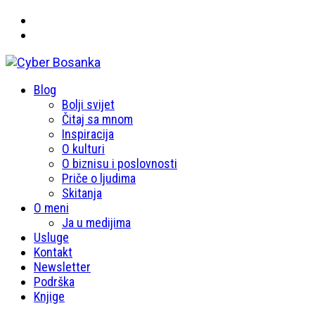
Primary
Blog
Cyber Bosanka
Menu
Bolji svijet
Čitaj sa mnom
Inspiracija
O kulturi
O biznisu i poslovnosti
Priče o ljudima
Skitanja
O meni
Ja u medijima
Usluge
Kontakt
Newsletter
Podrška
Knjige