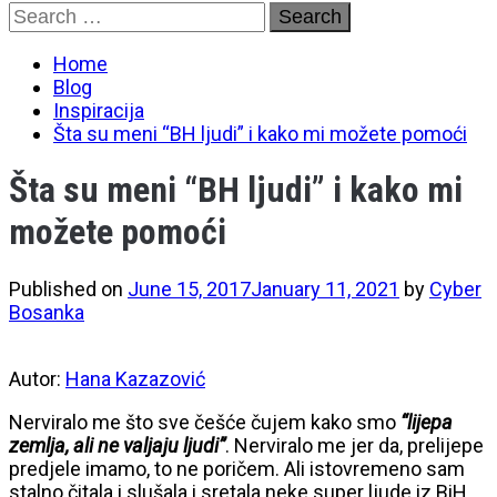
Skip
Search
to
for:
content
Home
Blog
Inspiracija
Šta su meni “BH ljudi” i kako mi možete pomoći
Šta su meni “BH ljudi” i kako mi
možete pomoći
Published on
June 15, 2017
January 11, 2021
by
Cyber
Bosanka
Autor:
Hana Kazazović
Nerviralo me što sve češće čujem kako smo
“lijepa
zemlja, ali ne valjaju ljudi”
. Nerviralo me jer da, prelijepe
predjele imamo, to ne poričem. Ali istovremeno sam
stalno čitala i slušala i sretala neke super ljude iz BiH