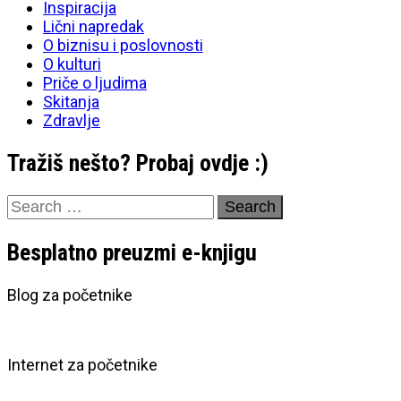
Inspiracija
Lični napredak
O biznisu i poslovnosti
O kulturi
Priče o ljudima
Skitanja
Zdravlje
Tražiš nešto? Probaj ovdje :)
Search
for:
Besplatno preuzmi e-knjigu
Blog za početnike
Internet za početnike