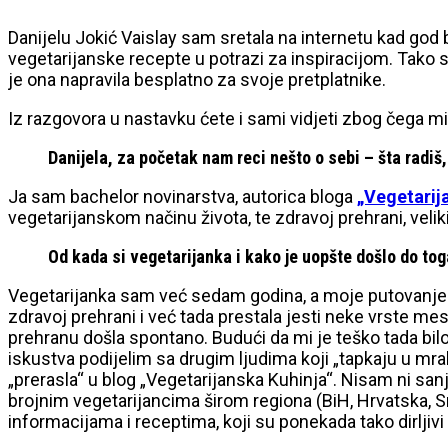
Danijelu Jokić Vaislay sam sretala na internetu kad god
vegetarijanske recepte u potrazi za inspiracijom. Tako 
je ona napravila besplatno za svoje pretplatnike.
Iz razgovora u nastavku ćete i sami vidjeti zbog čega mi
Danijela, za početak nam reci nešto o sebi – šta radiš
Ja sam bachelor novinarstva, autorica bloga
„Vegetarij
vegetarijanskom načinu života, te zdravoj prehrani, veliki l
Od kada si vegetarijanka i kako je uopšte došlo do to
Vegetarijanka sam već sedam godina, a moje putovanje u
zdravoj prehrani i već tada prestala jesti neke vrste 
prehranu došla spontano. Budući da mi je teško tada bilo 
iskustva podijelim sa drugim ljudima koji „tapkaju u mra
„prerasla“ u blog „Vegetarijanska Kuhinja“. Nisam ni sanj
brojnim vegetarijancima širom regiona (BiH, Hrvatska, Sr
informacijama i receptima, koji su ponekada tako dirlji