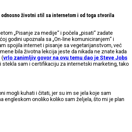
 odnosno životni stil sa internetom i od toga stvorila
etom „Pisanje za medije“ i počela „pisati“ zadate
ećoj godini upoznala sa „On-line komuniciranjem“ i
sam spojila internet i pisanje sa vegetarijanstvom, već
ene bila životna lekcija jeste da nikada ne znate kada
 (
vrlo zanimljiv govor na ovu temu dao je Steve Jobs
 stekla sam i certifikaciju za internetski marketing, tako
i mogli kuhati i čitati, jer su im se jela koje sam
na engleskom onoliko koliko sam željela, što mi je plan