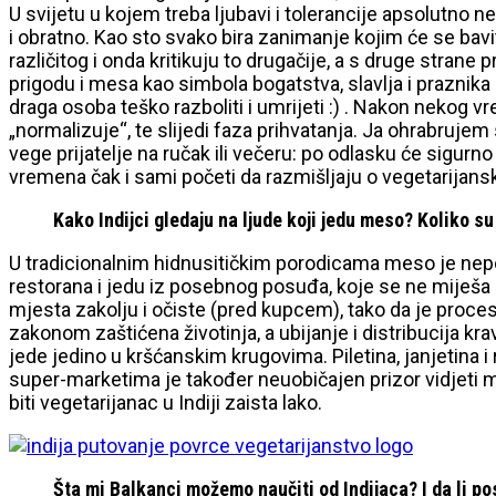
U svijetu u kojem treba ljubavi i tolerancije apsolutno n
i obratno. Kao sto svako bira zanimanje kojim će se bavit
različitog i onda kritikuju to drugačije, a s druge strane p
prigodu i mesa kao simbola bogatstva, slavlja i praznik
draga osoba teško razboliti i umrijeti :) . Nakon nekog vr
„normalizuje“, te slijedi faza prihvatanja. Ja ohrabruj
vege prijatelje na ručak ili večeru: po odlasku će sigurn
vremena čak i sami početi da razmišljaju o vegetarijansk
Kako Indijci gledaju na ljude koji jedu meso? Koliko su
U tradicionalnim hidnusitičkim porodicama meso je nepože
restorana i jedu iz posebnog posuđa, koje se ne miješa 
mjesta zakolju i očiste (pred kupcem), tako da je proces
zakonom zaštićena životinja, a ubijanje i distribucija 
jede jedino u kršćanskim krugovima. Piletina, janjetina 
super-marketima je također neuobičajen prizor vidjeti mes
biti vegetarijanac u Indiji zaista lako.
Šta mi Balkanci možemo naučiti od Indijaca? I da li pos