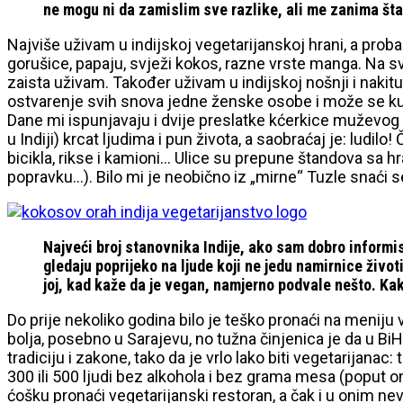
ne mogu ni da zamislim sve razlike, ali me zanima šta j
Najviše uživam u indijskoj vegetarijanskoj hrani, a proba
gorušice, papaju, svježi kokos, razne vrste manga. Na 
zaista uživam. Također uživam u indijskoj nošnji i nakitu
ostvarenje svih snova jedne ženske osobe i može se kupit
Dane mi ispunjavaju i dvije preslatke kćerkice muževog br
u Indiji) krcat ljudima i pun života, a saobraćaj je: ludilo
bicikla, rikse i kamioni… Ulice su prepune štandova sa 
popravku…). Bilo mi je neobično iz „mirne“ Tuzle snaći 
Najveći broj stanovnika Indije, ako sam dobro informi
gledaju poprijeko na ljude koji ne jedu namirnice životi
joj, kad kaže da je vegan, namjerno podvale nešto. Ka
Do prije nekoliko godina bilo je teško pronaći na menij
bolja, posebno u Sarajevu, no tužna činjenica je da u BiH 
tradiciju i zakone, tako da je vrlo lako biti vegetarijanac
300 ili 500 ljudi bez alkohola i bez grama mesa (poput on
ćošku pronaći vegetarijanski restoran, a čak i u onim n