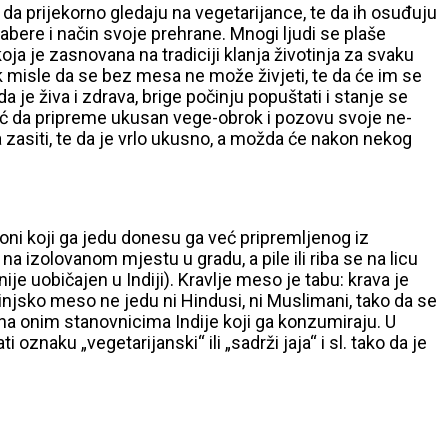
 da prijekorno gledaju na vegetarijance, te da ih osuđuju
dabere i način svoje prehrane. Mnogi ljudi se plaše
i koja je zasnovana na tradiciji klanja životinja za svaku
k misle da se bez mesa ne može živjeti, te da će im se
 je živa i zdrava, brige počinju popuštati i stanje se
već da pripreme ukusan vege-obrok i pozovu svoje ne-
da zasiti, te da je vrlo ukusno, a možda će nakon nekog
 oni koji ga jedu donesu ga već pripremljenog iz
izolovanom mjestu u gradu, a pile ili riba se na licu
e uobičajen u Indiji). Kravlje meso je tabu: krava je
injsko meso ne jedu ni Hindusi, ni Muslimani, tako da se
pna onim stanovnicima Indije koji ga konzumiraju. U
znaku „vegetarijanski“ ili „sadrži jaja“ i sl. tako da je