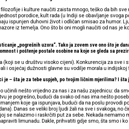
 filozofije i kulture naučiti zaista mnogo, teško da bih s
jednost porodice, kult rada (u Indiji se obavljanje svoga 
aju ispunjen duhovni život i odličan smisao za humor. Ljud
nazore iz temelja. Ono što bi oni mogli naučiti od nas je k
sticanje „pogrešnih uzora“. Tako ja zovem sve ono što je dana
omnost i poštenje postale osobine na koje se gleda sa preziro
(koji se u društvu visoko cijeni). Konkurencija za sve i s
ali i osjećaj dužnosti glavne su vodilje morala u indijskoj fi
 je – šta je za tebe uspjeh, po tvojim ličnim mjerilima? I šta
učinili nešto vrijedno za nas i za našu zajednicu: da smo
tvu je pogrešno, budući da svako od nas ima nešto posebno,
nimanjem koje ga ispunjava, budući da na poslu provodi po
ana). Danas se veliki broj ljudi žali na sve i svakoga, no či
kojoj se nalazimo i raskrčiti put za sebe. Nekada nemamo 
praviti limunadu. Dakle, prihvatiti gdje smo, šta smo i ko