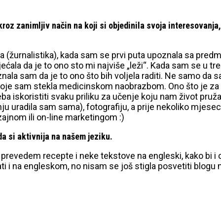
roz zanimljiv način na koji si objedinila svoja interesovanja,
a (žurnalistika), kada sam se prvi puta upoznala sa predm
ećala da je to ono sto mi najviše „leži“. Kada sam se u tr
oznala sam da je to ono što bih voljela raditi. Ne samo da 
 koje sam stekla medicinskom naobrazbom. Ono što je za m
ba iskoristiti svaku priliku za učenje koju nam život pruža
ju uradila sam sama), fotografiju, a prije nekoliko mjeseci
zajnom ili on-line marketingom :)
a si aktivnija na našem jeziku.
m prevedem recepte i neke tekstove na engleski, kako bi i on
ti i na engleskom, no nisam se još stigla posvetiti blogu 