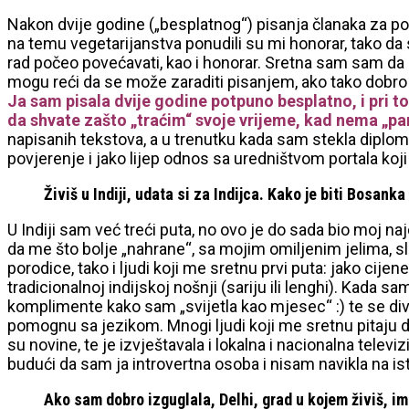
Nakon dvije godine („besplatnog“) pisanja članaka za por
na temu vegetarijanstva ponudili su mi honorar, tako d
rad počeo povećavati, kao i honorar. Sretna sam sam da
mogu reći da se može zaraditi pisanjem, ako tako dobro pi
Ja sam pisala dvije godine potpuno besplatno, i pri 
da shvate zašto „traćim“ svoje vrijeme, kad nema „pa
napisanih tekstova, a u trenutku kada sam stekla diplomu
povjerenje i jako lijep odnos sa uredništvom portala koji
Živiš u Indiji, udata si za Indijca. Kako je biti Bosank
U Indiji sam već treći puta, no ovo je do sada bio moj na
da me što bolje „nahrane“, sa mojim omiljenim jelima,
porodice, tako i ljudi koji me sretnu prvi puta: jako cije
tradicionalnoj indijskoj nošnji (sariju ili lenghi). Kada 
komplimente kako sam „svijetla kao mjesec“ :) te se dive
pomognu sa jezikom. Mnogi ljudi koji me sretnu pitaju d
su novine, te je izvještavala i lokalna i nacionalna tele
budući da sam ja introvertna osoba i nisam navikla na ist
Ako sam dobro izguglala, Delhi, grad u kojem živiš, 