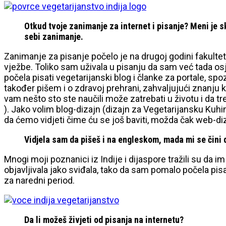
Otkud tvoje zanimanje za internet i pisanje? Meni je sk
sebi zanimanje.
Zanimanje za pisanje počelo je na drugoj godini fakultet
vježbe. Toliko sam uživala u pisanju da sam već tada osj
počela pisati vegetarijanski blog i članke za portale, sp
također pišem i o zdravoj prehrani, zahvaljujući znanju
vam nešto sto ste naučili može zatrebati u životu i da tre
). Jako volim blog-dizajn (dizajn za Vegetarijansku Kuhin
da ćemo vidjeti čime ću se još baviti, možda čak web-di
Vidjela sam da pišeš i na engleskom, mada mi se čini d
Mnogi moji poznanici iz Indije i dijaspore tražili su da i
objavljivala jako sviđala, tako da sam pomalo počela pisa
za naredni period.
Da li možeš živjeti od pisanja na internetu?