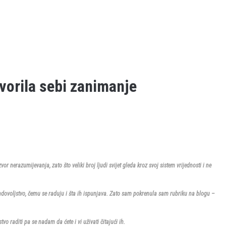
tvorila sebi zanimanje
zvor nerazumijevanja, zato što veliki broj ljudi svijet gleda kroz svoj sistem vrijednosti i ne
 zadovoljstvo, čemu se raduju i šta ih ispunjava. Zato sam pokrenula sam rubriku na blogu –
vo raditi pa se nadam da ćete i vi uživati čitajući ih.