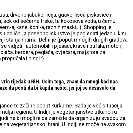
, drvene jabuke, licija, guave, lisca piskavice i
a, sok od sećerne trske, te kokosova voda, u čemu
 neem-a, kane, kohl-a, raznih maski…). Shopping je
u odlični, a posebno iskustvo je pogledati jedan u kinu.
iciji starija mama. Delhi je (poput mnogih drugih gradova
e vidjeti i automobili i pješaci, krave i bufala, motori,
jača, berbera, peglača, cvjećara, majstora za
opričala i hindi :)
e vrlo rijedak u BiH. Osim toga, znam da mnogi kod nas
aže da posti da bi kupila nešto, jer joj se dešavalo da
jance te začine poput kurkume. Sada je već situacija
malja regiona. U Indiji je vegetarijanstvo utkano i u
iH ljudi ne bi mogli ni da zamisle da organizuju svadbu za
ste na vegetarijanskoj hrani. U Indiji se može na svakom