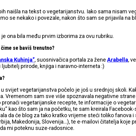
 bih naišla na tekst o vegetarijanstvu. Iako sama nisam v
smo se nekako i povezale, nakon što sam se prijavila na 
 je ona bila među prvim izborima za ovu rubriku.
, čime se baviš trenutno?
anska Kuhinja“
, suosnivačica portala za žene
Arabella
, v
jubitelj prirode, knjiga i naravno-interneta :)
ga?
 svijet vegetarijanstva počelo je još u srednjoj skoli.
mesa. Vremenom sam sve više spoznavala negativne strane 
pronaći vegetarijanske recepte, te informacije o vegetarija
ku“ kao što sam ja na početku, te sam kreirala Facebook-s
ala da će blog za tako kratko vrijeme steći toliko fanova 
bija, Makedonija, Slovenija…), te e-mailovi čitatelja koje
vi da mi poteknu suze-radosnice.