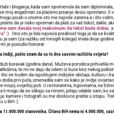
tale i bloganja, kada sam spomenula da sam diplomirala, s
a se moj angažman za plaćeno pisanje desio spontano. S 
 mogu pisati o onome sto me najviše zanima a i što volim
šete da je neko spreman da plati za vaš tekst, dakle, ako 
tome sam davala svoj maksimum da tekst bude dobar, a m
ra“
:) . Ono sto je bila najveća prednost toga je da se k
 ja sam (za razliku od mnogih kolega) imala dvije godine k
 mi je ponudio honorar.
a u Indiji, pošto znam da su to dva sasvim različita svijeta?
jduži boravak (godina dana). Muževa porodica prihvatila me
 slatkišima, te mi ne daju da odem iz kuće bez nekog po
ne što se trudim da ispoštujem indijske običaje, kulturu i 
sam došla prvi puta, iznenadila sam se kako je ovdje svijet
 mojoj svijetloj puti. U restoranima, trgovinama, na tržni
a li mogu da se slikaju sa mnom, pitaju odakle sam, ko s
vizija: kamere i fotografi su me doslovce pratile u stopu. 
u u BiH :)
ima 11.000.000 stanovnika. Čitava BiH nema ni 4.000.000, sa