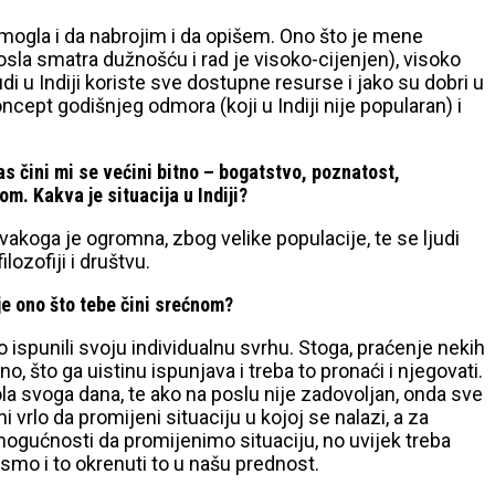
ve mogla i da nabrojim i da opišem. Ono što je mene
posla smatra dužnošću i rad je visoko-cijenjen), visoko
i u Indiji koriste sve dostupne resurse i jako su dobri u
oncept godišnjeg odmora (koji u Indiji nije popularan) i
s čini mi se većini bitno – bogatstvo, poznatost,
m. Kakva je situacija u Indiji?
vakoga je ogromna, zbog velike populacije, te se ljudi
lozofiji i društvu.
 je ono što tebe čini srećnom?
 ispunili svoju individualnu svrhu. Stoga, praćenje nekih
 što ga uistinu ispunjava i treba to pronaći i njegovati.
la svoga dana, te ako na poslu nije zadovoljan, onda sve
ni vrlo da promijeni situaciju u kojoj se nalazi, a za
mogućnosti da promijenimo situaciju, no uvijek treba
 smo i to okrenuti to u našu prednost.