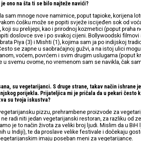
e ono na šta ti se bilo najteže navići?
la sam mnoge nove namirnice, poput tapioke, korijena lotusa
svakom ćošku može se popiti svježe iscijeđen sok od voć
, koji su prelijepi, kao i prirodnoj kozmetici (poput praha
i doslovce sve i po svakoj cijeni. Bollywoodski filmovi s
ata Piya (3) i Mishti (1), kojima sam ja po indijskoj trad
! Često se zapne u saobraćajnoj gužvi, a na istoj ulici mogu s
hranom, voćem, povrćem i svim drugim uslugama (poput kro
se u svemu ovome, no vremenom sam se navikla, čak sam pr
sana, su vegetarijanci. S druge strane, takav način ishrane j
njskog porijekla. Prijateljica mi je pričala da u pekari često k
kva su tvoja iskustva?
u vegetarijansku pizzu, prehrambene proizvode za vegetari
ne radi niti jedan vegetarijanski restoran, za razliku od ze
: tamo je to način života za veliki broj ljudi. Mislim da u B
ih u Indiji), te da proslave velike festivale i dočekaju go
evegetarijanskim imaju poseban meni za vegetarijance.