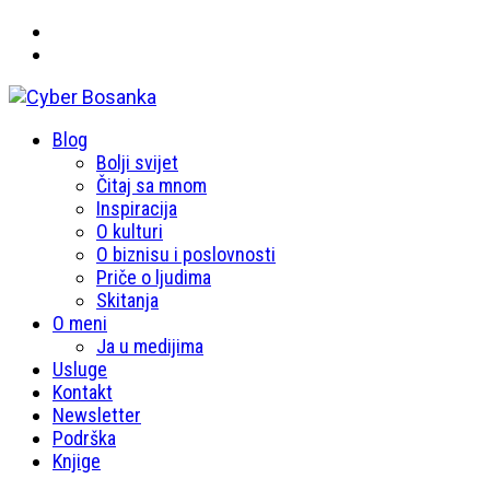
Primary
Blog
Cyber Bosanka
Menu
Bolji svijet
Čitaj sa mnom
Inspiracija
O kulturi
O biznisu i poslovnosti
Priče o ljudima
Skitanja
O meni
Ja u medijima
Usluge
Kontakt
Newsletter
Podrška
Knjige