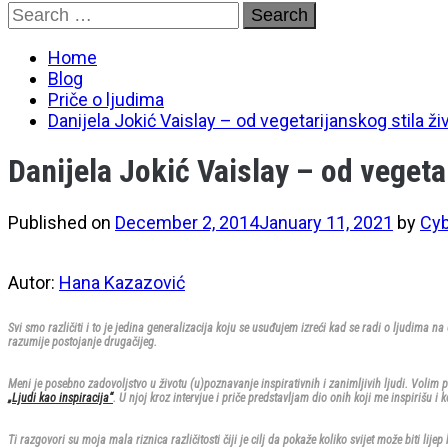
Skip
Search
to
for:
content
Home
Blog
Priče o ljudima
Danijela Jokić Vaislay – od vegetarijanskog stila ži
Danijela Jokić Vaislay – od vegeta
Published on
December 2, 2014
January 11, 2021
by
Cyb
Autor
:
Hana Kazazović
Svi smo različiti i to je jedina generalizacija koju se usuđujem izreći kad se radi o ljudima na o
razumije postojanje drugačijeg.
Meni je posebno zadovoljstvo u životu (u)poznavanje inspirativnih i zanimljivih ljudi. Volim 
„Ljudi kao inspiracija“
. U njoj kroz intervjue i priče predstavljam dio onih koji me inspirišu i 
Ti razgovori su moja mala riznica različitosti čiji je cilj da pokaže koliko svijet može biti li