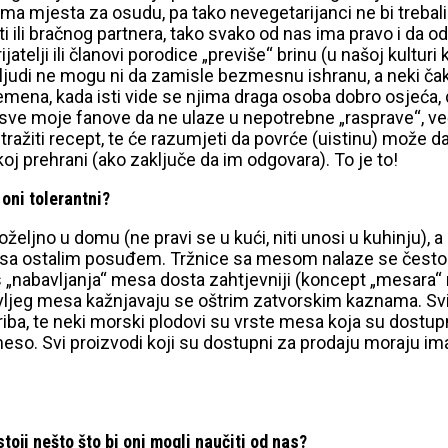
ema mjesta za osudu, pa tako nevegetarijanci ne bi trebali
i ili bračnog partnera, tako svako od nas ima pravo i da o
rijatelji ili članovi porodice „previše“ brinu (u našoj kultur
a ljudi ne mogu ni da zamisle bezmesnu ishranu, a neki ča
emena, kada isti vide se njima draga osoba dobro osjeća, da
em sve moje fanove da ne ulaze u nepotrebne „rasprave“, 
o tražiti recept, te će razumjeti da povrće (uistinu) može 
oj prehrani (ako zaključe da im odgovara). To je to!
 oni tolerantni?
ljno u domu (ne pravi se u kući, niti unosi u kuhinju), a
sa ostalim posuđem. Tržnice sa mesom nalaze se često na 
 „nabavljanja“ mesa dosta zahtjevniji (koncept „mesara“ nij
kravljeg mesa kažnjavaju se oštrim zatvorskim kaznama. Sv
i riba, te neki morski plodovi su vrste mesa koja su dostu
o. Svi proizvodi koji su dostupni za prodaju moraju imati o
toji nešto što bi oni mogli naučiti od nas?