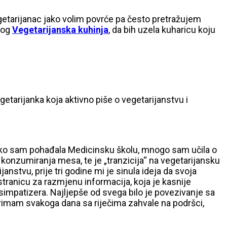
egetarijanac jako volim povrće pa često pretražujem
blog
Vegetarijanska kuhinja
, da bih uzela kuharicu koju
egetarijanka koja aktivno piše o vegetarijanstvu i
 Kako sam pohađala Medicinsku školu, mnogo sam učila o
konzumiranja mesa, te je „tranzicija“ na vegetarijansku
nstvu, prije tri godine mi je sinula ideja da svoja
tranicu za razmjenu informacija, koja je kasnije
i simpatizera. Najljepše od svega bilo je povezivanje sa
 primam svakoga dana sa riječima zahvale na podršci,