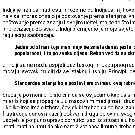
Indija je riznica mudrosti i možemo od Indijaca i njihove
najviše impresioniralo je poštovanje prema starijima, vri
poštovanje prema znanju i svojim učiteljima, te to što im
improvizaciji. Boravak u Indiji promijenio je moje svjeto
regulaciju saobraćaja.
Jedna od stvari koja meni najviše smeta danas jeste i
popularnost, i to po svaku cijenu. Rekoh već da su skr
U Indiji se ne može uspjeti bez teškog i mukotrpnog rada 
moraju lavovski truditi da se istaknu i uspiju. Principi, ide
Standardna pitanja koja postavljam svima u ovoj rubrici
Sreća je po meni ono što čini da se osjećamo kao da smo 
mjerila koji se propagiraju u masovnim medijima ili druš
Ukoliko ima imalo izbora, čovjek bi trebao da se bavi za
frustracije donosi i kući (i pokvari i drugu polovinu svog d
uspjeh je potpuno upravo obrnuto: izaći iz situacije u 
imati imati na umu da ako nam život baca limune, treba na