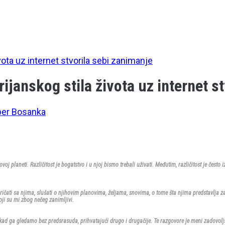
vota uz internet stvorila sebi zanimanje
rijanskog stila života uz internet s
er Bosanka
voj planeti. Različitost je bogatstvo i u njoj bismo trebali uživati. Međutim, različitost je često i
pričati sa njima, slušati o njihovim planovima, željama, snovima, o tome šta njima predstavlja
koji su mi zbog nečeg zanimljivi.
jep kad ga gledamo bez predsrasuda, prihvatajući drugo i drugačije. Te razgovore je meni zadovoljst