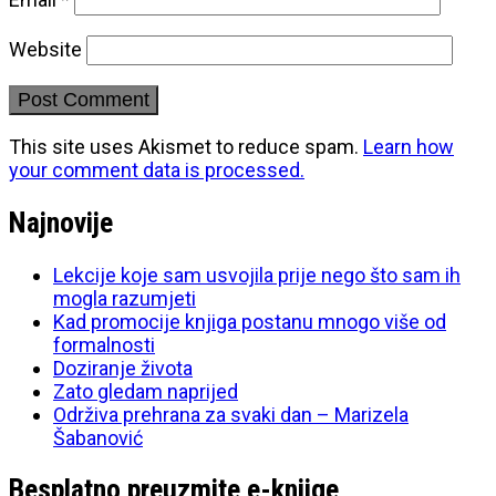
Website
This site uses Akismet to reduce spam.
Learn how
your comment data is processed.
Najnovije
Lekcije koje sam usvojila prije nego što sam ih
mogla razumjeti
Kad promocije knjiga postanu mnogo više od
formalnosti
Doziranje života
Zato gledam naprijed
Održiva prehrana za svaki dan – Marizela
Šabanović
Besplatno preuzmite e-knjige