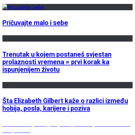
Pričuvajte malo i sebe
Trenutak u kojem postaneš svjestan
prolaznosti vremena = prvi korak ka
ispunjenijem životu
Šta Elizabeth Gilbert kaže o razlici između
hobija, posla, karijere i poziva
Post
Previous
Previous
Moja omiljena, žuta pidžama je možda dobila
post:
nasljednicu
navigation