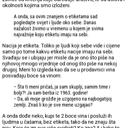
okolnosti kojima smo izloženi.
A onda, sa ovim znanjem o etiketama sad
pogledajte svijet i ljude oko sebe. Danas
nažalost živimo u vremenu u kojem je svima
najvažnije koju etiketu imaju na sebi.
Nacija
je
etiketa
. Toliko je ljudi koji sebe vide i cijene
samo po tome kakvu etiketu nacije imaju na sebi.
Svađaju se i ubijaju jer misle da je ono što piše na
njihovoj mnogo vrjednije od onog što piše na nekoj
drugoj. Meni to izgleda kao da se u prodavnici vina
posvađaju boce sa vinom:
– Šta ti meni pričaš, ja sam skuplji, samim time i
bolji?! Ja sam berba iz 1963.
godine
!
– Da, ali moje grožđe je uzgojeno na najbogatijoj
zemlji. Znaš li ko je sve mene uzgajao?
A onda dođe neko, kupi te 2 boce vina i posluži ih
ljudima u čašama, bez etiketa, tako da ne znaju šta
piju. Koja će im sve više svidjeti?
Ko
zna? A
i
kako
to