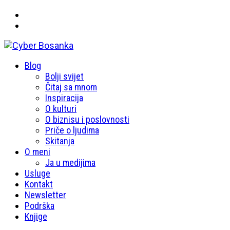
Primary
Blog
Cyber Bosanka
Menu
Bolji svijet
Čitaj sa mnom
Inspiracija
O kulturi
O biznisu i poslovnosti
Priče o ljudima
Skitanja
O meni
Ja u medijima
Usluge
Kontakt
Newsletter
Podrška
Knjige