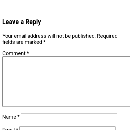
Next
Next
Prvi dan #SparkMe konferencije kao Disneyland
post:
za social media addicts
Leave a Reply
Your email address will not be published.
Required
fields are marked
*
Comment
*
Name
*
Email
*