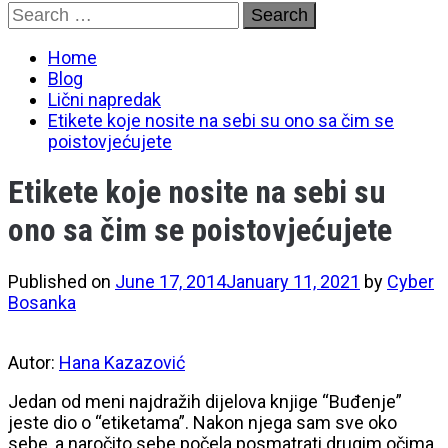
Skip
Search
to
for:
content
Home
Blog
Lični napredak
Etikete koje nosite na sebi su ono sa čim se
poistovjećujete
Etikete koje nosite na sebi su
ono sa čim se poistovjećujete
Published on
June 17, 2014
January 11, 2021
by
Cyber
Bosanka
Autor:
Hana Kazazović
Jedan od meni najdražih dijelova knjige “Buđenje”
jeste dio o “etiketama”. Nakon njega sam sve oko
sebe, a naročito sebe počela posmatrati drugim očima.