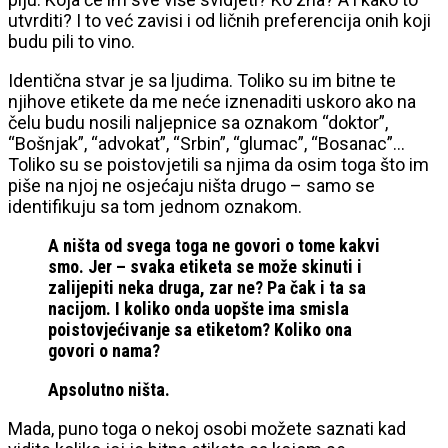
utvrditi
? I to već
zavisi
i
od
ličnih
preferencija
onih koji
budu
pili
to vino.
Identična stvar je sa ljudima. Toliko su im bitne te
njihove etikete da me neće iznenaditi uskoro ako na
čelu budu nosili naljepnice sa oznakom “doktor”,
“Bošnjak”, “advokat”, “Srbin”, “glumac”, “Bosanac”…
Toliko su se poistovjetili sa njima da osim toga što im
piše na njoj ne osjećaju ništa drugo – samo se
identifikuju sa tom jednom oznakom.
A ništa od svega toga ne govori o tome kakvi
smo. Jer – svaka etiketa se može skinuti i
zalijepiti neka druga, zar ne? Pa čak
i
ta
sa
nacijom
. I koliko onda uopšte ima smisla
poistovjećivanje sa etiketom? Koliko ona
govori o nama?
Apsolutno
ništa.
Mada, puno toga o nekoj osobi možete saznati kad