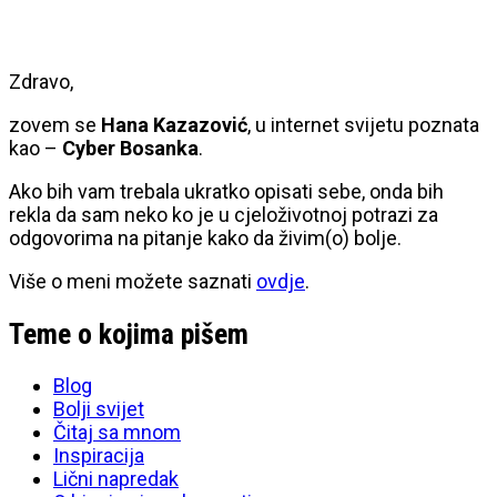
Zdravo,
zovem se
Hana Kazazović
, u internet svijetu poznata
kao –
Cyber Bosanka
.
Ako bih vam trebala ukratko opisati sebe, onda bih
rekla da sam neko ko je u cjeloživotnoj potrazi za
odgovorima na pitanje kako da živim(o) bolje.
Više o meni možete saznati
ovdje
.
Teme o kojima pišem
Blog
Bolji svijet
Čitaj sa mnom
Inspiracija
Lični napredak