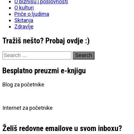
O biznisu i poslovnosti
O kulturi
Priče o ljudima
Skitanja
Zdravlje
Tražiš nešto? Probaj ovdje :)
Search
for:
Besplatno preuzmi e-knjigu
Blog za početnike
Internet za početnike
Želiš redovne emailove u svom inboxu?