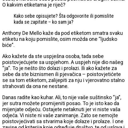
O kakvim etiketama je riječ?
Kako
sebe
opisujete
? Šta odgovorite ili pomislite
kada se zapitate – ko sam ja?
Anthony De Mello kaže da pod etiketom smatra svaku
etiketu na koju pomislite, osim možda one “ljudsko
biće”.
Ako kažete da ste uspješna osoba, tada sebe
poistovjećujete sa uspjehom. A
uspjeh
nije
dio
našeg
“
ja
“. To
je
nešto što
dolazi
i
prolazi
. Ili ako kažete za
sebe da ste biznismen ili pjevačica – poistovjetićete
se sa tom etiketom, zalijepiti za nju i vjerovatno stalno
strahovati da ona ne nestane.
Danas radite kao kuhar. Ali, to nije vaše suštinsko “ja”,
jer sutra možete promijeniti posao. To je isto kao
da
mijenjate
odjeću. Ostajete netaknuti jer vi niste vaša
odjeća. Vi niste ni vaše zanimanje. Zato se nemojte
poistovjećivati sa stvarima koje dolaze i prolaze. I one
zavise od kriterija koje određuje društvo, te od uslova i