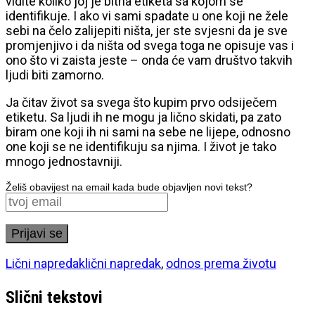
vidite koliko joj je bitna etiketa sa kojom se
identifikuje. I ako vi sami spadate u one koji ne žele
sebi na čelo zalijepiti ništa, jer ste svjesni da je sve
promjenjivo i da ništa od svega toga ne opisuje vas i
ono što vi zaista jeste – onda će vam društvo takvih
ljudi biti zamorno.
Ja čitav život sa svega što kupim prvo odsiječem
etiketu. Sa ljudi ih ne mogu ja lično skidati, pa zato
biram one koji ih ni sami na sebe ne lijepe, odnosno
one koji se ne identifikuju sa njima. I život
je
tako
mnogo jednostavniji.
Želiš obavijest na email kada bude objavljen novi tekst?
Lični napredak
lični napredak
,
odnos prema životu
Slični tekstovi