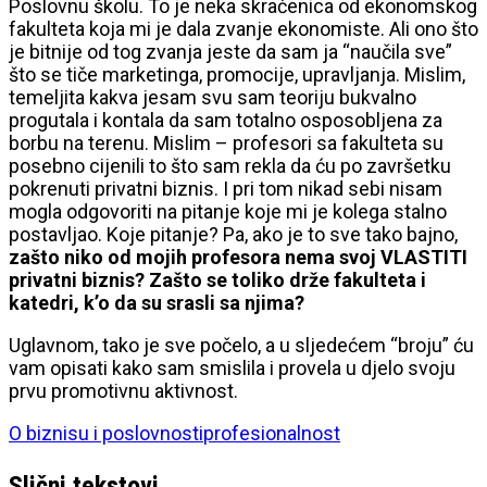
Poslovnu školu. To je neka skraćenica od ekonomskog
fakulteta koja mi je dala zvanje ekonomiste. Ali ono što
je bitnije od tog zvanja jeste da sam ja “naučila sve”
što se tiče marketinga, promocije, upravljanja. Mislim,
temeljita kakva jesam svu sam teoriju bukvalno
progutala i kontala da sam totalno osposobljena za
borbu na terenu. Mislim – profesori sa fakulteta su
posebno cijenili to što sam rekla da ću po završetku
pokrenuti privatni biznis. I pri tom nikad sebi nisam
mogla odgovoriti na pitanje koje mi je kolega stalno
postavljao. Koje pitanje? Pa, ako je to sve tako bajno,
zašto niko od mojih profesora nema svoj VLASTITI
privatni biznis? Zašto se toliko drže fakulteta i
katedri, k’o da su srasli sa njima?
Uglavnom, tako je sve počelo, a u sljedećem “broju” ću
vam opisati kako sam smislila i provela u djelo svoju
prvu promotivnu aktivnost.
O biznisu i poslovnosti
profesionalnost
Slični tekstovi