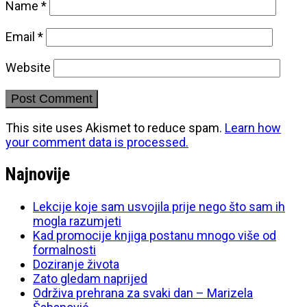
Name
*
Email
*
Website
This site uses Akismet to reduce spam.
Learn how
your comment data is processed.
Najnovije
Lekcije koje sam usvojila prije nego što sam ih
mogla razumjeti
Kad promocije knjiga postanu mnogo više od
formalnosti
Doziranje života
Zato gledam naprijed
Održiva prehrana za svaki dan – Marizela