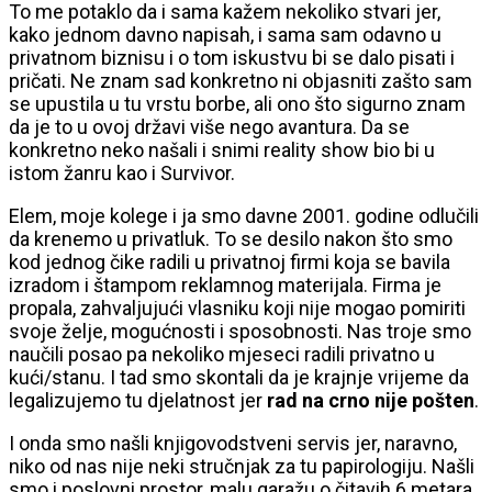
To me potaklo da i sama kažem nekoliko stvari jer,
kako jednom davno napisah, i sama sam odavno u
privatnom biznisu i o tom iskustvu bi se dalo pisati i
pričati. Ne znam sad konkretno ni objasniti zašto sam
se upustila u tu vrstu borbe, ali ono što sigurno znam
da je to u ovoj državi više nego avantura. Da se
konkretno neko našali i snimi reality show bio bi u
istom žanru kao i Survivor.
Elem, moje kolege i ja smo davne 2001. godine odlučili
da krenemo u privatluk. To se desilo nakon što smo
kod jednog čike radili u privatnoj firmi koja se bavila
izradom i štampom reklamnog materijala. Firma je
propala, zahvaljujući vlasniku koji nije mogao pomiriti
svoje želje, mogućnosti i sposobnosti. Nas troje smo
naučili posao pa nekoliko mjeseci radili privatno u
kući/stanu. I tad smo skontali da je krajnje vrijeme da
legalizujemo tu djelatnost jer
rad na crno nije pošten
.
I onda smo našli knjigovodstveni servis jer, naravno,
niko od nas nije neki stručnjak za tu papirologiju. Našli
smo i poslovni prostor, malu garažu o čitavih 6 metara