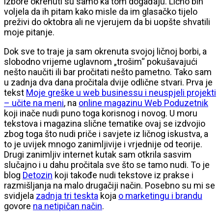
izbore okrenuti su samo ka tom događaju. Lično bih
voljela da ih pitam kako misle da im glasačko tijelo
preživi do oktobra ali ne vjerujem da bi uopšte shvatili
moje pitanje.
Dok sve to traje ja sam okrenuta svojoj ličnoj borbi, a
slobodno vrijeme uglavnom „trošim“ pokušavajući
nešto naučiti ili bar pročitati nešto pametno. Tako sam
u zadnja dva dana pročitala dvije odlične stvari. Prva je
tekst
Moje greške u web businessu i neuspjeli projekti
– učite na meni
, na
online magazinu Web Poduzetnik
koji inače nudi puno toga korisnog i novog. U moru
tekstova i magazina slične tematike ovaj se izdvojio
zbog toga što nudi priče i savjete iz ličnog iskustva, a
to je uvijek mnogo zanimljivije i vrjednije od teorije.
Drugi zanimljiv internet kutak sam otkrila sasvim
slučajno i u dahu pročitala sve što se tamo nudi. To je
blog
Detozin
koji takođe nudi tekstove iz prakse i
razmišljanja na malo drugačiji način. Posebno su mi se
svidjela
zadnja tri teskta
koja
o marketingu i brandu
govore
na netipičan način
.