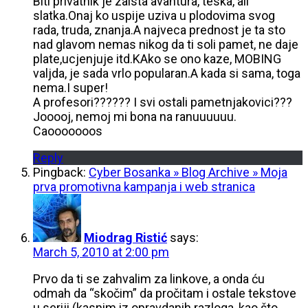
Biti privatnik je zaista avantura, teska, ali
slatka.Onaj ko uspije uziva u plodovima svog
rada, truda, znanja.A najveca prednost je ta sto
nad glavom nemas nikog da ti soli pamet, ne daje
plate,ucjenjuje itd.KAko se ono kaze, MOBING
valjda, je sada vrlo popularan.A kada si sama, toga
nema.I super!
A profesori?????? I svi ostali pametnjakovici???
Jooooj, nemoj mi bona na ranuuuuuu.
Caooooooos
Reply
Pingback:
Cyber Bosanka » Blog Archive » Moja
prva promotivna kampanja i web stranica
Miodrag Ristić
says:
March 5, 2010 at 2:00 pm
Prvo da ti se zahvalim za linkove, a onda ću
odmah da “skočim” da pročitam i ostale tekstove
u seriji (kasnim iz opravdanih razloga, kao što