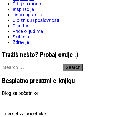
Čitaj sa mnom
Inspiracija
Lični napredak
O biznisu i poslovnosti
O kulturi
Priče o ljudima
Skitanja
Zdravlje
Tražiš nešto? Probaj ovdje :)
Search
for:
Besplatno preuzmi e-knjigu
Blog za početnike
Internet za početnike