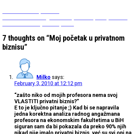
Post
Previous
Previous
Volim pohvale!
Next
post:
Next
Svi smo mi trgovci i sve je danas prodaja. Samo
navigation
post:
su neki malo bolji u tom poslu.
7 thoughts on “
Moj početak u privatnom
biznisu
”
Milko
says:
February 3, 2010 at 12:12 pm
“zašto niko od mojih profesora nema svoj
VLASTITI privatni biznis?”
E to je ključno pitanje ;) Kad bi se napravila
jedna korektna analiza radnog angažmana
profesora na ekonomskim fakultetima u BiH
siguran sam da bi pokazala da preko 90% njih
nikad nije imalo privatni biznis, već su svi oni na