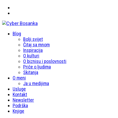
Primary
Blog
Cyber Bosanka
Menu
Bolji svijet
Čitaj sa mnom
Inspiracija
O kulturi
O biznisu i poslovnosti
Priče o ljudima
Skitanja
O meni
Ja u medijima
Usluge
Kontakt
Newsletter
Podrška
Knjige