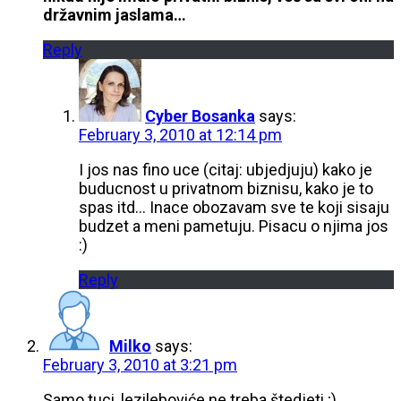
državnim jaslama…
Reply
Cyber Bosanka
says:
February 3, 2010 at 12:14 pm
I jos nas fino uce (citaj: ubjedjuju) kako je
buducnost u privatnom biznisu, kako je to
spas itd… Inace obozavam sve te koji sisaju
budzet a meni pametuju. Pisacu o njima jos
:)
Reply
Milko
says:
February 3, 2010 at 3:21 pm
Samo tuci, lezileboviće ne treba štedjeti ;)