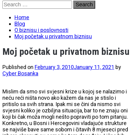
Skip
Search
to
for:
content
Home
Blog
O biznisu i poslovnosti
Moj početak u privatnom biznisu
Moj početak u privatnom biznisu
Published on
February 3, 2010
January 11, 2021
by
Cyber Bosanka
Mislim da smo svi svjesni krize u kojoj se nalazimo i
neću reći ništa novo ako kažem da nas je stislo i
pritislo sa svih strana. Ipak mi se čini da nismo svi
svjesni koliko je ozbiljna situacija, bar to ne znaju oni
koji bi čak moža mogli nešto popraviti po tom pitanju.
Konkretno, u Bosni i Hercegovini vladajuće strukture
se najviše bave same sobom i čitavih 8 mjeseci pred