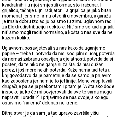
kvadratnih, i u njoj smjestili ormar, sto i računar. I
grijalicu, tačnije uljni radijator. Ta grijalica je jako bitan
momenat jer smo firmu otvorili u novembru, a garaža
je imala dobru izolaciju pa smo tu zimu uglavnom radili
za Elektrodistribuciju i doktore. Nit’ smo se kad ugrijali,
nit’ smo mogli raditi normalno, a koštalo nas sve da ne
kažem koliko.
Uglavnom, posavjetovali su nas kako da uganjamo
papire – treba ti potvrda da nisi socijalni slučaj, potvrda
da nemaš zabranu obavljanja djelatnosti, potvrda da si
pošten, da te niko ne ganja ni za šta, da nisi dužan
porez, i još more nekih potvrda. Kaže nama tad teta u
knjigovodstvu da je pametnije da se samo ja prijavim
kao zaposlena jer nam je to jeftinije. Mene vaspitavali
drugačije pa se ja prekontam i pitam je “A šta ako dođe
inspekcija, ko će mi povjerovati da sve to sama mogu
napraviti i uraditi?” I prijavimo se nas dvoje, a kolegu
ostavimo “na crno” dok nas ne krene.
Bitna stvar je da sam ja tad upravo završila višu