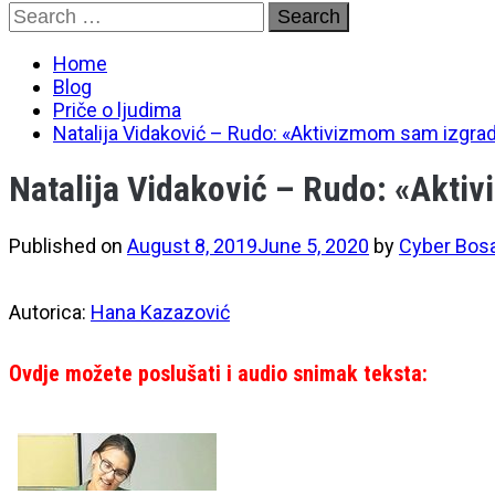
Skip
Search
to
for:
content
Home
Blog
Priče o ljudima
Natalija Vidaković – Rudo: «Aktivizmom sam izgra
Natalija Vidaković – Rudo: «Akti
Published on
August 8, 2019
June 5, 2020
by
Cyber Bos
Autorica:
Hana Kazazović
Ovdje možete poslušati i audio snimak teksta: