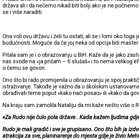
država ali i da nećemo nikad biti bolji ako je ne počnemo
se i više naraditi.
Ona voli ovu državu i želi tu ostati, ali se i lomi oko toga
budućnosti. Moguće da će joj neka od opcija biti master u 
Pitala sam je i o obrazovanju u BiH. Kaže da je jako zast
nas svode na «ja pričam – ti slušaš» i to nema velikog e
o čemu se govori.
Ono što bi rado promijenila u obrazovanju je spoj praktičn
istraživanje. Takođe je važno da u školskim ustanovama 
obrađivati teme poput «kako naći posao» ili «kako da go
Na kraju sam zamolila Nataliju da mi kaže nešto više o 
«Za Rudo nije čulo pola države . Kada kažem ljudima gdje ž
Rudo je mali gradić i sve je grupisano. Ono što bih ja izd
atrakcija za sve, planinarenje do mjesta gdje je živio Me