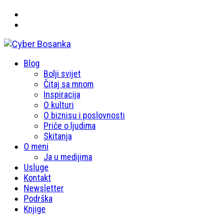
Primary
Blog
Cyber Bosanka
Menu
Bolji svijet
Čitaj sa mnom
Inspiracija
O kulturi
O biznisu i poslovnosti
Priče o ljudima
Skitanja
O meni
Ja u medijima
Usluge
Kontakt
Newsletter
Podrška
Knjige