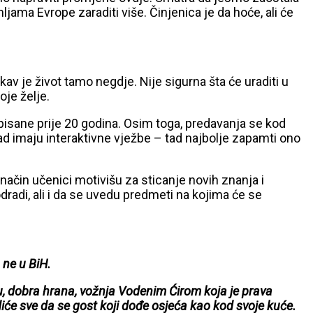
jama Evrope zaraditi više. Činjenica je da hoće, ali će
kakav je život tamo negdje. Nije sigurna šta će uraditi u
oje želje.
napisane prije 20 godina. Osim toga, predavanja se kod
kad imaju interaktivne vježbe – tad najbolje zapamti ono
j način učenici motivišu za sticanje novih znanja i
radi, ali i da se uvedu predmeti na kojima će se
 ne u BiH.
žuju, dobra hrana, vožnja Vodenim Ćirom koja je prava
diće sve da se gost koji dođe osjeća kao kod svoje kuće.