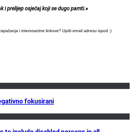
 i prelijep osjećaj koji se dugo pamti.»
apažanja i interesantne linkove? Upiši email adresu ispod :)
egativno fokusirani
s to include disabled persons in all