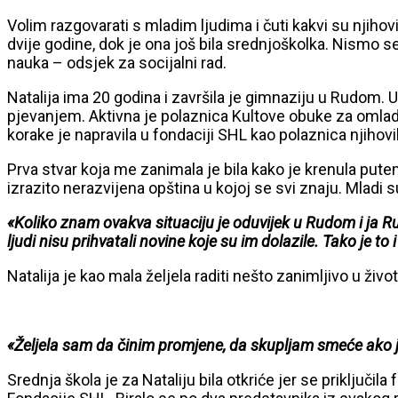
Volim razgovarati s mladim ljudima i čuti kakvi su njihov
dvije godine, dok je ona još bila srednjoškolka. Nismo se
nauka – odsjek za socijalni rad.
Natalija ima 20 godina i završila je gimnaziju u Rudom. U
pjevanjem. Aktivna je polaznica Kultove obuke za omladi
korake je napravila u fondaciji SHL kao polaznica njihov
Prva stvar koja me zanimala je bila kako je krenula pute
izrazito nerazvijena opština u kojoj se svi znaju. Mladi 
«Koliko znam ovakva situaciju je oduvijek u Rudom i ja R
ljudi nisu prihvatali novine koje su im dolazile. Tako je to
Natalija je kao mala željela raditi nešto zanimljivo u živ
«Željela sam da činim promjene, da skupljam smeće ako je t
Srednja škola je za Nataliju bila otkriće jer se priključila