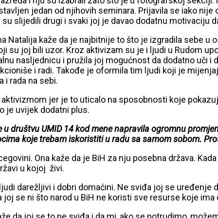
zreda i nju su izabrali zato što je u fotografskoj sekciji
avljen jedan od njihovih seminara. Prijavila se iako nije o
 slijedili drugi i svaki joj je davao dodatnu motivaciju da
zma Natalija kaže da je najbitnije to što je izgradila sebe
 su joj bili uzor. Kroz aktivizam su je i ljudi u Rudom upoz
lnu nasljednicu i pružila joj mogućnost da dodatno uči i 
niše i radi. Takođe je oformila tim ljudi koji je mijenjaj
i rada na sebi.
je aktivizmom jer je to uticalo na sposobnosti koje pokazu
to je uvijek dodatni plus.
rice u društvu UMID 14 kod mene napravila ogromnu promjen
iocima koje trebam iskoristiti u radu sa samom sobom. Pro
rcegovini. Ona kaže da je BiH za nju posebna država. Kada 
žavi u kojoj živi.
u ljudi darežljivi i dobri domaćini. Ne sviđa joj se uređen
a joj se ni što narod u BiH ne koristi sve resurse koje im
 kaže da joj se to ne sviđa i da mi, ako se potrudimo, mo