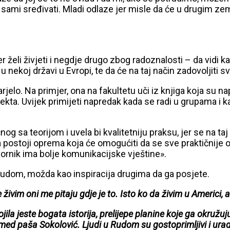
 sami sređivati. Mladi odlaze jer misle da će u drugim zeml
 jer želi živjeti i negdje drugo zbog radoznalosti – da vidi 
nekoj državi u Evropi, te da će na taj način zadovoljiti sv
arjelo. Na primjer, ona na fakultetu uči iz knjiga koja su 
fekta. Uvijek primijeti napredak kada se radi u grupama i 
og sa teorijom i uvela bi kvalitetniju praksu, jer se na ta
postoji oprema koja će omogućiti da se sve praktičnije od
vornik ima bolje komunikacijske vještine».
Rudom, možda kao inspiracija drugima da ga posjete.
ivim oni me pitaju gdje je to. Isto ko da živim u Americi, a
vojila jeste bogata istorija, prelijepe planine koje ga okru
hmed paša Sokolović. Ljudi u Rudom su gostoprimljivi i ura