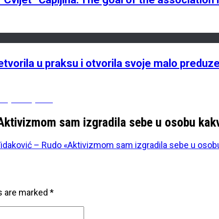
etvorila u praksu i otvorila svoje malo preduze
ječiji osmjeh»
«Aktivizmom sam izgradila sebe u osobu ka
Vidaković – Rudo «Aktivizmom sam izgradila sebe u osob
ds are marked
*