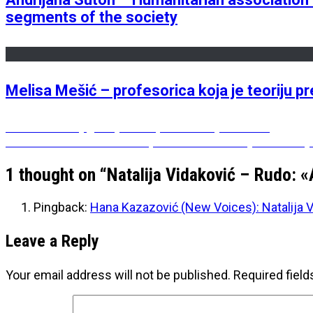
segments of the society
Melisa Mešić – profesorica koja je teoriju pr
Post
Previous
Previous
8 knjiga koje sam pročitala u julu 2019.
Next
post:
Next
Šta se sve nalazi iza poziva «Trčimo zajedno za d
navigation
post:
1 thought on “
Natalija Vidaković – Rudo: 
Pingback:
Hana Kazazović (New Voices): Natalija 
Leave a Reply
Your email address will not be published.
Required fiel