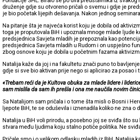
Fondacije SHL. Biralo se po dva predstavnika iz svakog ra
druženje gdje su otvoreno pričali o svemu i gdje je predst
je bio početak lijepih dešavanja. Nakon jednog seminara su
Na pitanje šta je najveća korist koju je dobila od aktivi
toga je proputovala BiH i upoznala mnoge mlade ljude koji
predsjednica Savjeta mladih je prepoznala kao potencija
predsjednica Savjeta mladih u Rudom i on uspješno funkcio
zbog osnove koju je dobila u početnim fazama aktivizma 
Natalija kaže da joj i na fakultetu znači puno to bavljen
gdje si sve bio aktivan prije nego si aplicirao za posao i 
«Trebam reći da je Kultova obuka za mlade lidere i lide
sam mislila da sam ih prešla i ona me naučila novim čin
Sa Natalijom sam pričala i o tome šta misli o Bosni i He
ljepote BiH, te se oduševila i iznenadila koliko ne zna o dr
Natalija u BiH voli prirodu, a posebno joj se sviđa što s
stvara među ljudima koju stalno potiče politika. Ne sviđ
Pričale smo i o velikom odlasku mladih iz BiH. Natalija