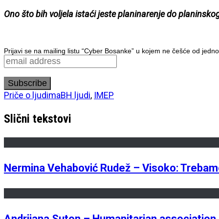
Ono što bih voljela istaći jeste planinarenje do planinsko
Prijavi se na mailing listu “Cyber Bosanke” u kojem ne češće od jedno
Priče o ljudima
BH ljudi
,
IMEP
Slični tekstovi
Nermina Vehabović Rudež – Visoko: Trebamo p
Andrijana Suton – Humanitarian association ”C