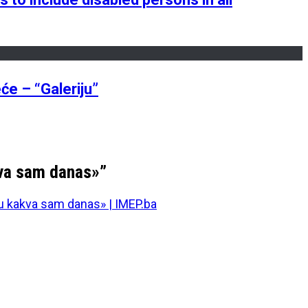
će – “Galeriju”
kva sam danas»
”
u kakva sam danas» | IMEP.ba