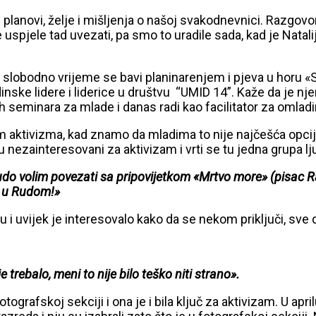
i planovi, želje i mišljenja o našoj svakodnevnici. Razgovo
 uspjele tad uvezati, pa smo to uradile sada, kad je Natalij
 slobodno vrijeme se bavi planinarenjem i pjeva u horu «Sl
nske lidere i liderice u društvu “UMID 14”. Kaže da je nj
ih seminara za mlade i danas radi kao facilitator za omla
m aktivizma, kad znamo da mladima to nije najčešća opcija 
su nezainteresovani za aktivizam i vrti se tu jedna grupa 
udo volim povezati sa pripovijetkom «Mrtvo more» (pisac Ra
 i u Rudom!»
otu i uvijek je interesovalo kako da se nekom priključi, sve
rebalo, meni to nije bilo teško niti strano».
 fotografskoj sekciji i ona je i bila ključ za aktivizam. U a