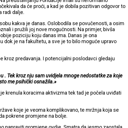
. Na predstavljanju Fondacije imali su neformalno
čekivala da će proći, a kad je dobila pozitivan odgovor to
 radi dalje.
 u osobu kakva je danas. Oslobodila se povučenosti, a osim
nali i pružili joj nove mogućnosti. Na primjer, bivša
dobije poziciju koju danas ima. Danas je ona
u dok je na fakultetu, a sve je to bilo moguće upravo
je kroz predavanja. I potencijalni poslodavci gledaju
u . Tek kroz nju sam uvidjela mnoge nedostatke za koje
sto me psihički osnažila.»
je krenula koracima aktivizma tek tad je počela uviđati
je države koje je veoma komplikovano, te mržnja koja se
a da pokrene promjene na bolje.
žemo napraviti promjene ovdje. Smatra da jesmo zaostala