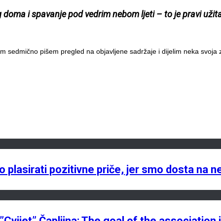
g doma i spavanje pod vedrim nebom ljeti – to je pravi užitak
m sedmično pišem pregled na objavljene sadržaje i dijelim neka svoja z
lasirati pozitivne priče, jer smo dosta na n
vijet” Čapljina: The goal of the association i