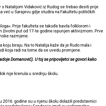
r s Natalijom Vidaković iz Rudog se trebao desiti prije
a već u Sarajevu gdje studira na Fakultetu političkih
oga». Prije fakulteta se takođe bavila folklorom i
en životni put od 17-te godine ispunjen aktivizmom. Prve
dinske razmjene.
koju biraju. Na to Natalija kaže da je Rudo mala i
ljudi koja radi na tome da se uvedu promjene.
doje Domanović). U toj se pripovijetci se govori kako
 dok nije krenula u srednju školu.
prilu 2016. godine su u njenu školu dolazili predstavnici