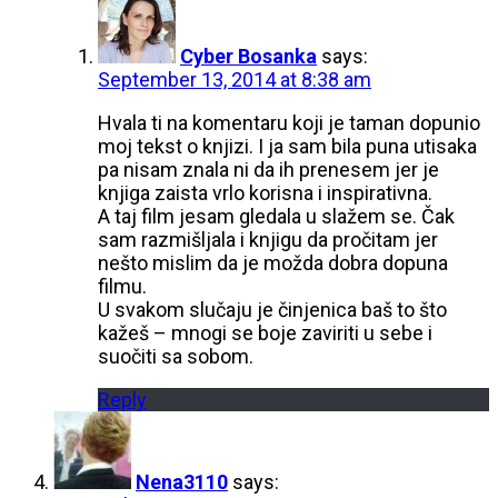
Cyber Bosanka
says:
September 13, 2014 at 8:38 am
Hvala ti na komentaru koji je taman dopunio
moj tekst o knjizi. I ja sam bila puna utisaka
pa nisam znala ni da ih prenesem jer je
knjiga zaista vrlo korisna i inspirativna.
A taj film jesam gledala u slažem se. Čak
sam razmišljala i knjigu da pročitam jer
nešto mislim da je možda dobra dopuna
filmu.
U svakom slučaju je činjenica baš to što
kažeš – mnogi se boje zaviriti u sebe i
suočiti sa sobom.
Reply
Nena3110
says: