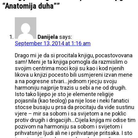
“Anatomija duha”
”
Danijela
says:
September 13, 2014 at 1:16 am
Drago mi je da si procitala knjigu, pocastovovana
sam! Meni je ta knjiga pomogla da razmislim o
svojim centrima moci koji su kao i kod njenih
likova u knjizi pocesto bili usmjereni izvan mene
a na pogresne stvari…jednom rjecju svoju
harmoniju najprije trazis u sebi a ne od drugih.
Isto tako lijepo je sto je elemente religije
pojasnila (kao teolog) pa nije lose i neki fanatici
stocse busaju u prsa da procitaju da vide sustinu
vjere – mir sa sobom i sa svijetom a ne poklic
protiv drugih i drigacijih…Cijela knjiga mi odise tim
pozivom na harmoniju sa sobom i svijetom i
prihvatsnje ljudi ali ne i prihvatanje pritsaka. I sto