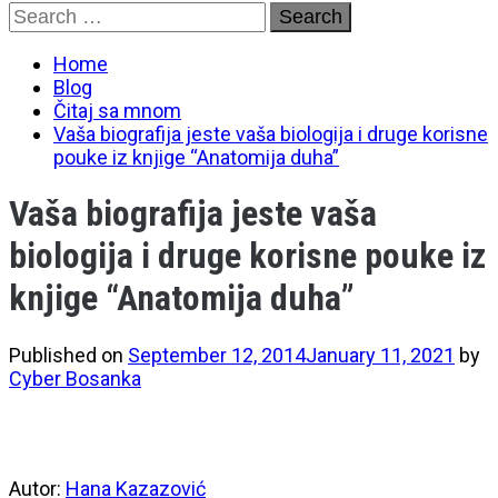
Skip
Search
to
for:
content
Home
Blog
Čitaj sa mnom
Vaša biografija jeste vaša biologija i druge korisne
pouke iz knjige “Anatomija duha”
Vaša biografija jeste vaša
biologija i druge korisne pouke iz
knjige “Anatomija duha”
Published on
September 12, 2014
January 11, 2021
by
Cyber Bosanka
Autor:
Hana Kazazović