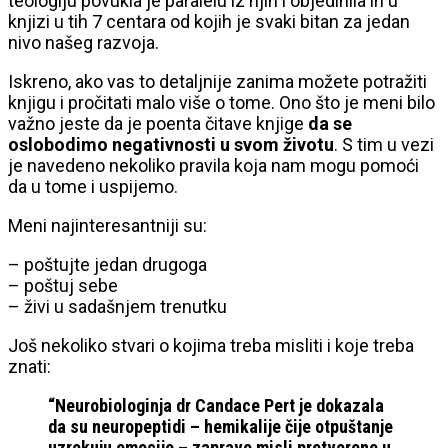
teologiju povukla je paralelu iz njih i objedinila ih u
knjizi u tih 7 centara od kojih je svaki bitan za jedan
nivo našeg razvoja.
Iskreno, ako vas to detaljnije zanima možete potražiti
knjigu i pročitati malo više o tome. Ono što je meni bilo
važno jeste da je poenta čitave knjige
da se
oslobodimo negativnosti u svom životu
. S tim u vezi
je navedeno nekoliko pravila koja nam mogu pomoći
da u tome i uspijemo.
Meni najinteresantniji su:
– poštujte jedan drugoga
– poštuj sebe
– živi u sadašnjem trenutku
Još nekoliko stvari o kojima treba misliti i koje treba
znati:
“Neurobiologinja dr Candace Pert je dokazala
da su neuropeptidi – hemikalije čije otpuštanje
uzrokuju emocije – zapravo misli pretvorene u