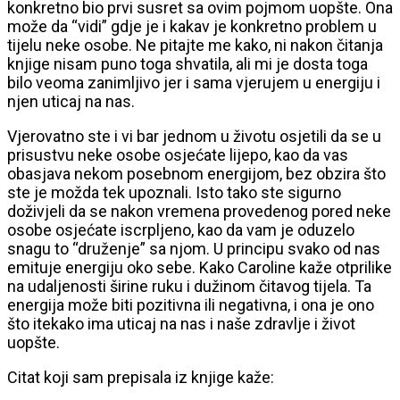
konkretno bio prvi susret sa ovim pojmom uopšte. Ona
može da “vidi” gdje je i kakav je konkretno problem u
tijelu neke osobe. Ne pitajte me kako, ni nakon čitanja
knjige nisam puno toga shvatila, ali mi je dosta toga
bilo veoma zanimljivo jer i sama vjerujem u energiju i
njen uticaj na nas.
Vjerovatno ste i vi bar jednom u životu osjetili da se u
prisustvu neke osobe osjećate lijepo, kao da vas
obasjava nekom posebnom energijom, bez obzira što
ste je možda tek upoznali. Isto tako ste sigurno
doživjeli da se nakon vremena provedenog pored neke
osobe osjećate iscrpljeno, kao da vam je oduzelo
snagu to “druženje” sa njom. U principu svako od nas
emituje energiju oko sebe. Kako Caroline kaže otprilike
na udaljenosti širine ruku i dužinom čitavog tijela. Ta
energija može biti pozitivna ili negativna, i ona je ono
što itekako ima uticaj na nas i naše zdravlje i život
uopšte.
Citat koji sam prepisala iz knjige kaže: