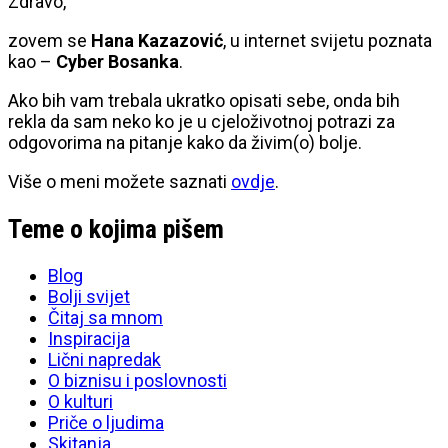
Zdravo,
zovem se
Hana Kazazović
, u internet svijetu poznata
kao –
Cyber Bosanka
.
Ako bih vam trebala ukratko opisati sebe, onda bih
rekla da sam neko ko je u cjeloživotnoj potrazi za
odgovorima na pitanje kako da živim(o) bolje.
Više o meni možete saznati
ovdje
.
Teme o kojima pišem
Blog
Bolji svijet
Čitaj sa mnom
Inspiracija
Lični napredak
O biznisu i poslovnosti
O kulturi
Priče o ljudima
Skitanja