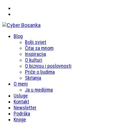
Primary
Blog
Cyber Bosanka
Menu
Bolji svijet
Čitaj sa mnom
Inspiracija
O kulturi
O biznisu i poslovnosti
Priče o ljudima
Skitanja
O meni
Ja u medijima
Usluge
Kontakt
Newsletter
Podrška
Knjige