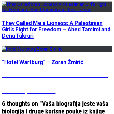
They Called Me a Lioness: A Palestinian
Girl’s Fight for Freedom – Ahed Tamimi and
Dena Takruri
“Hotel Wartburg” – Zoran Žmirić
Post
Previous
Previous
Od nas zavisi sa kakvom ćemo osobom biti
post:
jer mi prihvatamo ljubav koju mislimo da zaslužujemo
navigation
Next
Next
Jedino takmičenje na kojem se zaista može reći
post:
ona “Važno je učestvovati”
6 thoughts on “
Vaša biografija jeste vaša
biologija i druge korisne pouke iz knjige