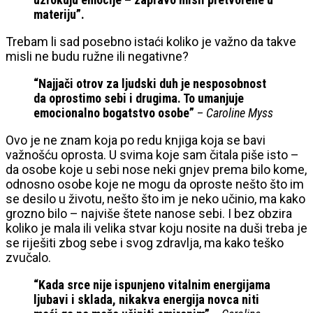
materiju”.
Trebam li sad posebno istaći koliko je važno da takve
misli ne budu ružne ili negativne?
“Najjači otrov za ljudski duh je nesposobnost
da oprostimo sebi i drugima. To umanjuje
emocionalno bogatstvo osobe”
–
Caroline Myss
Ovo je ne znam koja po redu knjiga koja se bavi
važnošću oprosta. U svima koje sam čitala piše isto –
da osobe koje u sebi nose neki gnjev prema bilo kome,
odnosno osobe koje ne mogu da oproste nešto što im
se desilo u životu, nešto što im je neko učinio, ma kako
grozno bilo – najviše štete nanose sebi. I bez obzira
koliko je mala ili velika stvar koju nosite na duši treba je
se riješiti zbog sebe i svog zdravlja, ma kako teško
zvučalo.
“Kada srce nije ispunjeno vitalnim energijama
ljubavi i sklada, nikakva energija novca niti