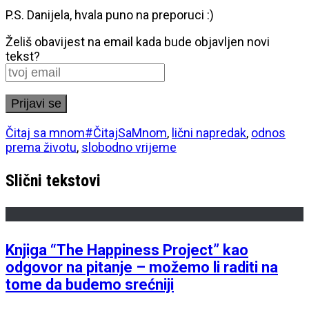
P.S. Danijela, hvala puno na preporuci :)
Želiš obavijest na email kada bude objavljen novi
tekst?
Čitaj sa mnom
#ČitajSaMnom
,
lični napredak
,
odnos
prema životu
,
slobodno vrijeme
Slični tekstovi
Knjiga “The Happiness Project” kao
odgovor na pitanje – možemo li raditi na
tome da budemo srećniji