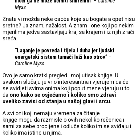
moći ga ne može učiniti smirenim”
–
Caroline
Myss
Znate vi možda neke osobe koje su bogate a opet nisu
sretne? Ja znam, nažalost. A znam i one koji po nekim
mjerilima jedva sastavljaju kraj sa krajem i iz njih zrači
sreća.
“Laganje je povreda i tijela i duha jer ljudski
energetski sistem tumači laži kao otrov”
–
Caroline Myss
Ovo je samo kratki pregled i moj utisak knjige. U
svakom slučaju je vrlo interesantna i vjerujem da će
se svidjeti svima onima koji poput mene vjeruju u to
da
ono kako se osjećamo i koliko smo zdravi
uveliko zavisi od stanja u našoj glavi i srcu
.
A svi oni koji nemaju vremena za čitanje
knjige mogu da razmisle o ovih nekoliko rečenica i
sami za sebe procijene i odluče koliko im se sviđaju i
koliko ima istine u njima.