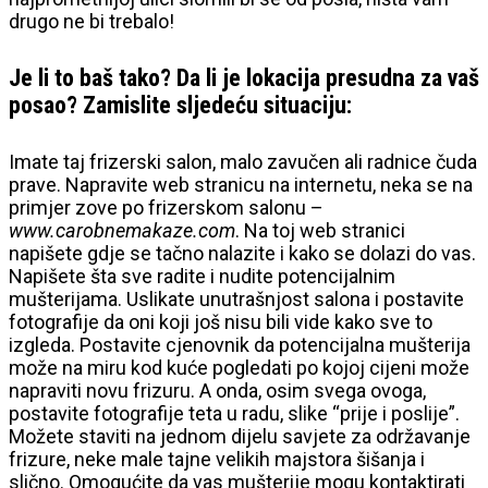
drugo ne bi trebalo!
Je li to baš tako? Da li je lokacija presudna za vaš
posao? Zamislite sljedeću situaciju:
Imate taj frizerski salon, malo zavučen ali radnice čuda
prave. Napravite web stranicu na internetu, neka se na
primjer zove po frizerskom salonu –
www.carobnemakaze.com
. Na toj web stranici
napišete gdje se tačno nalazite i kako se dolazi do vas.
Napišete šta sve radite i nudite potencijalnim
mušterijama. Uslikate unutrašnjost salona i postavite
fotografije da oni koji još nisu bili vide kako sve to
izgleda. Postavite cjenovnik da potencijalna mušterija
može na miru kod kuće pogledati po kojoj cijeni može
napraviti novu frizuru. A onda, osim svega ovoga,
postavite fotografije teta u radu, slike “prije i poslije”.
Možete staviti na jednom dijelu savjete za održavanje
frizure, neke male tajne velikih majstora šišanja i
slično. Omogućite da vas mušterije mogu kontaktirati