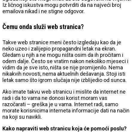
Iz ličnog iskustva mogu potvrditi da na najveći broj
emailova nikad i ne stigne odgovor.
Čemu onda služi web stranica?
Takve web stranice meni često izgledaju kao da je
neko uzeo i zalijepio propagandni letak na ekran.
Gledam u njih a ne mogu ništa osim da ih pročitam i
odem dalje. Često se vratim nakon nekoliko mjeseci i
vidim da je sve isto, ništa se nije promijenilo. Nema
nikakvih novosti, nema aktuelnih dešavanja. Stoji isti
letak samo što igrom slučaja nije izblijedio od sunca.
Ako imate takvu web stranicu i mislite da internet ne
radi i da to vama ne donosi korist moram vas
razočarati – greška je u vama. Internet radi, samo
morate korisnicima interneta informacije dati na način
na koji su navikli.
Kako napraviti web stranicu koja će pomoći poslu?