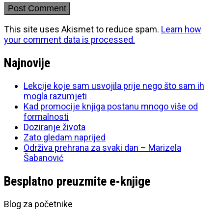
This site uses Akismet to reduce spam.
Learn how
your comment data is processed.
Najnovije
Lekcije koje sam usvojila prije nego što sam ih
mogla razumjeti
Kad promocije knjiga postanu mnogo više od
formalnosti
Doziranje života
Zato gledam naprijed
Održiva prehrana za svaki dan – Marizela
Šabanović
Besplatno preuzmite e-knjige
Blog za početnike