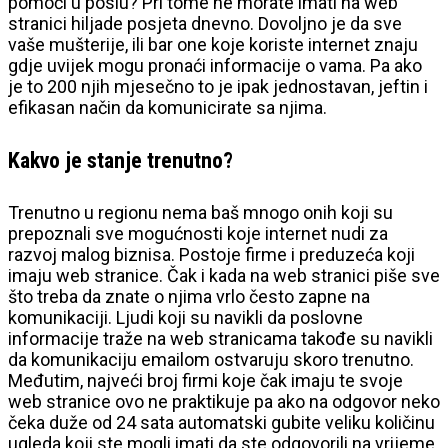
pomoći u poslu? Pri tome ne morate imati na web
stranici hiljade posjeta dnevno. Dovoljno je da sve
vaše mušterije, ili bar one koje koriste internet znaju
gdje uvijek mogu pronaći informacije o vama. Pa ako
je to 200 njih mjesečno to je ipak jednostavan, jeftin i
efikasan način da komunicirate sa njima.
Kakvo je stanje trenutno?
Trenutno u regionu nema baš mnogo onih koji su
prepoznali sve mogućnosti koje internet nudi za
razvoj malog biznisa. Postoje firme i preduzeća koji
imaju web stranice. Čak i kada na web stranici piše sve
što treba da znate o njima vrlo često zapne na
komunikaciji. Ljudi koji su navikli da poslovne
informacije traže na web stranicama takođe su navikli
da komunikaciju emailom ostvaruju skoro trenutno.
Međutim, najveći broj firmi koje čak imaju te svoje
web stranice ovo ne praktikuje pa ako na odgovor neko
čeka duže od 24 sata automatski gubite veliku količinu
ugleda koji ste mogli imati da ste odgovorili na vrijeme.