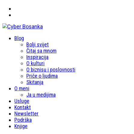
Primary
Blog
Cyber Bosanka
Menu
Bolji svijet
Čitaj sa mnom
Inspiracija
O kulturi
O biznisu i poslovnosti
Priče o ljudima
Skitanja
O meni
Ja u medijima
Usluge
Kontakt
Newsletter
Podrška
Knjige