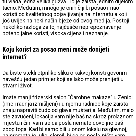
tu vlada jedna velika gužva. To je zaista jednim dijelom
tačno. Međutim, mnogo je onih čiji bi posao imao
koristi od kvalitetnog pojavljivanja na internetu a koji
još uvijek na neki način bježe od ovog medija. Postoji
nekoliko razloga za to, najčešće neprepoznavanje
potencijalne koristi, visoka cijena i neznanje.
Koju korist za posao meni može donijeti
internet?
Da biste stekli otprilike sliku o kakvoj koristi govorim
navešću jedan primjer koji se lako može prenijeti u
stvarni život.
Imate manji frizerski salon “Čarobne makaze” u Zenici
(ime i radnja izmišljeni) i u njemu radnice koje zaista
znaju napraviti čudo od glava mušterija. Međutim, malo
ste zavučeni, lokacija vam nije baš na skroz prolaznom
mjestu i čini vam se da posla nemate dovoljno baš
zbog toga. Kad bi samo bili u onom lokalu na glavnoj,
najprometnijoj ulici slomili bi se od posla, ništa vam