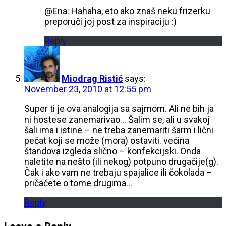
@Ena: Hahaha, eto ako znaš neku frizerku
preporuči joj post za inspiraciju :)
Reply
Miodrag Ristić
says:
November 23, 2010 at 12:55 pm
Super ti je ova analogija sa sajmom. Ali ne bih ja
ni hostese zanemarivao… Šalim se, ali u svakoj
šali ima i istine – ne treba zanemariti šarm i lični
pečat koji se može (mora) ostaviti. većina
štandova izgleda slično – konfekcijski. Onda
naletite na nešto (ili nekog) potpuno drugačije(g).
Čak i ako vam ne trebaju spajalice ili čokolada –
pričaćete o tome drugima…
Reply