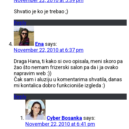
November 22, 2010 at 5:39 pm
Shvatio je ko je trebao ;)
Reply
Ena
says:
November 22, 2010 at 6:37 pm
Draga Hana, ti kako si ovo opisala, meni skoro pa
žao što nemam frizerski salon pa da i ja ovako
napravim web :))
Čak sam i aluziju u komentarima shvatila, danas
mi kontalica dobro funkcioniše izgleda :)
Reply
Cyber Bosanka
says:
November 22, 2010 at 6:41 pm