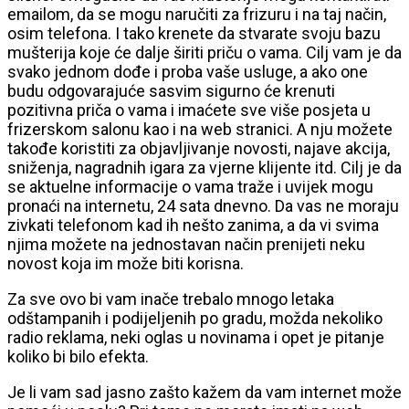
emailom, da se mogu naručiti za frizuru i na taj način,
osim telefona. I tako krenete da stvarate svoju bazu
mušterija koje će dalje širiti priču o vama. Cilj vam je da
svako jednom dođe i proba vaše usluge, a ako one
budu odgovarajuće sasvim sigurno će krenuti
pozitivna priča o vama i imaćete sve više posjeta u
frizerskom salonu kao i na web stranici. A nju možete
takođe koristiti za objavljivanje novosti, najave akcija,
sniženja, nagradnih igara za vjerne klijente itd. Cilj je da
se aktuelne informacije o vama traže i uvijek mogu
pronaći na internetu, 24 sata dnevno. Da vas ne moraju
zivkati telefonom kad ih nešto zanima, a da vi svima
njima možete na jednostavan način prenijeti neku
novost koja im može biti korisna.
Za sve ovo bi vam inače trebalo mnogo letaka
odštampanih i podijeljenih po gradu, možda nekoliko
radio reklama, neki oglas u novinama i opet je pitanje
koliko bi bilo efekta.
Je li vam sad jasno zašto kažem da vam internet može