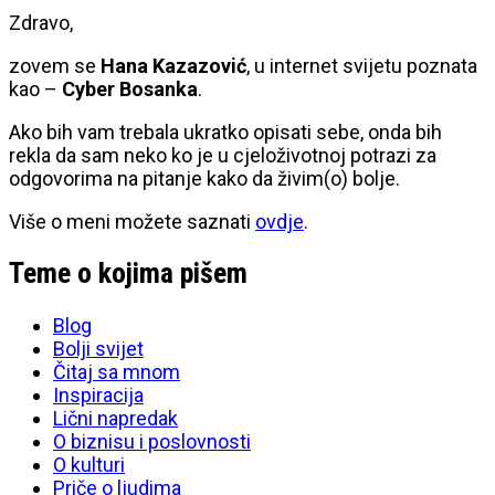
Zdravo,
zovem se
Hana Kazazović
, u internet svijetu poznata
kao –
Cyber Bosanka
.
Ako bih vam trebala ukratko opisati sebe, onda bih
rekla da sam neko ko je u cjeloživotnoj potrazi za
odgovorima na pitanje kako da živim(o) bolje.
Više o meni možete saznati
ovdje
.
Teme o kojima pišem
Blog
Bolji svijet
Čitaj sa mnom
Inspiracija
Lični napredak
O biznisu i poslovnosti
O kulturi
Priče o ljudima