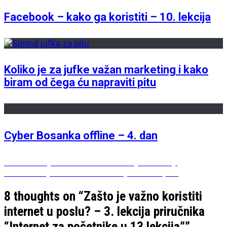
Facebook – kako ga koristiti – 10. lekcija
Koliko je za jufke važan marketing i kako
biram od čega ću napraviti pitu
Cyber Bosanka offline – 4. dan
Post
Previous
Previous
Cyber Bosanka – Intervju u Graciji
Next
post:
Next
Kako je meni bilo na Sarajevo PR Open
navigation
post:
8 thoughts on “
Zašto je važno koristiti
internet u poslu? – 3. lekcija priručnika
“Internet za početnike u 13 lekcija”
”