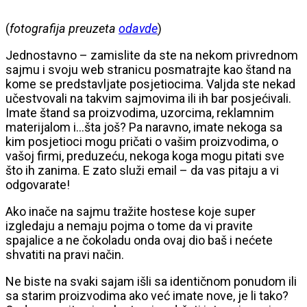
(
fotografija preuzeta
odavde
)
Jednostavno – zamislite da ste na nekom privrednom
sajmu i svoju web stranicu posmatrajte kao štand na
kome se predstavljate posjetiocima. Valjda ste nekad
učestvovali na takvim sajmovima ili ih bar posjećivali.
Imate štand sa proizvodima, uzorcima, reklamnim
materijalom i…šta još? Pa naravno, imate nekoga sa
kim posjetioci mogu pričati o vašim proizvodima, o
vašoj firmi, preduzeću, nekoga koga mogu pitati sve
što ih zanima. E zato služi email – da vas pitaju a vi
odgovarate!
Ako inače na sajmu tražite hostese koje super
izgledaju a nemaju pojma o tome da vi pravite
spajalice a ne čokoladu onda ovaj dio baš i nećete
shvatiti na pravi način.
Ne biste na svaki sajam išli sa identičnom ponudom ili
sa starim proizvodima ako već imate nove, je li tako?