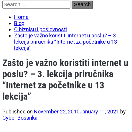
Skip
Search
to
for:
content
Home
Blog
O biznisu i poslovnosti
Zašto je važno koristiti internet u poslu? – 3.
lekcija priručnika “Internet za početnike u 13
lekcija”
Zašto je važno koristiti internet u
poslu? – 3. lekcija priručnika
“Internet za početnike u 13
lekcija”
Published on
November 22, 2010
January 11, 2021
by
Cyber Bosanka