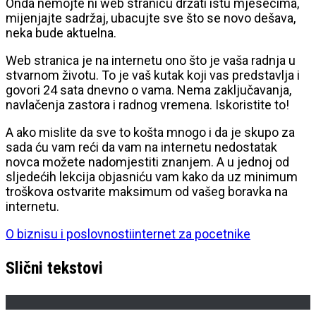
Onda nemojte ni web stranicu držati istu mjesecima,
mijenjajte sadržaj, ubacujte sve što se novo dešava,
neka bude aktuelna.
Web stranica je na internetu ono što je vaša radnja u
stvarnom životu. To je vaš kutak koji vas predstavlja i
govori 24 sata dnevno o vama. Nema zaključavanja,
navlačenja zastora i radnog vremena. Iskoristite to!
A ako mislite da sve to košta mnogo i da je skupo za
sada ću vam reći da vam na internetu nedostatak
novca možete nadomjestiti znanjem. A u jednoj od
sljedećih lekcija objasniću vam kako da uz minimum
troškova ostvarite maksimum od vašeg boravka na
internetu.
O biznisu i poslovnosti
internet za pocetnike
Slični tekstovi