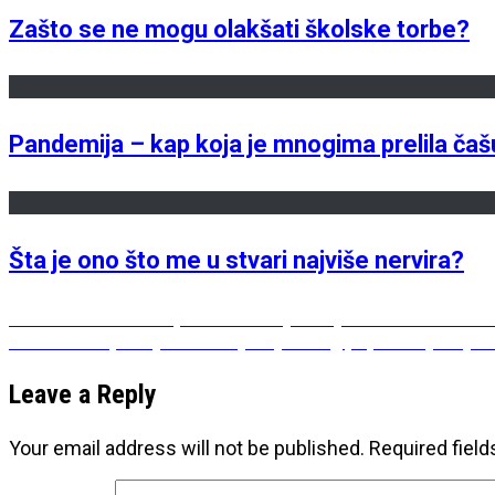
Zašto se ne mogu olakšati školske torbe?
Pandemija – kap koja je mnogima prelila čaš
Šta je ono što me u stvari najviše nervira?
Post
Previous
Previous
4 korisna predmeta koja bi djeci trebala u ško
Next
post:
Next
Imam pomiješane osjećaje zbog popuštanja mjer
navigation
post:
Leave a Reply
Your email address will not be published.
Required fiel