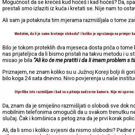
Mogućnost da se krećeš kud hoćeš i kad hoćeš? Da, spada 
prestali smo izlaziti iz kuća i kretati se. Nije nam to os
Ali sam ja potaknuta tim mjerama razmišljala o tome zašt
Međutim, da li je samo kretanje sloboda? I koliko je ugrožavaju na primje
Bilo je tokom proteklih dva mjeseca dosta priča o tome k
nas prijateljica da li bismo pristali na takvu metodu i u s
misao je bila
“Ali ko će me pratiti i da li imam problem 
Priznajem, ne znam koliko su u Južnoj Koreji bolji ili 
bilo koga 24 sata dnevno. Nivo povjerenja u naše institu
Otprilike isto razmišljam i kad su u pitanju nadzorne kamere. Nije mi sporno
Da, znam da je smiješno razmišljati o slobodi sve dok n
mobilnim telefonima omogućili da u svakom trenutku neko 
slučaj. Čak i komšinica s petog zna da je prvi korak polic
Ali, da li smo i koliko svjesni da nismo slobodni? Padn