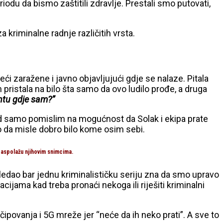
du da bismo zaštitili zdravlje. Prestali smo putovati,
kriminalne radnje različitih vrsta.
i zaražene i javno objavljujući gdje se nalaze. Pitala
h pristala na bilo šta samo da ovo ludilo prođe, a druga
entu gdje sam?”
 kad samo pomislim na mogućnost da Solak i ekipa prate
to da misle dobro bilo kome osim sebi.
 raspolažu njihovim snimcima.
ledao bar jednu kriminalističku seriju zna da smo upravo
jama kad treba pronaći nekoga ili riješiti kriminalni
povanja i 5G mreže jer “neće da ih neko prati”. A sve to