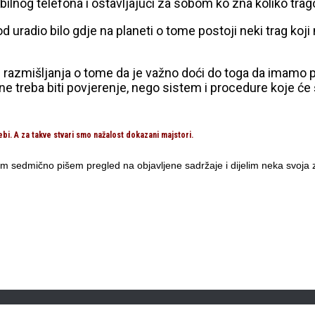
lnog telefona i ostavljajući za sobom ko zna koliko trag
uradio bilo gdje na planeti o tome postoji neki trag koji 
u razmišljanja o tome da je važno doći do toga da imamo po
reba biti povjerenje, nego sistem i procedure koje će štit
bi. A za takve stvari smo nažalost dokazani majstori.
m sedmično pišem pregled na objavljene sadržaje i dijelim neka svoja z