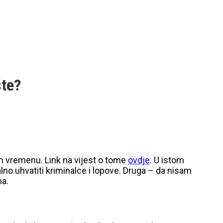
šte?
m vremenu. Link na vijest o tome
ovdje
. U istom
ualno uhvatiti kriminalce i lopove. Druga – da nisam
ma.