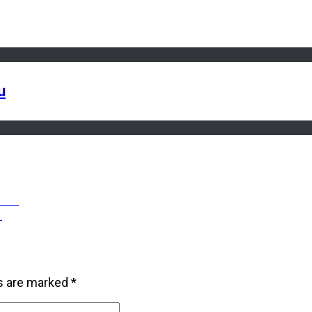
u
lama
a
ds are marked
*