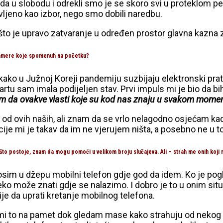
u slobodu i odrekli smo je se skoro svi u proteklom perio
tavljeno kao izbor, nego smo dobili naredbu.
o je upravo zatvaranje u određen prostor glavna kazna za 
r kamere koje spomenuh na početku?
ako u Južnoj Koreji pandemiju suzbijaju elektronski prateć
tartu sam imala podijeljen stav. Prvi impuls mi je bio da bi
s tim da ovakve vlasti koje su kod nas znaju u svakom mom
gori od ovih naših, ali znam da se vrlo nelagodno osjećam
cije mi je takav da im ne vjerujem ništa, a posebno ne u 
 što postoje, znam da mogu pomoći u velikom broju slučajeva. Ali – strah me onih koji
osim u džepu mobilni telefon gdje god da idem. Ko je pog
može znati gdje se nalazimo. I dobro je to u onim situaci
ije da uprati kretanje mobilnog telefona.
e mi to na pamet dok gledam mase kako strahuju od nekog či