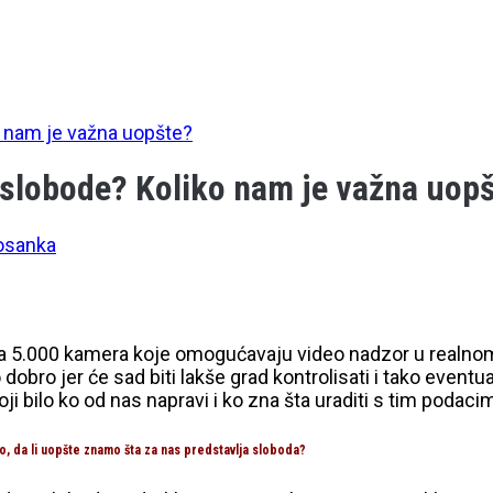
 nam je važna uopšte?
slobode? Koliko nam je važna uop
osanka
 za 5.000 kamera koje omogućavaju video nadzor u realno
 dobro jer će sad biti lakše grad kontrolisati i tako event
i bilo ko od nas napravi i ko zna šta uraditi s tim podaci
, da li uopšte znamo šta za nas predstavlja sloboda?