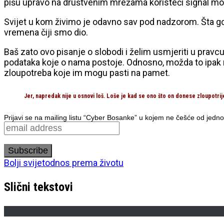
pišu upravo na društvenim mrežama koristeći signal mobi
Svijet u kom živimo je odavno sav pod nadzorom. Šta god 
vremena čiji smo dio.
Baš zato ovo pisanje o slobodi i želim usmjeriti u pravc
podataka koje o nama postoje. Odnosno, možda to ipak ne t
zloupotreba koje im mogu pasti na pamet.
Jer, napredak nije u osnovi loš. Loše je kad se ono što on donese zloupotrije
Prijavi se na mailing listu “Cyber Bosanke” u kojem ne češće od jedno
Bolji svijet
odnos prema životu
Slični tekstovi