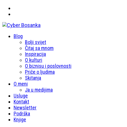
Primary
Blog
Cyber Bosanka
Menu
Bolji svijet
Čitaj sa mnom
Inspiracija
O kulturi
O biznisu i poslovnosti
Priče o ljudima
Skitanja
O meni
Ja u medijima
Usluge
Kontakt
Newsletter
Podrška
Knjige