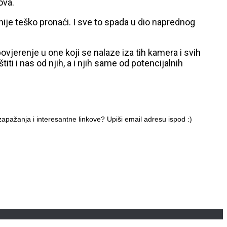
ova.
nije teško pronaći. I sve to spada u dio naprednog
vjerenje u one koji se nalaze iza tih kamera i svih
i i nas od njih, a i njih same od potencijalnih
apažanja i interesantne linkove? Upiši email adresu ispod :)