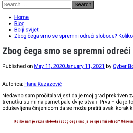
Skip
Search
to
for:
content
Home
Blog
Bolji svijet
Zbog čega smo se spremni odreći slobode? Koliko
Zbog čega smo se spremni odreći 
Published on
May 11, 2020
January 11, 2021
by
Cyber B
Autorica:
Hana Kazazović
Nedavno sam pročitala vijest da je moj grad prekriven
trenutku su mi na pamet pale dvije stvari. Prva – da je to
oduševljena činjenicom da se može pratiti svaki korak koj
Koliko nam je važna sloboda i zbog čega smo je se spremni odreći? Odnosno