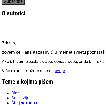
O autorici
Zdravo,
zovem se
Hana Kazazović
, u internet svijetu poznata 
Ako bih vam trebala ukratko opisati sebe, onda bih rekla
Više o meni možete saznati
ovdje
.
Teme o kojima pišem
Blog
Bolji svijet
Čitaj sa mnom