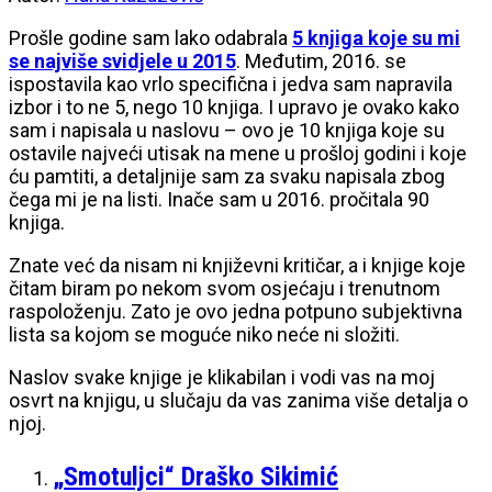
Prošle godine sam lako odabrala
5 knjiga koje su mi
se najviše svidjele u 2015
. Međutim, 2016. se
ispostavila kao vrlo specifična i jedva sam napravila
izbor i to ne 5, nego 10 knjiga. I upravo je ovako kako
sam i napisala u naslovu – ovo je 10 knjiga koje su
ostavile najveći utisak na mene u prošloj godini i koje
ću pamtiti, a detaljnije sam za svaku napisala zbog
čega mi je na listi. Inače sam u 2016. pročitala 90
knjiga.
Znate već da nisam ni književni kritičar, a i knjige koje
čitam biram po nekom svom osjećaju i trenutnom
raspoloženju. Zato je ovo jedna potpuno subjektivna
lista sa kojom se moguće niko neće ni složiti.
Naslov svake knjige je klikabilan i vodi vas na moj
osvrt na knjigu, u slučaju da vas zanima više detalja o
njoj.
„Smotuljci“ Draško Sikimić