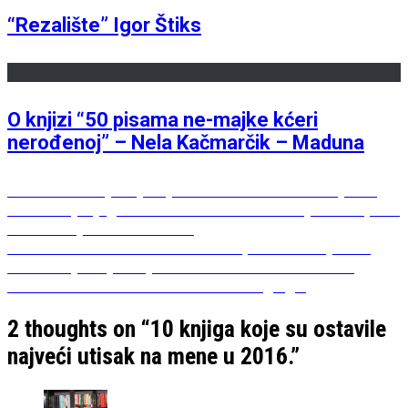
“Rezalište” Igor Štiks
O knjizi “50 pisama ne-majke kćeri
nerođenoj” – Nela Kačmarčik – Maduna
Post
Previous
Previous
Posljednji svjedoci – Svetlana Aleksijevič:
post:
Solo za dječji glas – Svakome treba dati riječ da ispriča
navigation
samo svoju strašnu istinu
Next
Next
“Rat nema žensko lice”: Ne pišem istoriju rata,
post:
već istoriju osjećanja. Ja sam – istoričar duše. –
Svetlana Aleksievič o ratu iz ženskog ugla
2 thoughts on “
10 knjiga koje su ostavile
najveći utisak na mene u 2016.
”