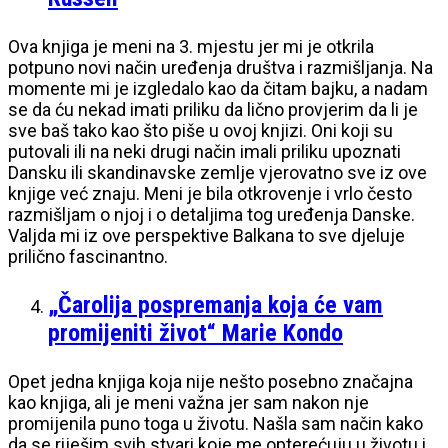
Ova knjiga je meni na 3. mjestu jer mi je otkrila
potpuno novi način uređenja društva i razmišljanja. Na
momente mi je izgledalo kao da čitam bajku, a nadam
se da ću nekad imati priliku da lično provjerim da li je
sve baš tako kao što piše u ovoj knjizi. Oni koji su
putovali ili na neki drugi način imali priliku upoznati
Dansku ili skandinavske zemlje vjerovatno sve iz ove
knjige već znaju. Meni je bila otkrovenje i vrlo često
razmišljam o njoj i o detaljima tog uređenja Danske.
Valjda mi iz ove perspektive Balkana to sve djeluje
prilično fascinantno.
„Čarolija pospremanja koja će vam
promijeniti život“ Marie Kondo
Opet jedna knjiga koja nije nešto posebno značajna
kao knjiga, ali je meni važna jer sam nakon nje
promijenila puno toga u životu. Našla sam način kako
da se riješim svih stvari koje me opterećuju u životu i