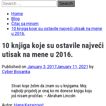
Skip
Search
to
for:
content
Home
Blog
Čitaj sa mnom
10 knjiga koje su ostavile najveći utisak na mene
u 2016.
10 knjiga koje su ostavile najveći
utisak na mene u 2016.
Published on
January 3, 2017
January 11, 2021
by
Cyber Bosanka
Stvari koje želim da znam su u knjigama. Moj
najbolji prijatelj je onaj ko mi donese knjigu koju
još nisam pročitao. – Abraham Lincoln
Autor:
Hana Kazazović