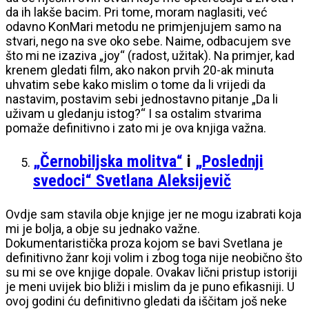
da ih lakše bacim. Pri tome, moram naglasiti, već
odavno KonMari metodu ne primjenjujem samo na
stvari, nego na sve oko sebe. Naime, odbacujem sve
što mi ne izaziva „joy“ (radost, užitak). Na primjer, kad
krenem gledati film, ako nakon prvih 20-ak minuta
uhvatim sebe kako mislim o tome da li vrijedi da
nastavim, postavim sebi jednostavno pitanje „Da li
uživam u gledanju istog?“ I sa ostalim stvarima
pomaže definitivno i zato mi je ova knjiga važna.
„Černobiljska molitva“
i
„Poslednji
svedoci“ Svetlana Aleksijevič
Ovdje sam stavila obje knjige jer ne mogu izabrati koja
mi je bolja, a obje su jednako važne.
Dokumentaristička proza kojom se bavi Svetlana je
definitivno žanr koji volim i zbog toga nije neobično što
su mi se ove knjige dopale. Ovakav lični pristup istoriji
je meni uvijek bio bliži i mislim da je puno efikasniji. U
ovoj godini ću definitivno gledati da iščitam još neke