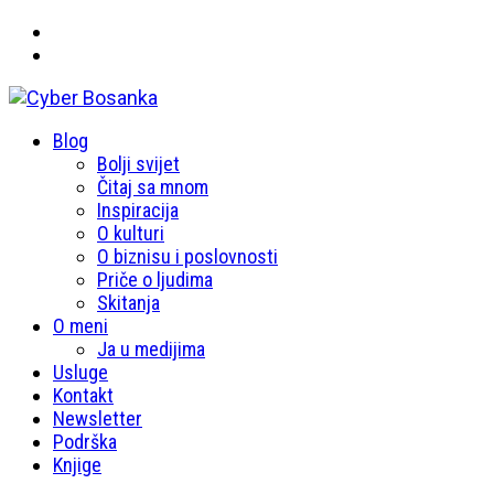
Primary
Blog
Cyber Bosanka
Menu
Bolji svijet
Čitaj sa mnom
Inspiracija
O kulturi
O biznisu i poslovnosti
Priče o ljudima
Skitanja
O meni
Ja u medijima
Usluge
Kontakt
Newsletter
Podrška
Knjige