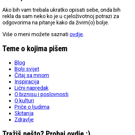
Ako bih vam trebala ukratko opisati sebe, onda bih
rekla da sam neko ko je u cjeloživotnoj potrazi za
odgovorima na pitanje kako da živim(o) bolje.
Više o meni možete saznati
ovdje
.
Teme o kojima pišem
Blog
Bolji svijet
Čitaj sa mnom
Inspiracija
Lični napredak
O biznisu i poslovnosti
O kulturi
Priče o ljudima
Skitanja
Zdravlje
Tražiš nešto? Probaj ovdje :)