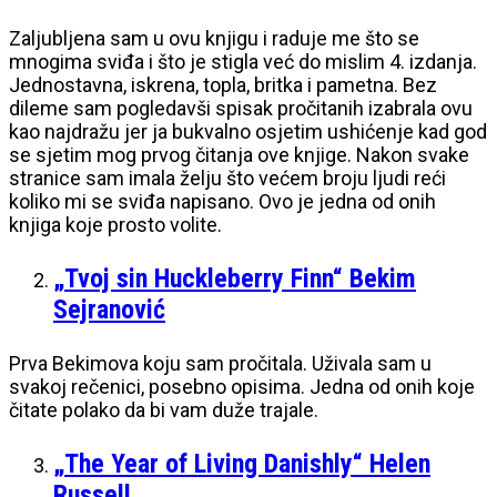
Zaljubljena sam u ovu knjigu i raduje me što se
mnogima sviđa i što je stigla već do mislim 4. izdanja.
Jednostavna, iskrena, topla, britka i pametna. Bez
dileme sam pogledavši spisak pročitanih izabrala ovu
kao najdražu jer ja bukvalno osjetim ushićenje kad god
se sjetim mog prvog čitanja ove knjige. Nakon svake
stranice sam imala želju što većem broju ljudi reći
koliko mi se sviđa napisano. Ovo je jedna od onih
knjiga koje prosto volite.
„Tvoj sin Huckleberry Finn“ Bekim
Sejranović
Prva Bekimova koju sam pročitala. Uživala sam u
svakoj rečenici, posebno opisima. Jedna od onih koje
čitate polako da bi vam duže trajale.
„The Year of Living Danishly“ Helen
Russell