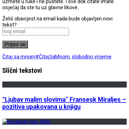
uzmete u ruke i ne puštate. I sve dok čitate imate
osjećaj da ste tu uz glavne likove.
Želiš obavijest na email kada bude objavljen novi
tekst?
Čitaj sa mnom
#ČitajSaMnom
,
slobodno vrijeme
Slični tekstovi
“Ljubav malim slovima” Fransesk Miraljes –
pozitiva upakovana u knjigu