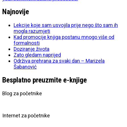
Najnovije
Lekcije koje sam usvojila prije nego što sam ih
mogla razumjeti
Kad promocije knjiga postanu mnogo više od
formalnosti
Doziranje života
Zato gledam naprijed
Održiva prehrana za svaki dan – Marizela
Šabanović
Besplatno preuzmite e-knjige
Blog za početnike
Internet za početnike