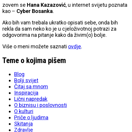
zovem se
Hana Kazazović
, u internet svijetu poznata
kao –
Cyber Bosanka
.
Ako bih vam trebala ukratko opisati sebe, onda bih
rekla da sam neko ko je u cjeloživotnoj potrazi za
odgovorima na pitanje kako da živim(o) bolje.
Više o meni možete saznati
ovdje
.
Teme o kojima pišem
Blog
Bolji svijet
Čitaj sa mnom
Inspiracija
Lični napredak
O biznisu i poslovnosti
O kulturi
Priče o ljudima
Skitanja
Zdravlje