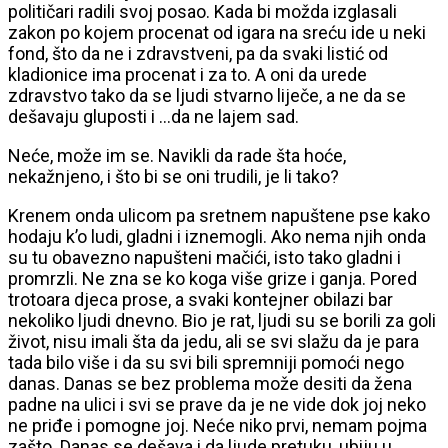
političari radili svoj posao. Kada bi možda izglasali
zakon po kojem procenat od igara na sreću ide u neki
fond, što da ne i zdravstveni, pa da svaki listić od
kladionice ima procenat i za to. A oni da urede
zdravstvo tako da se ljudi stvarno liječe, a ne da se
dešavaju gluposti i …da ne lajem sad.
Neće, može im se. Navikli da rade šta hoće,
nekažnjeno, i što bi se oni trudili, je li tako?
Krenem onda ulicom pa sretnem napuštene pse kako
hodaju k’o ludi, gladni i iznemogli. Ako nema njih onda
su tu obavezno napušteni mačići, isto tako gladni i
promrzli. Ne zna se ko koga više grize i ganja. Pored
trotoara djeca prose, a svaki kontejner obilazi bar
nekoliko ljudi dnevno. Bio je rat, ljudi su se borili za goli
život, nisu imali šta da jedu, ali se svi slažu da je para
tada bilo više i da su svi bili spremniji pomoći nego
danas. Danas se bez problema može desiti da žena
padne na ulici i svi se prave da je ne vide dok joj neko
ne priđe i pomogne joj. Neće niko prvi, nemam pojma
zašto. Danas se dešava i da ljude pretuku, ubiju u