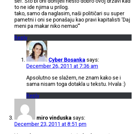
šef. Što bi oni donijeli nešto dobro ovoj državi kad
to ne ide njima u prilog.
tako, samo da naglasim, naši političari su super
pametni i oni se ponašaju kao pravi kapitalisti ‘Daj
meni pa makar niko nemao'”
Reply
Cyber Bosanka
says:
December 26, 2011 at 7:36 am
Apsolutno se slažem, ne znam kako se i
sama nisam toga dotakla u tekstu. Hvala :)
Reply
miro vinduska
says:
December 23, 2011 at 8:51 pm