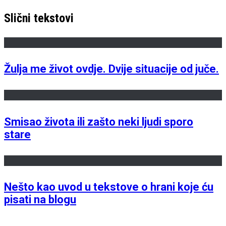
Slični tekstovi
Žulja me život ovdje. Dvije situacije od juče.
Smisao života ili zašto neki ljudi sporo
stare
Nešto kao uvod u tekstove o hrani koje ću
pisati na blogu
Previous
Previous
Kad bih htjela reklamirati novu modnu