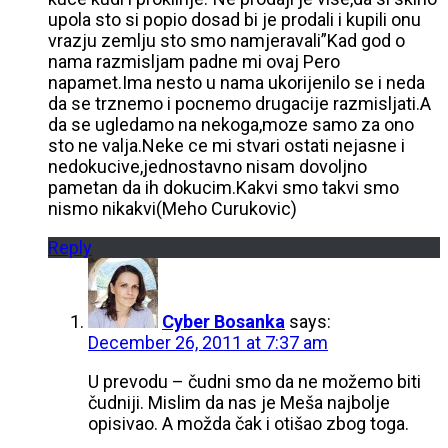
upola sto si popio dosad bi je prodali i kupili onu
vrazju zemlju sto smo namjeravali”Kad god o
nama razmisljam padne mi ovaj Pero
napamet.Ima nesto u nama ukorijenilo se i neda
da se trznemo i pocnemo drugacije razmisljati.A
da se ugledamo na nekoga,moze samo za ono
sto ne valja.Neke ce mi stvari ostati nejasne i
nedokucive,jednostavno nisam dovoljno
pametan da ih dokucim.Kakvi smo takvi smo
nismo nikakvi(Meho Curukovic)
Reply
Cyber Bosanka
says:
December 26, 2011 at 7:37 am
U prevodu – čudni smo da ne možemo biti
čudniji. Mislim da nas je Meša najbolje
opisivao. A možda čak i otišao zbog toga.