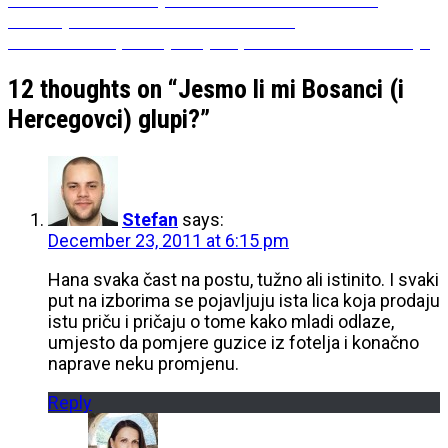
Post
post:
kolekciju u BiH – kako bih to uradila?
navigation
Next
Next
Što više poznajem ljude, sve više volim životinje
post:
12 thoughts on “
Jesmo li mi Bosanci (i
Hercegovci) glupi?
”
Stefan
says:
December 23, 2011 at 6:15 pm
Hana svaka čast na postu, tužno ali istinito. I svaki
put na izborima se pojavljuju ista lica koja prodaju
istu priču i pričaju o tome kako mladi odlaze,
umjesto da pomjere guzice iz fotelja i konačno
naprave neku promjenu.
Reply