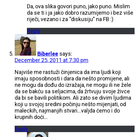
Da, ova slika govori puno, jako puno. Mislim
da se ti i ja jako dobro razumijemo i bez više
riječi, vezano i za “diskusiju” na FB :)
Reply
Biberlee
says:
December 25, 2011 at 7:30 pm
Najviše me rastuži činjenica da ima ljudi koji
imaju sposobnosti i dara da nešto promijene, ali
ne mogu da dođu do izražaja, ne mogu ili ne žele
da se bakću sa seljacima, da žrtvuju svoje živce
da bi se bavili politikom. Ali zato se divim ljudima
koji u svojoj sredini počinju nešto mijenjati, od
maleckih, najmanjih stvari…valjda ćemo i do
krupnih doći…
Reply