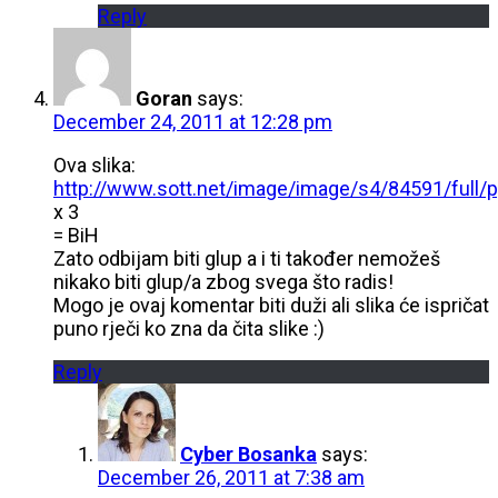
Reply
Goran
says:
December 24, 2011 at 12:28 pm
Ova slika:
http://www.sott.net/image/image/s4/84591/full/p
x 3
= BiH
Zato odbijam biti glup a i ti također nemožeš
nikako biti glup/a zbog svega što radis!
Mogo je ovaj komentar biti duži ali slika će ispričat
puno rječi ko zna da čita slike :)
Reply
Cyber Bosanka
says:
December 26, 2011 at 7:38 am