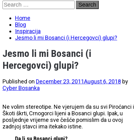
Skip
Search
to
for:
content
Home
Blog
Inspiracija
Jesmo li mi Bosanci (i Hercegovci) glupi?
Jesmo li mi Bosanci (i
Hercegovci) glupi?
Published on
December 23, 2011
August 6, 2018
by
Cyber Bosanka
Ne volim stereotipe. Ne vjerujem da su svi Piroćanci i
Škoti škrti, Crnogorci lijeni a Bosanci glupi. Ipak, u
posljednje vrijeme sve češće pomislim da u ovoj
zadnjoj stavci ima itekako istine.
Da li su Bosanci glupi?