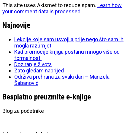
This site uses Akismet to reduce spam.
Learn how
your comment data is processed.
Najnovije
Lekcije koje sam usvojila prije nego što sam ih
mogla razumjeti
Kad promocije knjiga postanu mnogo više od
formalnosti
Doziranje života
Zato gledam naprijed
Održiva prehrana za svaki dan – Marizela
Šabanović
Besplatno preuzmite e-knjige
Blog za početnike