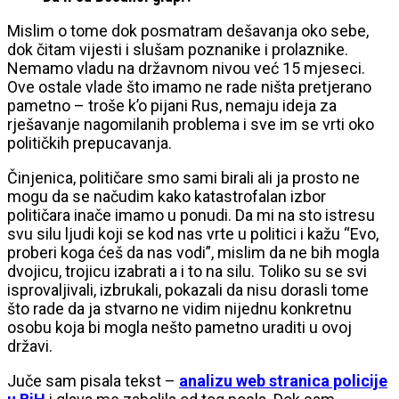
Mislim o tome dok posmatram dešavanja oko sebe,
dok čitam vijesti i slušam poznanike i prolaznike.
Nemamo vladu na državnom nivou već 15 mjeseci.
Ove ostale vlade što imamo ne rade ništa pretjerano
pametno – troše k’o pijani Rus, nemaju ideja za
rješavanje nagomilanih problema i sve im se vrti oko
političkih prepucavanja.
Činjenica, političare smo sami birali ali ja prosto ne
mogu da se načudim kako katastrofalan izbor
političara inače imamo u ponudi. Da mi na sto istresu
svu silu ljudi koji se kod nas vrte u politici i kažu “Evo,
proberi koga ćeš da nas vodi”, mislim da ne bih mogla
dvojicu, trojicu izabrati a i to na silu. Toliko su se svi
isprovaljivali, izbrukali, pokazali da nisu dorasli tome
što rade da ja stvarno ne vidim nijednu konkretnu
osobu koja bi mogla nešto pametno uraditi u ovoj
državi.
Juče sam pisala tekst –
analizu web stranica policije