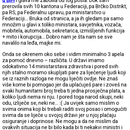
u BiH
i glava me zabolila od tog posla. Dok sam
prerovila svih 10 kantona u Federaciji, pa Brčko Distrikt,
pa RS, pa Federalnu upravu, pa ministarstvo u
Federaciji… Bruka od stranica, a ja ih gledam pa samo
množim u glavi x toliko ministara, savjetnika, vozača,
mobitela, automobila, sekretarica, izmišljenih funkcija
+ mito i korupcija… Dobro nam je šta nam se sve
navalilo na leđa, majke mi.
Onda se okrenem oko sebe i vidim minimalno 3 apela
za pomoć dnevno – različita. U državi imamo
odokativno 14 ministarstava zdravstva i pored svih
njih stalno moramo skupljati pare za liječenje ljudi koji
se iz raznih razloga ne mogu liječiti ovdje. Ne znaš
više kome bi pomogao jer da uplaćuješ pare i zoveš na
svaki humanitarni broj treba ti jedna prosječna plata, a
koliko ljudi nema ni nju. I pored toga narod skupi, neki
odu, izliječe se, neki ne… :( Ja uvijek samo mislim o
svima onima koji bi trebali raditi svoj posao i omogućiti
svima da se liječe u svojoj državi jer u njoj plaćaju
osiguranje i doprinose. Ne mogu a da ne mislim da
ovakvih situacija ne bi bilo kada bi ti nekakvi ministri i