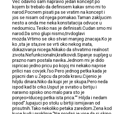
Vec odavno sam napravio jedan koncept po
kojem bi trebalo da definisem kakav smo mi to
narod.Pocnem pisati pa se vratim na koncept i
jos se nisam od njega pomakao.Taman zakljucim
nesto a onda me neka konstatacija odvuce u
nedoumicu.Tesko nas je definisati.Cudan smo mi
narod.Da smo glupi nismo,trvdoglavi
mozda.Vrtimo se oko stvari manjeg znacaja.Ko je
ko ,sta je sta,sve se vrti oko nekog inata,
dokazivanja nicega.Nikako da shvatimo realnost
zivota.Nefunkcionalni,kratkovidi.Sipanje supljeg u
prazno nam postala navika.Jednom mi je dido
ispricao jedno pricu po kojoj mi nekako najvise
prilici nas covjek.Ï’so Pero jednog petka kada je
pijacni dan u Zepcu da proda kravu.Cijenio je
hiljdu dinara.Niko da kupi jer je skupa.Pero neda
ispod kad bi crko.Usput je svratio u birtiju i
naravno spisko ono malo para sto je
ponjeo>Iduceg petka ista prica.”” Hiljda i nedam
ispod”.lupajuci po stolu u birtiji ismijavan od
prisutnih.Tako nekoliko petaka zaredom.Zena kod
kuce kudi i proklinje.”Ne prodaji je vise,da si skino