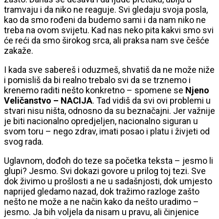
tramvaju i da niko ne reaguje. Svi gledaju svoja posla,
kao da smo rođeni da budemo sami i da nam niko ne
treba na ovom svijetu. Kad nas neko pita kakvi smo svi
će reći da smo širokog srca, ali praksa nam sve češće
zakaže.
I kada sve sabereš i oduzmeš, shvatiš da ne može niže
i pomisliš da bi realno trebalo svi da se trznemo i
krenemo raditi nešto konkretno – spomene se
Njeno
Veličanstvo –
NACIJA
. Tad vidiš da svi ovi problemi u
stvari nisu ništa, odnosno da su beznačajni. Jer važnije
je biti nacionalno opredjeljen, nacionalno siguran u
svom toru – nego zdrav, imati posao i platu i živjeti od
svog rada.
Uglavnom, dođoh do teze sa početka teksta – jesmo li
glupi? Jesmo. Svi dokazi govore u prilog toj tezi. Sve
dok živimo u prošlosti a ne u sadašnjosti, dok umjesto
naprijed gledamo nazad, dok tražimo razloge zašto
nešto ne može a ne način kako da nešto uradimo –
jesmo. Ja bih voljela da nisam u pravu, ali činjenice