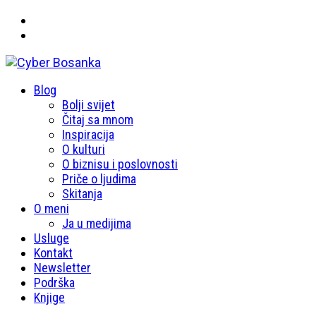
Primary
Blog
Cyber Bosanka
Menu
Bolji svijet
Čitaj sa mnom
Inspiracija
O kulturi
O biznisu i poslovnosti
Priče o ljudima
Skitanja
O meni
Ja u medijima
Usluge
Kontakt
Newsletter
Podrška
Knjige