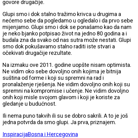
govore drugačije.
Glupi smo i dok stalno tražimo krivca u drugima a
nećemo sebe da pogledamo u ogledalo i da prvo sebe
mijenjamo. Glupi smo i dok se ponašamo kao da nam
je neko bjanko potpisao život na jedno 80 godina a i
budala zna da svako od nas sutra može nestati. Glupi
smo dok pokušavamo stalno raditi iste stvari a
očekivati drugačije rezultate.
Na izmaku ove 2011. godine uopšte nisam optimista.
Ne vidim oko sebe dovoljno onih kojima je bitnija
suština od forme i koji su spremni na rad i
pronalaženje rješenja. Ne vidim dovoljno onih koji su
spremni na kompromise i učenje. Ne vidim dovoljno
onih koji misle svojom glavom i koji je koriste za
gledanje u budućnost.
Ili nema puno takvih ili su se dobro sakrili. A to je još
jedna potvrda da smo glupi. Ja prva, priznajem.
Inspiracija
Bosna i Hercegovina