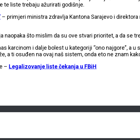
te liste trebaju ažurirati godišnje.
”
– primjeri ministra zdravlja Kantona Sarajevo i direktor
a naopaka što mislim da su ove stvari prioritet, a da se 
nas karcinom i dalje bolest u kategoriji “ono najgore”, a 
ože, a ti osuđen na ovaj naš sistem, onda eto ne znam kak
te –
Legalizovanje liste čekanja u FBiH