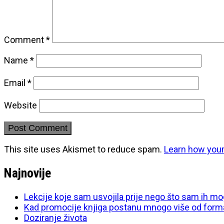
Comment
*
Name
*
Email
*
Website
This site uses Akismet to reduce spam.
Learn how you
Najnovije
Lekcije koje sam usvojila prije nego što sam ih mo
Kad promocije knjiga postanu mnogo više od form
Doziranje života