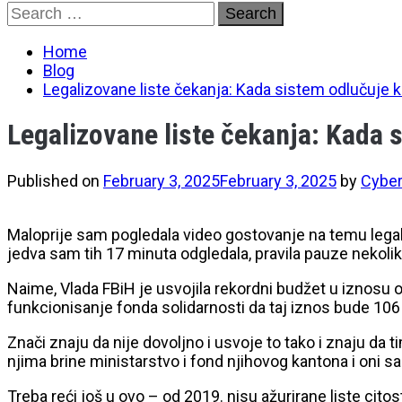
Skip
Search
to
for:
content
Home
Blog
Legalizovane liste čekanja: Kada sistem odlučuje ko
Legalizovane liste čekanja: Kada s
Published on
February 3, 2025
February 3, 2025
by
Cyber
Maloprije sam pogledala video gostovanje na temu legaliz
jedva sam tih 17 minuta odgledala, pravila pauze nekolik
Naime, Vlada FBiH je usvojila rekordni budžet u iznosu od
funkcionisanje fonda solidarnosti da taj iznos bude 106
Znači znaju da nije dovoljno i usvoje to tako i znaju da 
njima brine ministarstvo i fond njihovog kantona i oni sa
Treba reći još u ovo – od 2019. nisu ažurirane liste citos