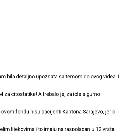
sam bila detaljno upoznata sa temom do ovog videa. I
 za citostatike! A trebalo je, za iole sigurno
 u ovom fondu nisu pacijenti Kantona Sarajevo, jer o
jelim lijekovima i to imaju na raspolaganju 12 vrsta.