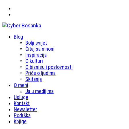
Primary
Blog
Cyber Bosanka
Menu
Bolji svijet
Čitaj sa mnom
Inspiracija
O kulturi
O biznisu i poslovnosti
Priče o ljudima
Skitanja
O meni
Ja u medijima
Usluge
Kontakt
Newsletter
Podrška
Knjige