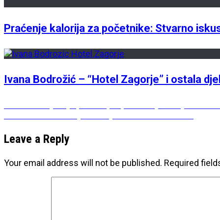
Praćenje kalorija za početnike: Stvarno isk
Ivana Bodrožić – “Hotel Zagorje” i ostala dje
Post
Previous
Previous
Bojkot je početak, ali problem je dublji: Ko zai
Next
post:
Next
“Pisma čitateljici” – Olja Savičević Ivančević
navigation
post:
Leave a Reply
Your email address will not be published.
Required fiel