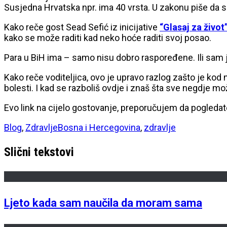
Susjedna Hrvatska npr. ima 40 vrsta. U zakonu piše da se 
Kako reče gost Sead Sefić iz inicijative
“Glasaj za život
kako se može raditi kad neko hoće raditi svoj posao.
Para u BiH ima – samo nisu dobro raspoređene. Ili sam j
Kako reče voditeljica, ovo je upravo razlog zašto je kod 
bolesti. I kad se razboliš ovdje i znaš šta sve negdje m
Evo link na cijelo gostovanje, preporučujem da pogleda
Blog
,
Zdravlje
Bosna i Hercegovina
,
zdravlje
Slični tekstovi
Ljeto kada sam naučila da moram sama