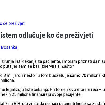
 će preživjeti
istem odlučuje ko će preživjeti
 Bosanka
iranja listi čekanja za pacijente, i moram priznati da ni
o puta jer sam se baš iznervirala. Zašto?
 8 milijardi i nešto i u tom budžetu je
samo
70 miliona KM
 miliona.
time legalizuju liste čekanja. Pri tome, i ovo moram reći –
 nekih 25 miliona finansiraju svoje pacijente.
tatika u BiH, što znači da se naši pacijenti liječe sa zastar