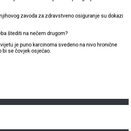
a njihovog zavoda za zdravstveno osiguranje su dokazi
treba štediti na nečem drugom?
u svijetu je puno karcinoma svedeno na nivo hronične
o bi se čovjek osjećao.