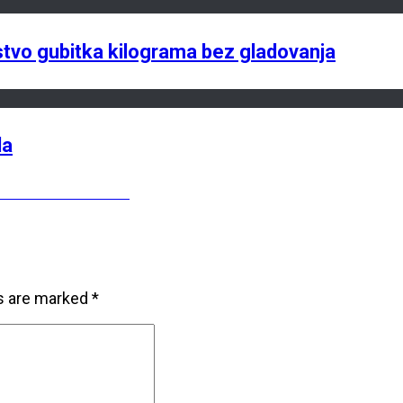
ustvo gubitka kilograma bez gladovanja
la
sta troši naš novac?
ds are marked
*