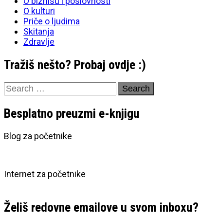
O biznisu i poslovnosti
O kulturi
Priče o ljudima
Skitanja
Zdravlje
Tražiš nešto? Probaj ovdje :)
Search
for:
Besplatno preuzmi e-knjigu
Blog za početnike
Internet za početnike
Želiš redovne emailove u svom inboxu?