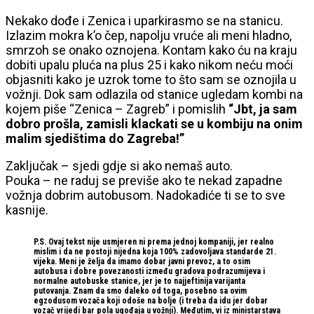
Nekako dođe i Zenica i uparkirasmo se na stanicu.
Izlazim mokra k’o čep, napolju vruće ali meni hladno,
smrzoh se onako oznojena. Kontam kako ću na kraju
dobiti upalu pluća na plus 25 i kako nikom neću moći
objasniti kako je uzrok tome to što sam se oznojila u
vožnji. Dok sam odlazila od stanice ugledam kombi na
kojem piše “Zenica – Zagreb” i pomislih
“Jbt, ja sam
dobro prošla, zamisli klackati se u kombiju na onim
malim sjedištima do Zagreba!”
Zaključak – sjedi gdje si ako nemaš auto.
Pouka – ne raduj se previše ako te nekad zapadne
vožnja dobrim autobusom. Nadokadiće ti se to sve
kasnije.
P.S. Ovaj tekst nije usmjeren ni prema jednoj kompaniji, jer realno
mislim i da ne postoji nijedna koja 100% zadovoljava standarde 21.
vijeka. Meni je želja da imamo dobar javni prevoz, a to osim
autobusa i dobre povezanosti između gradova podrazumijeva i
normalne autobuske stanice, jer je to najjeftinija varijanta
putovanja. Znam da smo daleko od toga, posebno sa ovim
egzodusom vozača koji odoše na bolje (i treba da idu jer dobar
vozač vrijedi bar pola ugođaja u vožnji). Međutim, vi iz ministarstava