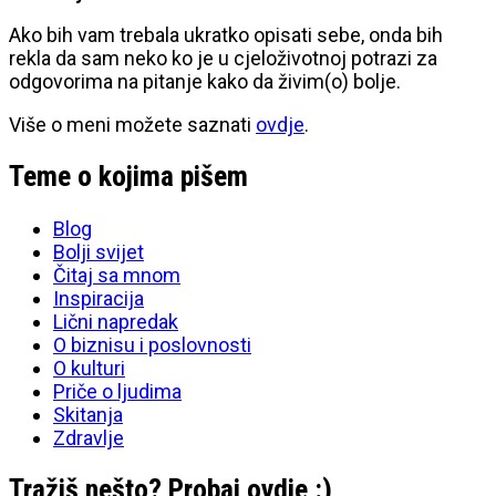
Ako bih vam trebala ukratko opisati sebe, onda bih
rekla da sam neko ko je u cjeloživotnoj potrazi za
odgovorima na pitanje kako da živim(o) bolje.
Više o meni možete saznati
ovdje
.
Teme o kojima pišem
Blog
Bolji svijet
Čitaj sa mnom
Inspiracija
Lični napredak
O biznisu i poslovnosti
O kulturi
Priče o ljudima
Skitanja
Zdravlje
Tražiš nešto? Probaj ovdje :)