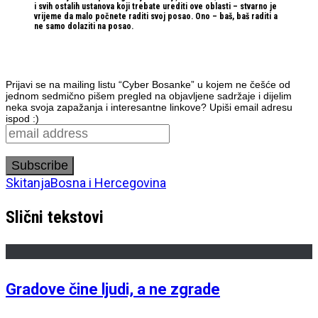
i svih ostalih ustanova koji trebate urediti ove oblasti – stvarno je
vrijeme da malo počnete raditi svoj posao. Ono – baš, baš raditi a
ne samo dolaziti na posao.
Prijavi se na mailing listu “Cyber Bosanke” u kojem ne češće od
jednom sedmično pišem pregled na objavljene sadržaje i dijelim
neka svoja zapažanja i interesantne linkove? Upiši email adresu
ispod :)
Skitanja
Bosna i Hercegovina
Slični tekstovi
Gradove čine ljudi, a ne zgrade