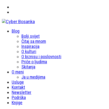
Primary
Blog
Cyber Bosanka
Menu
Bolji svijet
Čitaj sa mnom
Inspiracija
O kulturi
O biznisu i poslovnosti
Priče o ljudima
Skitanja
O meni
Ja u medijima
Usluge
Kontakt
Newsletter
Podrška
Knjige