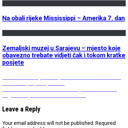
Na obali rijeke Mississippi – Amerika 7. dan
Zemaljski muzej u Sarajevu – mjesto koje
obavezno trebate vidjeti čak i tokom kratke
posjete
Post
Previous
Previous
Čišćenje wc šolje od kamenca – limun čisti
post:
savršeno i potpuno je zdrav
navigation
Next
Next
Kako sebi stvoriti dodatno vrijeme odnosno –
post:
čega sam spremna da se odreknem?
Leave a Reply
Your email address will not be published.
Required