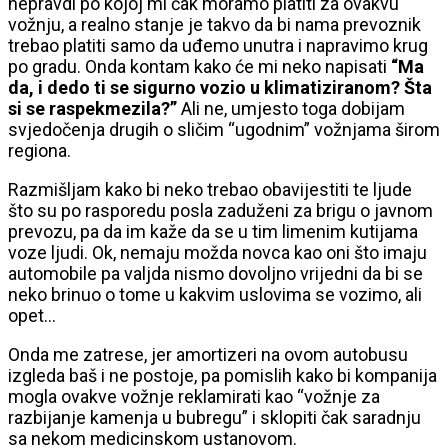
nepravdi po kojoj mi čak moramo platiti za ovakvu
vožnju, a realno stanje je takvo da bi nama prevoznik
trebao platiti samo da uđemo unutra i napravimo krug
po gradu. Onda kontam kako će mi neko napisati
“Ma
da, i dedo ti se sigurno vozio u klimatiziranom? Šta
si se raspekmezila?”
Ali ne, umjesto toga dobijam
svjedočenja drugih o sličim “ugodnim” vožnjama širom
regiona.
Razmišljam kako bi neko trebao obavijestiti te ljude
što su po rasporedu posla zaduženi za brigu o javnom
prevozu, pa da im kaže da se u tim limenim kutijama
voze ljudi. Ok, nemaju možda novca kao oni što imaju
automobile pa valjda nismo dovoljno vrijedni da bi se
neko brinuo o tome u kakvim uslovima se vozimo, ali
opet…
Onda me zatrese, jer amortizeri na ovom autobusu
izgleda baš i ne postoje, pa pomislih kako bi kompanija
mogla ovakve vožnje reklamirati kao “vožnje za
razbijanje kamenja u bubregu” i sklopiti čak saradnju
sa nekom medicinskom ustanovom.