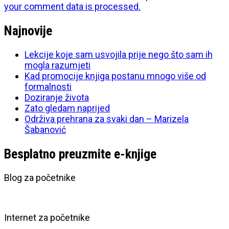
your comment data is processed.
Najnovije
Lekcije koje sam usvojila prije nego što sam ih
mogla razumjeti
Kad promocije knjiga postanu mnogo više od
formalnosti
Doziranje života
Zato gledam naprijed
Održiva prehrana za svaki dan – Marizela
Šabanović
Besplatno preuzmite e-knjige
Blog za početnike
Internet za početnike