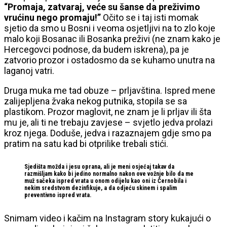
“Promaja, zatvaraj, veće su šanse da preživimo
vrućinu nego promaju!”
Očito se i taj isti momak
sjetio da smo u Bosni i veoma osjetljivi na to zlo koje
malo koji Bosanac ili Bosanka preživi (ne znam kako je
Hercegovci podnose, da budem iskrena), pa je
zatvorio prozor i ostadosmo da se kuhamo unutra na
laganoj vatri.
Druga muka me tad obuze – prljavština. Ispred mene
zalijepljena žvaka nekog putnika, stopila se sa
plastikom. Prozor maglovit, ne znam je li prljav ili šta
mu je, ali ti ne trebaju zavjese – svjetlo jedva prolazi
kroz njega. Doduše, jedva i razaznajem gdje smo pa
pratim na satu kad bi otprilike trebali stići.
Sjedišta možda i jesu oprana, ali je meni osjećaj takav da
razmišljam kako bi jedino normalno nakon ove vožnje bilo da me
muž sačeka ispred vrata u onom odijelu kao oni iz Černobila i
nekim sredstvom dezinfikuje, a da odjeću skinem i spalim
preventivno ispred vrata.
Snimam video i kačim na Instagram story kukajući o