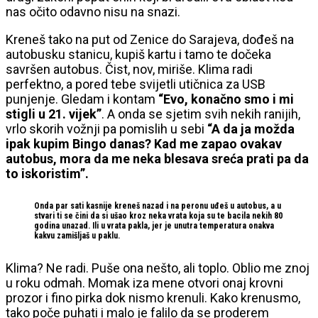
nas očito odavno nisu na snazi.
Kreneš tako na put od Zenice do Sarajeva, dođeš na
autobusku stanicu, kupiš kartu i tamo te dočeka
savršen autobus. Čist, nov, miriše. Klima radi
perfektno, a pored tebe svijetli utičnica za USB
punjenje. Gledam i kontam
“Evo, konačno smo i mi
stigli u 21. vijek”
. A onda se sjetim svih nekih ranijih,
vrlo skorih vožnji pa pomislih u sebi
“A da ja možda
ipak kupim Bingo danas? Kad me zapao ovakav
autobus, mora da me neka blesava sreća prati pa da
to iskoristim”.
Onda par sati kasnije kreneš nazad i na peronu uđeš u autobus, a u
stvari ti se čini da si ušao kroz neka vrata koja su te bacila nekih 80
godina unazad. Ili u vrata pakla, jer je unutra temperatura onakva
kakvu zamišljaš u paklu.
Klima? Ne radi. Puše ona nešto, ali toplo. Oblio me znoj
u roku odmah. Momak iza mene otvori onaj krovni
prozor i fino pirka dok nismo krenuli. Kako krenusmo,
tako poče puhati i malo je falilo da se proderem