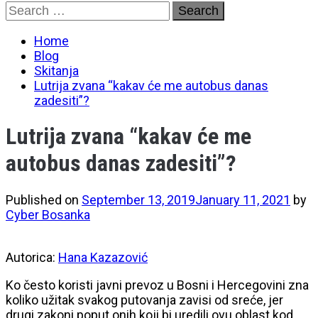
Skip
Search
to
for:
content
Home
Blog
Skitanja
Lutrija zvana “kakav će me autobus danas
zadesiti”?
Lutrija zvana “kakav će me
autobus danas zadesiti”?
Published on
September 13, 2019
January 11, 2021
by
Cyber Bosanka
Autorica:
Hana Kazazović
Ko često koristi javni prevoz u Bosni i Hercegovini zna
koliko užitak svakog putovanja zavisi od sreće, jer
drugi zakoni poput onih koji bi uredili ovu oblast kod