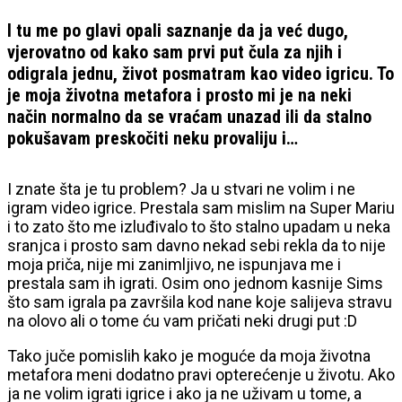
I tu me po glavi opali saznanje da ja već dugo,
vjerovatno od kako sam prvi put čula za njih i
odigrala jednu, život posmatram kao video igricu. To
je moja životna metafora i prosto mi je na neki
način normalno da se vraćam unazad ili da stalno
pokušavam preskočiti neku provaliju i…
I znate šta je tu problem? Ja u stvari ne volim i ne
igram video igrice. Prestala sam mislim na Super Mariu
i to zato što me izluđivalo to što stalno upadam u neka
sranjca i prosto sam davno nekad sebi rekla da to nije
moja priča, nije mi zanimljivo, ne ispunjava me i
prestala sam ih igrati. Osim ono jednom kasnije Sims
što sam igrala pa završila kod nane koje salijeva stravu
na olovo ali o tome ću vam pričati neki drugi put :D
Tako juče pomislih kako je moguće da moja životna
metafora meni dodatno pravi opterećenje u životu. Ako
ja ne volim igrati igrice i ako ja ne uživam u tome, a