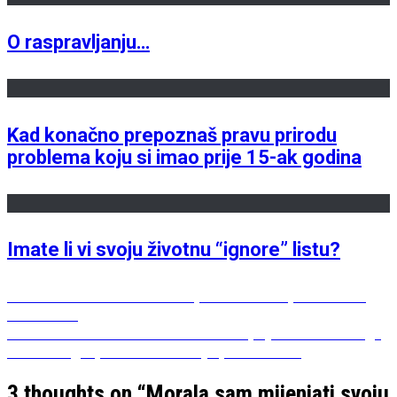
O raspravljanju…
Kad konačno prepoznaš pravu prirodu
problema koju si imao prije 15-ak godina
Imate li vi svoju životnu “ignore” listu?
Post
Previous
Previous
Kako me olovka opomenula da prestanem
post:
biti budala
navigation
Next
Next
OVA Handmade Products – spoj tradicionalnog i
post:
modernog u proizvodima koje prosto voliš
3 thoughts on “
Morala sam mijenjati svoju