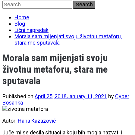
Skip
Search
to
for:
content
Home
Blog
Lični napredak
Morala sam mijenjati svoju životnu metaforu,
stara me sputavala
Morala sam mijenjati svoju
životnu metaforu, stara me
sputavala
Published on
April 25, 2018
January 11, 2021
by
Cyber
Bosanka
Autor:
Hana Kazazović
Juče mi se desila situacija koju bih mogla nazvati i