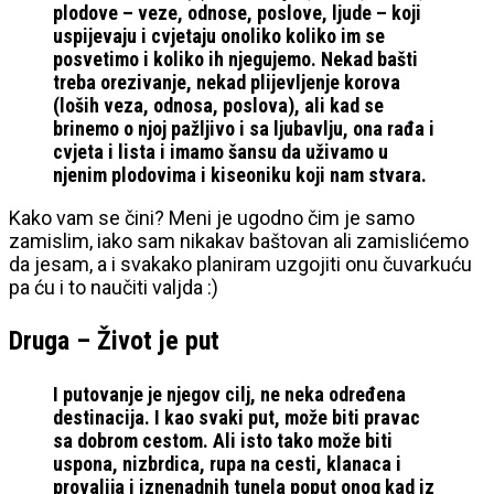
plodove – veze, odnose, poslove, ljude – koji
uspijevaju i cvjetaju onoliko koliko im se
posvetimo i koliko ih njegujemo. Nekad bašti
treba orezivanje, nekad plijevljenje korova
(loših veza, odnosa, poslova), ali kad se
brinemo o njoj pažljivo i sa ljubavlju, ona rađa i
cvjeta i lista i imamo šansu da uživamo u
njenim plodovima i kiseoniku koji nam stvara.
Kako vam se čini? Meni je ugodno čim je samo
zamislim, iako sam nikakav baštovan ali zamislićemo
da jesam, a i svakako planiram uzgojiti onu čuvarkuću
pa ću i to naučiti valjda :)
Druga – Život je put
I putovanje je njegov cilj, ne neka određena
destinacija. I kao svaki put, može biti pravac
sa dobrom cestom. Ali isto tako može biti
uspona, nizbrdica, rupa na cesti, klanaca i
provalija i iznenadnih tunela poput onog kad iz