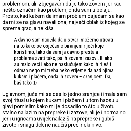
problemom, ali izbjegavam da je tako zovem jer kad
nešto označim kao problem, onda sam u belaju.
Prosto, kad kažem da imam problem osjećam se kao
da mi se na glavu navali onaj najveći oblak iz kojeg se
sprema grad, a ne kiša.
A davno sam naučila da u stvari možemo uticati
na to kako se osjećamo biranjem riječi koje
koristimo, tako da sam ja davno prestala
probleme zvati tako, pa ih zovem izazovi. Ili ako
su malo veći i ako ne naslućujem kako ih riješiti
odmah nego mi treba neko vrijeme da nad njima
kukam i plačem, onda ih zovem – sranjcem. Da,
baš tako :D
Uglavnom, juče mi se desilo jedno sranjce i imala sam
svoj ritual u kojem kukam i plačem i u tom haosu u
glavi pomislim kako mi je dosadilo to što u životu
stalno nailazim na prepreke i izazove, ali je i normalno
jer i u igricama uvijek nailaziš na prepreke i gubiš
živote i snagu dok ne naučiš preći neki nivo.