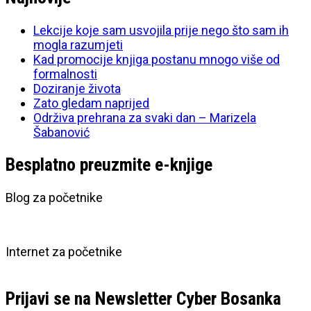
Lekcije koje sam usvojila prije nego što sam ih
mogla razumjeti
Kad promocije knjiga postanu mnogo više od
formalnosti
Doziranje života
Zato gledam naprijed
Održiva prehrana za svaki dan – Marizela
Šabanović
Besplatno preuzmite e-knjige
Blog za početnike
Internet za početnike
Prijavi se na Newsletter Cyber Bosanka