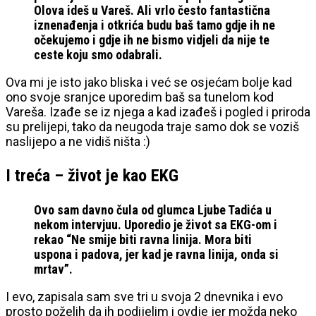
Olova ideš u Vareš. Ali vrlo često fantastična
iznenađenja i otkrića budu baš tamo gdje ih ne
očekujemo i gdje ih ne bismo vidjeli da nije te
ceste koju smo odabrali.
Ova mi je isto jako bliska i već se osjećam bolje kad
ono svoje sranjce uporedim baš sa tunelom kod
Vareša. Izađe se iz njega a kad izađeš i pogled i priroda
su prelijepi, tako da neugoda traje samo dok se voziš
naslijepo a ne vidiš ništa :)
I treća – život je kao EKG
Ovo sam davno čula od glumca Ljube Tadića u
nekom intervjuu. Uporedio je život sa EKG-om i
rekao “Ne smije biti ravna linija. Mora biti
uspona i padova, jer kad je ravna linija, onda si
mrtav”.
I evo, zapisala sam sve tri u svoja 2 dnevnika i evo
prosto poželih da ih podijelim i ovdje jer možda neko