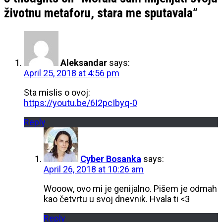
životnu metaforu, stara me sputavala
”
Aleksandar
says:
April 25, 2018 at 4:56 pm
Sta mislis o ovoj:
https://youtu.be/6I2pcIbyq-0
Reply
Cyber Bosanka
says:
April 26, 2018 at 10:26 am
Wooow, ovo mi je genijalno. Pišem je odmah
kao četvrtu u svoj dnevnik. Hvala ti <3
Reply