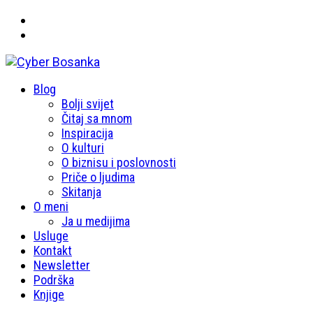
Primary
Blog
Cyber Bosanka
Menu
Bolji svijet
Čitaj sa mnom
Inspiracija
O kulturi
O biznisu i poslovnosti
Priče o ljudima
Skitanja
O meni
Ja u medijima
Usluge
Kontakt
Newsletter
Podrška
Knjige