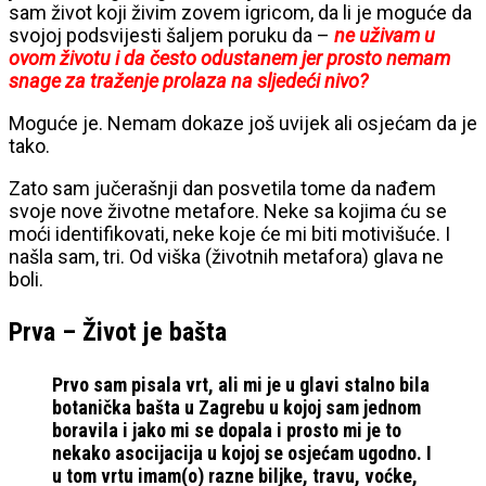
sam život koji živim zovem igricom, da li je moguće da
svojoj podsvijesti šaljem poruku da –
ne uživam u
ovom životu i da često odustanem jer prosto nemam
snage za traženje prolaza na sljedeći nivo?
Moguće je. Nemam dokaze još uvijek ali osjećam da je
tako.
Zato sam jučerašnji dan posvetila tome da nađem
svoje nove životne metafore. Neke sa kojima ću se
moći identifikovati, neke koje će mi biti motivišuće. I
našla sam, tri. Od viška (životnih metafora) glava ne
boli.
Prva – Život je bašta
Prvo sam pisala vrt, ali mi je u glavi stalno bila
botanička bašta u Zagrebu u kojoj sam jednom
boravila i jako mi se dopala i prosto mi je to
nekako asocijacija u kojoj se osjećam ugodno. I
u tom vrtu imam(o) razne biljke, travu, voćke,