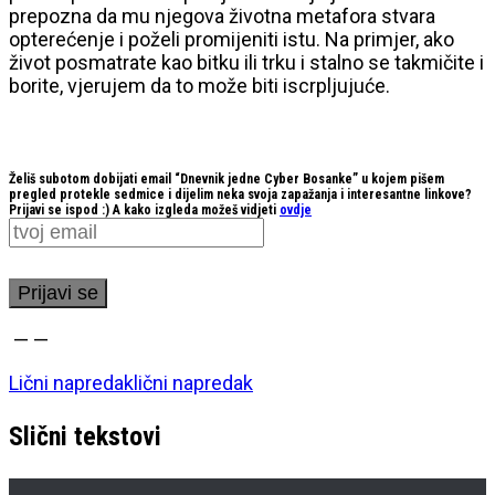
prepozna da mu njegova životna metafora stvara
opterećenje i poželi promijeniti istu. Na primjer, ako
život posmatrate kao bitku ili trku i stalno se takmičite i
borite, vjerujem da to može biti iscrpljujuće.
Želiš subotom dobijati email “Dnevnik jedne Cyber Bosanke” u kojem pišem
pregled protekle sedmice i dijelim neka svoja zapažanja i interesantne linkove?
Prijavi se ispod :) A kako izgleda možeš vidjeti
ovdje
—
—
Lični napredak
lični napredak
Slični tekstovi