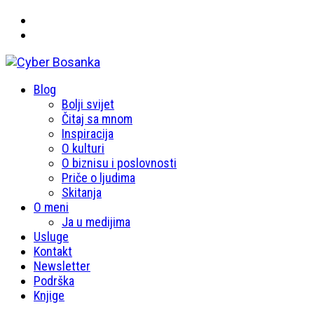
Primary
Blog
Cyber Bosanka
Menu
Bolji svijet
Čitaj sa mnom
Inspiracija
O kulturi
O biznisu i poslovnosti
Priče o ljudima
Skitanja
O meni
Ja u medijima
Usluge
Kontakt
Newsletter
Podrška
Knjige