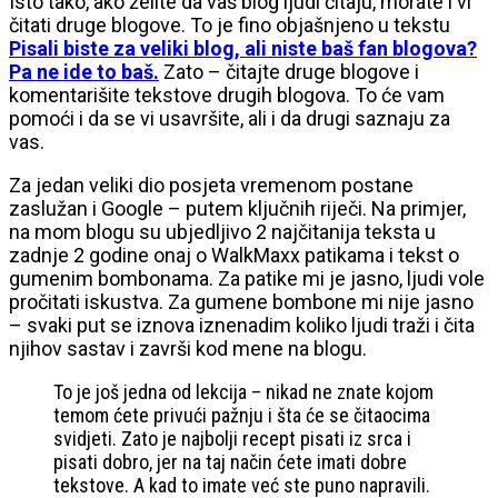
Isto tako, ako želite da vaš blog ljudi čitaju, morate i vi
čitati druge blogove. To je fino objašnjeno u tekstu
Pisali biste za veliki blog, ali niste baš fan blogova?
Pa ne ide to baš.
Zato – čitajte druge blogove i
komentarišite tekstove drugih blogova. To će vam
pomoći i da se vi usavršite, ali i da drugi saznaju za
vas.
Za jedan veliki dio posjeta vremenom postane
zaslužan i Google – putem ključnih riječi. Na primjer,
na mom blogu su ubjedljivo 2 najčitanija teksta u
zadnje 2 godine onaj o WalkMaxx patikama i tekst o
gumenim bombonama. Za patike mi je jasno, ljudi vole
pročitati iskustva. Za gumene bombone mi nije jasno
– svaki put se iznova iznenadim koliko ljudi traži i čita
njihov sastav i završi kod mene na blogu.
To je još jedna od lekcija – nikad ne znate kojom
temom ćete privući pažnju i šta će se čitaocima
svidjeti. Zato je najbolji recept pisati iz srca i
pisati dobro, jer na taj način ćete imati dobre
tekstove. A kad to imate već ste puno napravili.