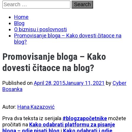
Skip
Search
to
for:
content
Home
Blog
O biznisu i poslovnosti
Promovisanje bloga – Kako dovesti čitaoce na
blog?
Promovisanje bloga – Kako
dovesti čitaoce na blog?
Published on
April 28, 2015
January 11, 2021
by
Cyber
Bosanka
Autor:
Hana Kazazović
Prva dva teksta iz serijala
#blogzapočetnike
možete
pročitati na
Kako odabrati platformu za pisanje
bloga – gdje pisati blog
i
Kako odabrati i gdje