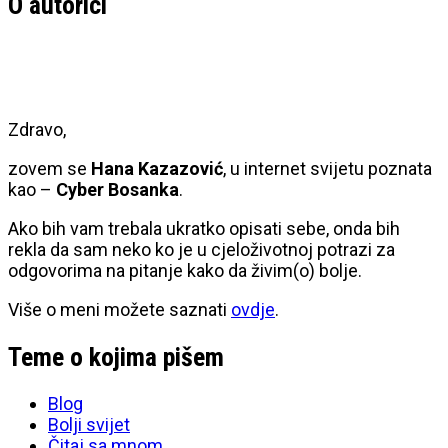
O autorici
Zdravo,
zovem se
Hana Kazazović
, u internet svijetu poznata
kao –
Cyber Bosanka
.
Ako bih vam trebala ukratko opisati sebe, onda bih
rekla da sam neko ko je u cjeloživotnoj potrazi za
odgovorima na pitanje kako da živim(o) bolje.
Više o meni možete saznati
ovdje
.
Teme o kojima pišem
Blog
Bolji svijet
Čitaj sa mnom