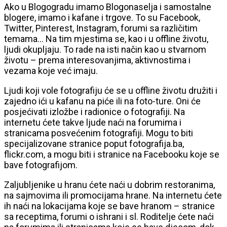
Ako u Blogogradu imamo Blogonaselja i samostalne
blogere, imamo i kafane i trgove. To su Facebook,
Twitter, Pinterest, Instagram, forumi sa različitim
temama… Na tim mjestima se, kao i u offline životu,
ljudi okupljaju. To rade na isti način kao u stvarnom
životu – prema interesovanjima, aktivnostima i
vezama koje već imaju.
Ljudi koji vole fotografiju će se u offline životu družiti i
zajedno ići u kafanu na piće ili na foto-ture. Oni će
posjećivati izložbe i radionice o fotografiji. Na
internetu ćete takve ljude naći na forumima i
stranicama posvećenim fotografiji. Mogu to biti
specijalizovane stranice poput fotografija.ba,
flickr.com, a mogu biti i stranice na Facebooku koje se
bave fotografijom.
Zaljubljenike u hranu ćete naći u dobrim restoranima,
na sajmovima ili promocijama hrane. Na internetu ćete
ih naći na lokacijama koje se bave hranom – stranice
sa receptima, forumi o ishrani i sl. Roditelje ćete naći