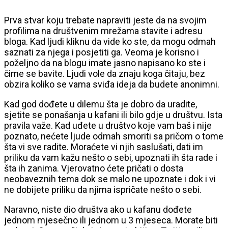
Prva stvar koju trebate napraviti jeste da na svojim
profilima na društvenim mrežama stavite i adresu
bloga. Kad ljudi kliknu da vide ko ste, da mogu odmah
saznati za njega i posjetiti ga. Veoma je korisno i
poželjno da na blogu imate jasno napisano ko ste i
čime se bavite. Ljudi vole da znaju koga čitaju, bez
obzira koliko se vama sviđa ideja da budete anonimni.
Kad god dođete u dilemu šta je dobro da uradite,
sjetite se ponašanja u kafani ili bilo gdje u društvu. Ista
pravila važe. Kad uđete u društvo koje vam baš i nije
poznato, nećete ljude odmah smoriti sa pričom o tome
šta vi sve radite. Moraćete vi njih saslušati, dati im
priliku da vam kažu nešto o sebi, upoznati ih šta rade i
šta ih zanima. Vjerovatno ćete pričati o dosta
neobaveznih tema dok se malo ne upoznate i dok i vi
ne dobijete priliku da njima ispričate nešto o sebi.
Naravno, niste dio društva ako u kafanu dođete
jednom mjesečno ili jednom u 3 mjeseca. Morate biti