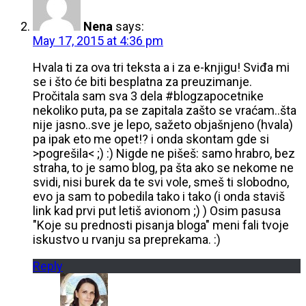
Nena
says:
May 17, 2015 at 4:36 pm
Hvala ti za ova tri teksta a i za e-knjigu! Sviđa mi
se i što će biti besplatna za preuzimanje.
Pročitala sam sva 3 dela #blogzapocetnike
nekoliko puta, pa se zapitala zašto se vraćam..šta
nije jasno..sve je lepo, sažeto objašnjeno (hvala)
pa ipak eto me opet!? i onda skontam gde si
>pogrešila< ;) :) Nigde ne pišeš: samo hrabro, bez
straha, to je samo blog, pa šta ako se nekome ne
svidi, nisi burek da te svi vole, smeš ti slobodno,
evo ja sam to pobedila tako i tako (i onda staviš
link kad prvi put letiš avionom ;) ) Osim pasusa
"Koje su prednosti pisanja bloga" meni fali tvoje
iskustvo u rvanju sa preprekama. :)
Reply