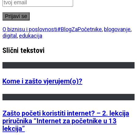
O biznisu i poslovnosti
#BlogZaPočetnike
,
blogovanje
,
digital
,
edukacija
Slični tekstovi
Kome i zašto vjerujem(o)?
Zašto početi koristiti internet? – 2. lekcija
priručnika “Internet za početnike u 13
lekcija”