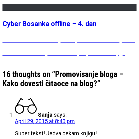
Cyber Bosanka offline – 4. dan
Post
Previous
Previous
Imate li vi svoj izvor pozitive ili ritual koji vam
post:
pomaže da popravite raspoloženje?
navigation
Next
Next
“Kuća sećanja i zaborava”, Filip David – knjiga
post:
kojoj ćete se vraćati
16 thoughts on “
Promovisanje bloga –
Kako dovesti čitaoce na blog?
”
Sanja
says:
April 29, 2015 at 8:40 pm
Super tekst! Jedva cekam knjigu!