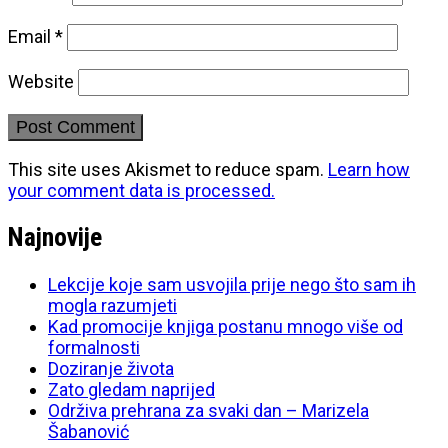
Email
*
Website
This site uses Akismet to reduce spam.
Learn how
your comment data is processed.
Najnovije
Lekcije koje sam usvojila prije nego što sam ih
mogla razumjeti
Kad promocije knjiga postanu mnogo više od
formalnosti
Doziranje života
Zato gledam naprijed
Održiva prehrana za svaki dan – Marizela
Šabanović