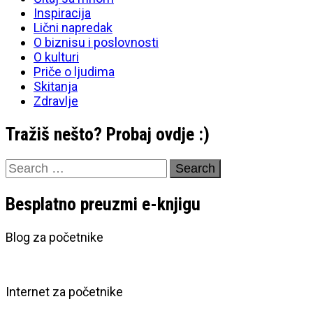
Inspiracija
Lični napredak
O biznisu i poslovnosti
O kulturi
Priče o ljudima
Skitanja
Zdravlje
Tražiš nešto? Probaj ovdje :)
Search
for:
Besplatno preuzmi e-knjigu
Blog za početnike
Internet za početnike