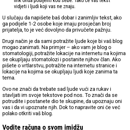
link onda podijeliti kod sebe. Tako će vaš tekst
vidjeti i ljudi koji vas ne znaju.
U slučaju da napišete baš dobar i zanimljiv tekst, ako
ga podijele 1-2 osobe koje imaju prosječan broj
prijatelja, to je već dovoljno da privučete pažnju.
Drugi način je da sami potražite ljude koje bi vaš blog
mogao zanimati. Na primjer – ako vam je blog o
stomatologiji, potražite lokacije na internetu na kojima
se okupljaju stomatolozi i postanite njihov član. Ako
pišete o vrtlarstvu, potražite na internetu stranice i
lokacije na kojima se okupljaju ljudi koje zanima ta
tema.
Ovo ne znači da trebate sad ljude vući za rukav i
stavljati im svoje tekstove pod nos. To znači da se
potrudite i postanete dio te skupine, da upoznaju oni
vas i da vi upoznate njih. Dok to napravite oni će već
polako otkriti vaš blog.
Vodite računa o svom imidžu