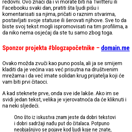
redovni. Ovo znači da i vi morate biti na Twitteru ili
Facebooku svaki dan, pratiti šta ljudi pišu i
komentarisati sa njima, pričati o raznim stvarima,
postavljati svoje statuse ili šerovati njihove. Sve to da
biste svoj tekst mogli ispromovisati na tim profilima, a
da niko nema osjećaj da ste tu samo zbog toga.
Sponzor projekta #blogzapočetnike –
domain.me
Ovako možda zvuči kao puno posla, ali ja se smijem
kladiti da je većina vas već prisutna na društvenim
mrežama i da već imate solidan krug prijatelja koji će
vam biti prvi čitaoci.
A kad steknete prve, onda sve ide lakše. Ako im se
svidi jedan tekst, velika je vjerovatnoća da će kliknuti i
na neki sljedeći.
Ono što iz iskustva znam jeste da dobri tekstovi
i dobri sadržaji nađu put do čitalaca. Potpuno
neobjašnjivo se pojave kod ljudi koje ne znate,