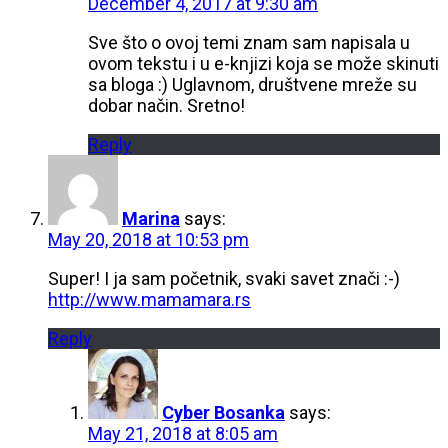
December 4, 2017 at 9:30 am
Sve što o ovoj temi znam sam napisala u
ovom tekstu i u e-knjizi koja se može skinuti
sa bloga :) Uglavnom, društvene mreže su
dobar način. Sretno!
Reply
Marina
says:
May 20, 2018 at 10:53 pm
Super! I ja sam početnik, svaki savet znači :-)
http://www.mamamara.rs
Reply
Cyber Bosanka
says:
May 21, 2018 at 8:05 am