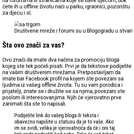
na forumima ili stranicama koje se bave djecom, dok
ćete ih u offline životu naći u parku, igraonici, pozorištu
za djecu i sl.
Društvene mreže i forumi su u Blogogradu u stvari –
Šta ovo znači za vas?
Ovo znači da imate dva načina za promociju bloga
kojeg ste tek počeli pisati. Prvi je da tekstove podijelite
na vašim društvenim mrežama. Pretpostavljam da
imate bar Facebook profil na kojem ste povezani sa
ljudima iz vašeg offline života. Tu su vam porodica i
prijatelji, znate se i družite se sa njima, povezani ste
poslom ili interesovanjima. Njih će vjerovatno prve
zanimati šta ste to napisali.
Podijelite link do vašeg bloga ili teksta i
obavezno napišite u statusu da je to vaše. Ako
im se svidi, velika je vjerovatnoća da će i oni taj