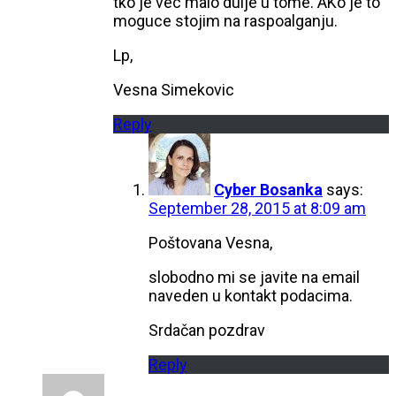
tko je vec malo dulje u tome. AKo je to
moguce stojim na raspoalganju.
Lp,
Vesna Simekovic
Reply
Cyber Bosanka
says:
September 28, 2015 at 8:09 am
Poštovana Vesna,
slobodno mi se javite na email
naveden u kontakt podacima.
Srdačan pozdrav
Reply