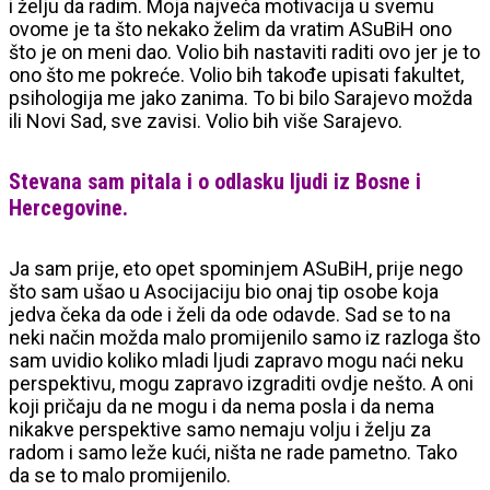
i želju da radim. Moja najveća motivacija u svemu
ovome je ta što nekako želim da vratim ASuBiH ono
što je on meni dao. Volio bih nastaviti raditi ovo jer je to
ono što me pokreće. Volio bih takođe upisati fakultet,
psihologija me jako zanima. To bi bilo Sarajevo možda
ili Novi Sad, sve zavisi. Volio bih više Sarajevo.
Stevana sam pitala i o odlasku ljudi iz Bosne i
Hercegovine.
Ja sam prije, eto opet spominjem ASuBiH, prije nego
što sam ušao u Asocijaciju bio onaj tip osobe koja
jedva čeka da ode i želi da ode odavde. Sad se to na
neki način možda malo promijenilo samo iz razloga što
sam uvidio koliko mladi ljudi zapravo mogu naći neku
perspektivu, mogu zapravo izgraditi ovdje nešto. A oni
koji pričaju da ne mogu i da nema posla i da nema
nikakve perspektive samo nemaju volju i želju za
radom i samo leže kući, ništa ne rade pametno. Tako
da se to malo promijenilo.