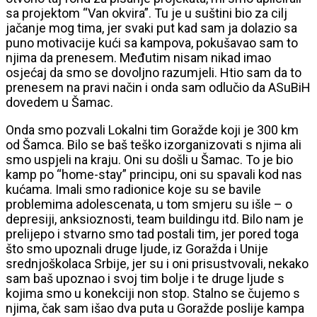
sa projektom “Van okvira”. Tu je u suštini bio za cilj
jačanje mog tima, jer svaki put kad sam ja dolazio sa
puno motivacije kući sa kampova, pokušavao sam to
njima da prenesem. Međutim nisam nikad imao
osjećaj da smo se dovoljno razumjeli. Htio sam da to
prenesem na pravi način i onda sam odlučio da ASuBiH
dovedem u Šamac.
Onda smo pozvali Lokalni tim Goražde koji je 300 km
od Šamca. Bilo se baš teško izorganizovati s njima ali
smo uspjeli na kraju. Oni su došli u Šamac. To je bio
kamp po “home-stay” principu, oni su spavali kod nas
kućama. Imali smo radionice koje su se bavile
problemima adolescenata, u tom smjeru su išle – o
depresiji, anksioznosti, team buildingu itd. Bilo nam je
prelijepo i stvarno smo tad postali tim, jer pored toga
što smo upoznali druge ljude, iz Goražda i Unije
srednjoškolaca Srbije, jer su i oni prisustvovali, nekako
sam baš upoznao i svoj tim bolje i te druge ljude s
kojima smo u konekciji non stop. Stalno se čujemo s
njima, čak sam išao dva puta u Goražde poslije kampa