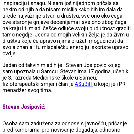
inspiraciju i snagu. Nisam još nijednom pričala sa
nekim od njih a da nisam mislila kako bih im dala da
urede najvažnije stvari u društvu, sve ono oko čega
ove staronje gnjave decenijama i sve ono zbog čega
na kraju i ti mladi češće odluče svoju budućnost graditi
tamo negdje. Jedna od mojih velikih želja je da živm u
društvu koje će upravo njima pružati mogućnost da
svoja znanja i tu mladalačku energiju iskoriste upravo
ovdje.
Jedan od takvih mladih je i Stevan Josipović kojeg
sam upoznala u Šamcu. Stevan ima 17 godina, učenik
je 3. razreda Medicinske škole u Šamcu,
fizioterapeutski smjer i član je
ASuBiH
u kojoj je i PR
menadžer svog tima.
Stevan Josipović:
Osoba sam zadužena za odnose s javnošću, pričanje
pred kamerama, promovisanje događaja, odnosno