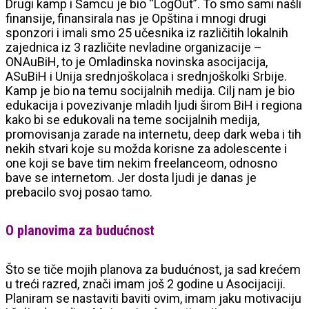
Drugi kamp i Šamcu je bio “LogOut”. To smo sami našli
finansije, finansirala nas je Opština i mnogi drugi
sponzori i imali smo 25 učesnika iz različitih lokalnih
zajednica iz 3 različite nevladine organizacije –
ONAuBiH, to je Omladinska novinska asocijacija,
ASuBiH i Unija srednjoškolaca i srednjoškolki Srbije.
Kamp je bio na temu socijalnih medija. Cilj nam je bio
edukacija i povezivanje mladih ljudi širom BiH i regiona
kako bi se edukovali na teme socijalnih medija,
promovisanja zarade na internetu, deep dark weba i tih
nekih stvari koje su možda korisne za adolescente i
one koji se bave tim nekim freelanceom, odnosno
bave se internetom. Jer dosta ljudi je danas je
prebacilo svoj posao tamo.
O planovima za budućnost
Što se tiče mojih planova za budućnost, ja sad krećem
u treći razred, znači imam još 2 godine u Asocijaciji.
Planiram se nastaviti baviti ovim, imam jaku motivaciju