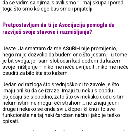
da se vidim sa njima, slavili smo 1. maj skupa i pored
toga što smo kolege baš smo i prijatelji.
Pretpostavljam da ti je Asocijacija pomogla da
razviješ svoje stavove i razmišljanja?
Jeste. Ja smatram da me ASuBiH nije promijenio,
nego mi je dozvolio da budem ono što jesam. I u tome
je bit svega, jer sam slobodan kad dođem da kažem
svoje mišljenje – niko me neće uvrijediti, niko me neće
osuditi za bilo šta što kažem.
Jedan od razloga što srednjoškolci to zavole je što
imaju priliku da se izraze. Imaju tu neku slobodu i
osjećaju se slobodno, zato što svi nekako dođu s tim
nekim istim ne mogu reći strahom… ne znaju jedni
druge i nekako se onda svi uklope i kliknu i to sve
funkcioniše na taj neki čaroban način i jako je teško
opisati.