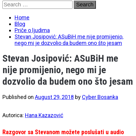
Skip
Search
to
for:
content
Home
Blog
Priče o ljudima
Stevan Josipović: ASuBiH me nije promijenio,
nego mi je dozvolio da budem ono što jesam
Stevan Josipović: ASuBiH me
nije promijenio, nego mi je
dozvolio da budem ono što jesam
Published on
August 29, 2018
by
Cyber Bosanka
Autorica:
Hana Kazazović
Razgovor sa Stevanom možete poslušati u audio