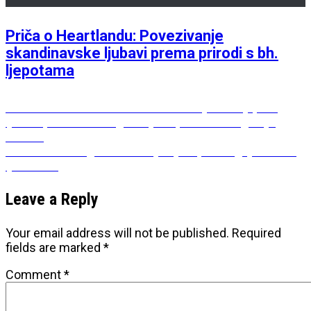
Priča o Heartlandu: Povezivanje
skandinavske ljubavi prema prirodi s bh.
ljepotama
Post
Previous
Previous
Nikša Nezirović – hobi mu je istorija, a iz
post:
ljubavi prema svom gradu je napisao monografiju
navigation
Šamca
Next
Next
Šamac – gradić na dvije rijeke, tamo gdje Bosna
post:
ljubi Savu
Leave a Reply
Your email address will not be published.
Required
fields are marked
*
Comment
*