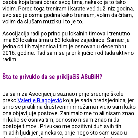
osoba koja brani obraz svog tima, nekako ja to tako
vidim. Pored toga treniram i karate već duži niz godina,
evo sad je osma godina kako treniram, volim da čitam,
volim da slušam muziku i to je to.
Asocijacija radi po principu lokalnih timova i trenutno
ima 63 lokalna tima u 63 lokalne zajednice. Šamac je
jedna od tih zajednica i tim je osnovan u decembru
2016. godine. Tad sam se ja priključio i od tada aktivno
radim.
Šta te privuklo da se priključiš ASuBiH?
Ja sam za Asocijaciju saznao i prije srednje škole
preko
Valerije Blagojević
koja je sada predsjednica, jer
smo se pratili na društvenim mrežama i vidio sam kako
ona objavljuje postove. Zanimalo me to ali nisam znao
ni kako se osniva tim, odnosno nisam znao ni da
postoje timovi. Privukao me pozitivni duh svih tih
mladih ljudi jer ja nekako, prije nego što sam ušao u