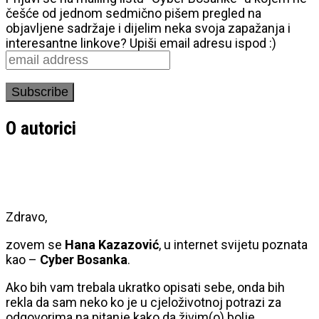
češće od jednom sedmično pišem pregled na
objavljene sadržaje i dijelim neka svoja zapažanja i
interesantne linkove? Upiši email adresu ispod :)
O autorici
Zdravo,
zovem se
Hana Kazazović
, u internet svijetu poznata
kao –
Cyber Bosanka
.
Ako bih vam trebala ukratko opisati sebe, onda bih
rekla da sam neko ko je u cjeloživotnoj potrazi za
odgovorima na pitanje kako da živim(o) bolje.