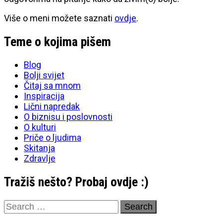
Više o meni možete saznati
ovdje
.
Teme o kojima pišem
Blog
Bolji svijet
Čitaj sa mnom
Inspiracija
Lični napredak
O biznisu i poslovnosti
O kulturi
Priče o ljudima
Skitanja
Zdravlje
Tražiš nešto? Probaj ovdje :)
Search
for: