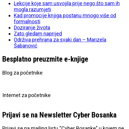
Lekcije koje sam usvojila prije nego što sam ih
mogla razumjeti
Kad promocije knjiga postanu mnogo više od
formalnosti
Doziranje života
Zato gledam naprijed
Održiva prehrana za svaki dan – Marizela
Šabanović
Besplatno preuzmite e-knjige
Blog za početnike
Internet za početnike
Prijavi se na Newsletter Cyber Bosanka
Prijavi se na mailing listu “Cyber Bosanke” u kojem ne