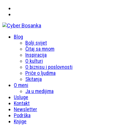
Primary
Blog
Cyber Bosanka
Menu
Bolji svijet
Čitaj sa mnom
Inspiracija
O kulturi
O biznisu i poslovnosti
Priče o ljudima
Skitanja
O meni
Ja u medijima
Usluge
Kontakt
Newsletter
Podrška
Knjige