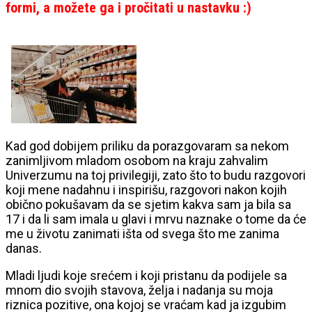
formi, a možete ga i pročitati u nastavku :)
Kad god dobijem priliku da porazgovaram sa nekom
zanimljivom mladom osobom na kraju zahvalim
Univerzumu na toj privilegiji, zato što to budu razgovori
koji mene nadahnu i inspirišu, razgovori nakon kojih
obično pokušavam da se sjetim kakva sam ja bila sa
17 i da li sam imala u glavi i mrvu naznake o tome da će
me u životu zanimati išta od svega što me zanima
danas.
Mladi ljudi koje srećem i koji pristanu da podijele sa
mnom dio svojih stavova, želja i nadanja su moja
riznica pozitive, ona kojoj se vraćam kad ja izgubim