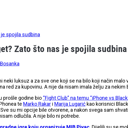
je spojila sudbina
et? Zato što nas je spojila sudbina
 Bosanka
 ni neki luksuz a za sve one koji se na bilo koji način ma
o na red za kupovinu. A nije da nisam imala želju za neki
lu prošle godine bio
“Fight Club” na temu “iPhone vs Black
iPhonea te
Marko Rakar
i
Marija Lugarić
kao korisnici Blac
. Sve su mi opcije bile otvorene, a nakon svega sam shvati
isam odlučila. A nije bilo ni potrebe.
gradne igre koju organizuje MIB Pivac
. Dijelili su se m