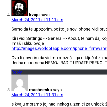
kvaju
says:
March 24, 2011 at 11:11 am
Samo da te upozorim, pošto je nov iphone, vidi prvo
Idi i vidi Settings -> General -> About, te nam daj K
Imaš i sliku ovdje
http://images.worldofapple.com/iphone_firmware1
Ovo ti govorim da vidimo možeš li ga otključat za 
Jedna napomena NEMOJ RADIT UPDATE PREKO ITUNES
Reply
masheenka
says:
March 24, 2011 at 11:31 am
e kvaju moramo joj naci nekog u zenici za unlock :