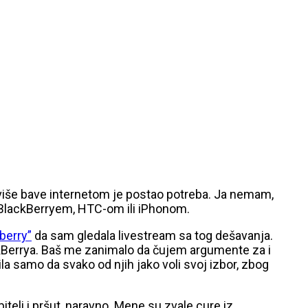
lo više bave internetom je postao potreba. Ja nemam,
m BlackBerryem, HTC-om ili iPhonom.
berry”
da sam gledala livestream sa tog dešavanja.
kBerrya. Baš me zanimalo da čujem argumente za i
la samo da svako od njih jako voli svoj izbor, zbog
obiteli i pršut, naravno. Mene su zvale cure iz