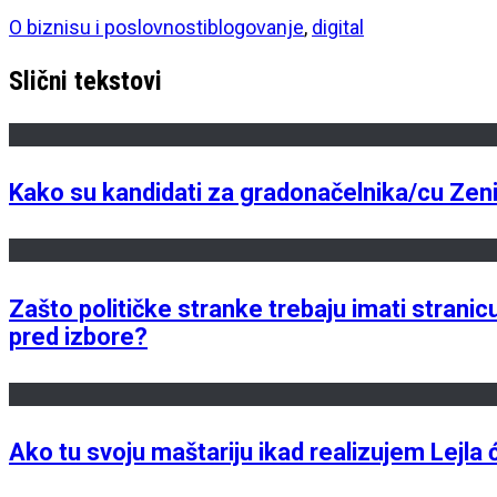
O biznisu i poslovnosti
blogovanje
,
digital
Slični tekstovi
Kako su kandidati za gradonačelnika/cu Zeni
Zašto političke stranke trebaju imati stranicu
pred izbore?
Ako tu svoju maštariju ikad realizujem Lejla 