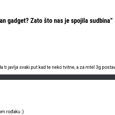
an gadget? Zato što nas je spojila sudbina
”
 ti javlja svaki put kad te neko tvitne, a za mtel 3g posta
om rođaku :)