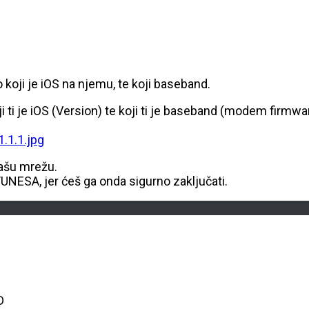
 koji je iOS na njemu, te koji baseband.
oji ti je iOS (Version) te koji ti je baseband (modem firmwa
.1.1.jpg
našu mrežu.
A, jer ćeš ga onda sigurno zaključati.
D