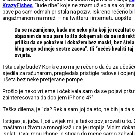
KrazyFishes
, “lude ribe” koje ne znam uživo a sa kojima 
bave pa sam odmah pristala na poziv. Iskreno rečeno bila
angažmanom na mreži – na twitteru i internetu uopšte.
Da se razumijemo, kada me neko pita koji je rezultat o
objasnim da nisu pare to što dobijem ali da se indire
priliku da se pokažem i dokažem bez maski, bez štela 
blog nego od moje sestre zaova”. Ili “nećeš hvaliti taj
svijeta.
I šta dalje bude? Konkretno mi je rečeno da ću za učešće
sjedila za računarom, pregledala pristigle radove i ocje
ušeta bez neke pretjerane pompe.
Prošlo je neko vrijeme i očekivala sam da se pojavi pršu
zainteresovana da dobijem iPhone 4?”
Teška dilema, jel’ da? Rekla sam joj da eto, ne bih ja d
I stigao je, juče. I još uvijek mi je teško povjerovati 
maštam u životu a mnogi kažu da je utopija. Vidim dokaz 
isplati. Ovaj moj iPhone je stigao do mene samo zahvalj