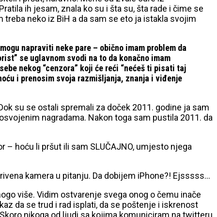
atila ih jesam, znala ko su i šta su, šta rade i čime se
 treba neko iz BiH a da sam se eto ja istakla svojim
oga mogu napraviti neke pare – obično imam problem da
“korist” se uglavnom svodi na to da konačno imam
be nekog “cenzora” koji će reći “nećeš ti pisati taj
 hoću i prenosim svoja razmišljanja, znanja i viđenje
. Dok su se ostali spremali za doček 2011. godine ja sam
duju osvojenim nagradama. Nakon toga sam pustila 2011. da
zbor – hoću li pršut ili sam SLUČAJNO, umjesto njega
 skrivena kamera u pitanju. Da dobijem iPhone?! Ejsssss…
m mnogo više. Vidim ostvarenje svega onog o čemu inače
 da se trud i rad isplati, da se poštenje i iskrenost
 Skoro nikoga od ljudi sa kojima komuniciram na twitteru