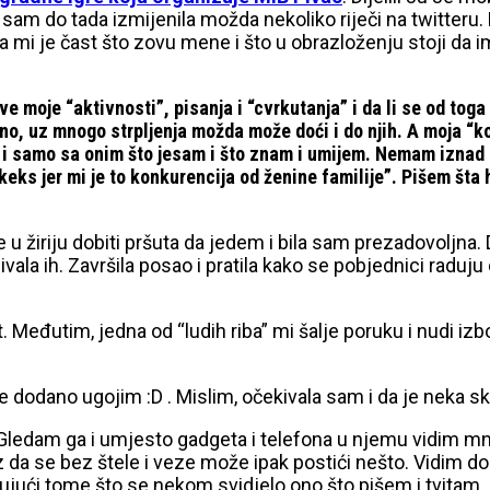
sam do tada izmijenila možda nekoliko riječi na twitteru. Pr
 mi je čast što zovu mene i što u obrazloženju stoji da im
ve moje “aktivnosti”, pisanja i “cvrkutanja” i da li se od t
ktno, uz mnogo strpljenja možda može doći i do njih. A moja 
i samo sa onim što jesam i što znam i umijem. Nemam iznad se
 keks jer mi je to konkurencija od ženine familije”. Pišem šta
 u žiriju dobiti pršuta da jedem i bila sam prezadovoljna
njivala ih. Završila posao i pratila kako se pobjednici ra
t. Međutim, jedna od “ludih riba” mi šalje poruku i nudi i
a se dodano ugojim :D . Mislim, očekivala sam i da je neka
u to. Gledam ga i umjesto gadgeta i telefona u njemu vidi
da se bez štele i veze može ipak postići nešto. Vidim dokaz
ujući tome što se nekom svidjelo ono što pišem i tvitam.