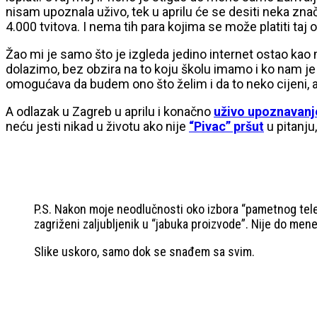
nisam upoznala uživo, tek u aprilu će se desiti neka zna
4.000 tvitova. I nema tih para kojima se može platiti taj o
Žao mi je samo što je izgleda jedino internet ostao kao
dolazimo, bez obzira na to koju školu imamo i ko nam je 
omogućava da budem ono što želim i da to neko cijeni, a
A odlazak u Zagreb u aprilu i konačno
uživo upoznavanj
neću jesti nikad u životu ako nije
“Pivac” pršut
u pitanju
P.S. Nakon moje neodlučnosti oko izbora “pametnog telef
zagriženi zaljubljenik u “jabuka proizvode”. Nije do mene, 
Slike uskoro, samo dok se snađem sa svim.