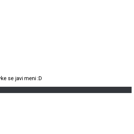
vke se javi meni :D