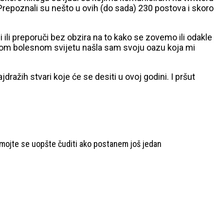
 Prepoznali su nešto u ovih (do sada) 230 postova i skoro
ili preporuči bez obzira na to kako se zovemo ili odakle
U ovom bolesnom svijetu našla sam svoju oazu koja mi
dražih stvari koje će se desiti u ovoj godini. I pršut
emojte se uopšte čuditi ako postanem još jedan