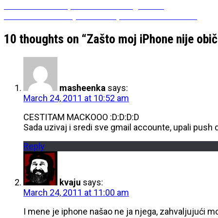
Post
Previous
Previous
Tražim posao – kako ću ga naći?
Next
post:
Next
Nekoliko savjeta za BiH političare na Twitteru
navigation
post:
10 thoughts on “
Zašto moj iPhone nije obič
masheenka
says:
March 24, 2011 at 10:52 am
CESTITAM MACKOOO :D:D:D:D
Sada uzivaj i sredi sve gmail accounte, upali push da
Reply
kvaju
says:
March 24, 2011 at 11:00 am
I mene je iphone našao ne ja njega, zahvaljujući m