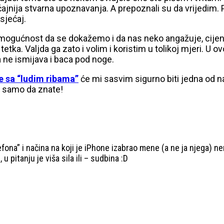
čajnija stvarna upoznavanja. A prepoznali su da vrijedim.
sjećaj.
 mogućnost da se dokažemo i da nas neko angažuje, cijeni 
tetka. Valjda ga zato i volim i koristim u tolikoj mjeri. 
 ne ismijava i baca pod noge.
e sa “ludim ribama”
će mi sasvim sigurno biti jedna od naj
, samo da znate!
ona” i načina na koji je iPhone izabrao mene (a ne ja njega) n
u pitanju je viša sila ili – sudbina :D