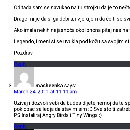
Od tada sam se navukao na tu strojku da je to neš
Drago mi je da si ga dobila, i vjerujem da će ti se svi
Ako imala nekih nejasnoća oko iphona pitaj nas na 
Legendo, i meni si se uvukla pod kožu sa svojim sti
Pozdrav
Reply
masheenka
says:
March 24, 2011 at 11:11 am
Uzivaj i dozvoli sebi da budes dijete,nemoj da t
poklopac sa ledja da stavim sim :D Sve sto ti zatreba
PS Instaliraj Angry Birds i Tiny Wings :)
Reply