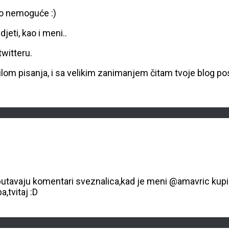
to nemoguće :)
djeti, kao i meni..
twitteru.
lom pisanja, i sa velikim zanimanjem čitam tvoje blog pos
e sputavaju komentari sveznalica,kad je meni @amavric k
,tvitaj :D