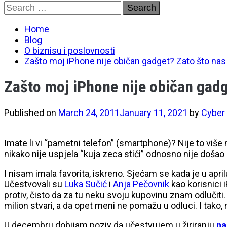
Skip
Search
to
for:
content
Home
Blog
O biznisu i poslovnosti
Zašto moj iPhone nije običan gadget? Zato što nas 
Zašto moj iPhone nije običan gadg
Published on
March 24, 2011
January 11, 2021
by
Cyber
Imate li vi “pametni telefon” (smartphone)? Nije to više
nikako nije uspjela “kuja zeca stići” odnosno nije doša
I nisam imala favorita, iskreno. Sjećam se kada je u apri
Učestvovali su
Luka Sučić
i
Anja Pečovnik
kao korisnici 
protiv, čisto da za tu neku svoju kupovinu znam odlučiti
milion stvari, a da opet meni ne pomažu u odluci. I tako, n
U decembru dobijam poziv da učestvujem u žiriranju
na