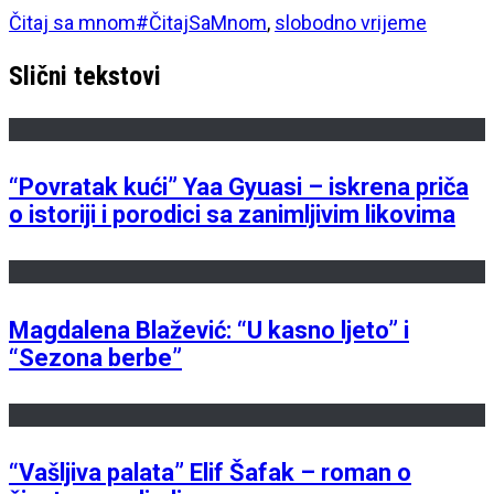
Čitaj sa mnom
#ČitajSaMnom
,
slobodno vrijeme
Slični tekstovi
“Povratak kući” Yaa Gyuasi – iskrena priča
o istoriji i porodici sa zanimljivim likovima
Magdalena Blažević: “U kasno ljeto” i
“Sezona berbe”
“Vašljiva palata” Elif Šafak – roman o