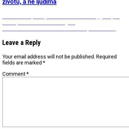
životu, a ne ljudima
Post
Previous
Previous
“Čaj od šljiva” Lazar Džamić – knjiga koja ti
post:
otvori puno tema i dilema u glavi
navigation
Next
Next
Svi bismo trebali biti feministkinje i feministi
post:
Leave a Reply
Your email address will not be published.
Required
fields are marked
*
Comment
*