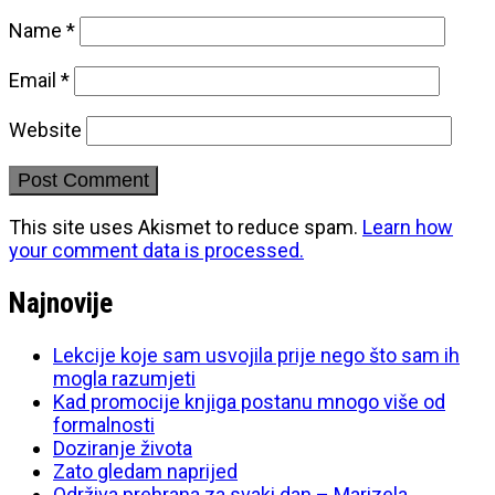
Name
*
Email
*
Website
This site uses Akismet to reduce spam.
Learn how
your comment data is processed.
Najnovije
Lekcije koje sam usvojila prije nego što sam ih
mogla razumjeti
Kad promocije knjiga postanu mnogo više od
formalnosti
Doziranje života
Zato gledam naprijed
Održiva prehrana za svaki dan – Marizela