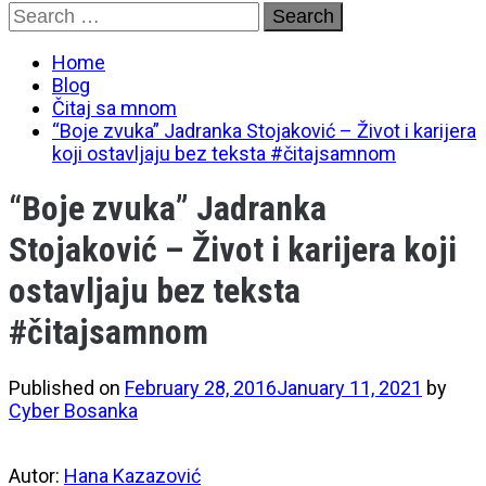
Skip
Search
to
for:
content
Home
Blog
Čitaj sa mnom
“Boje zvuka” Jadranka Stojaković – Život i karijera
koji ostavljaju bez teksta #čitajsamnom
“Boje zvuka” Jadranka
Stojaković – Život i karijera koji
ostavljaju bez teksta
#čitajsamnom
Published on
February 28, 2016
January 11, 2021
by
Cyber Bosanka
Autor:
Hana Kazazović