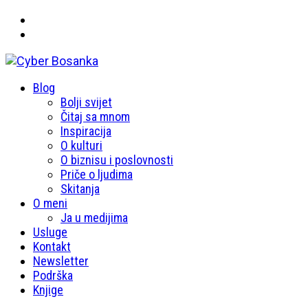
Primary
Blog
Cyber Bosanka
Menu
Bolji svijet
Čitaj sa mnom
Inspiracija
O kulturi
O biznisu i poslovnosti
Priče o ljudima
Skitanja
O meni
Ja u medijima
Usluge
Kontakt
Newsletter
Podrška
Knjige