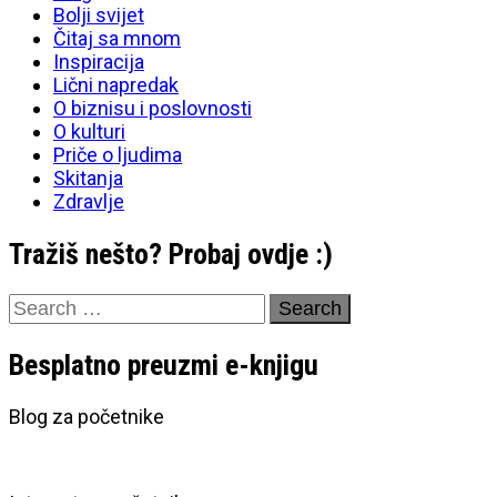
Bolji svijet
Čitaj sa mnom
Inspiracija
Lični napredak
O biznisu i poslovnosti
O kulturi
Priče o ljudima
Skitanja
Zdravlje
Tražiš nešto? Probaj ovdje :)
Search
for:
Besplatno preuzmi e-knjigu
Blog za početnike