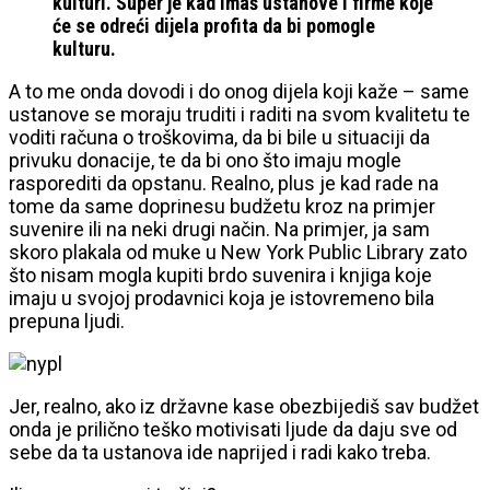
kulturi. Super je kad imaš ustanove i firme koje
će se odreći dijela profita da bi pomogle
kulturu.
A to me onda dovodi i do onog dijela koji kaže – same
ustanove se moraju truditi i raditi na svom kvalitetu te
voditi računa o troškovima, da bi bile u situaciji da
privuku donacije, te da bi ono što imaju mogle
rasporediti da opstanu. Realno, plus je kad rade na
tome da same doprinesu budžetu kroz na primjer
suvenire ili na neki drugi način. Na primjer, ja sam
skoro plakala od muke u New York Public Library zato
što nisam mogla kupiti brdo suvenira i knjiga koje
imaju u svojoj prodavnici koja je istovremeno bila
prepuna ljudi.
Jer, realno, ako iz državne kase obezbijediš sav budžet
onda je prilično teško motivisati ljude da daju sve od
sebe da ta ustanova ide naprijed i radi kako treba.