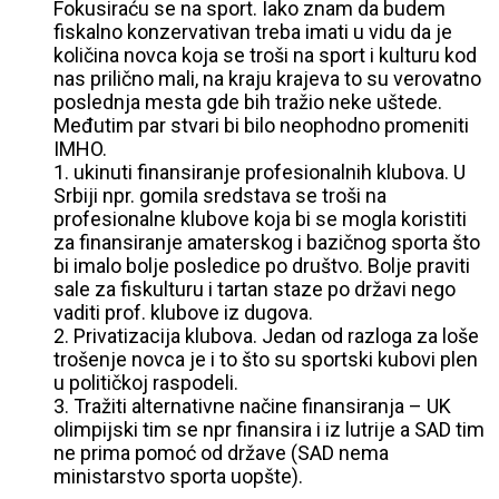
Fokusiraću se na sport. Iako znam da budem
fiskalno konzervativan treba imati u vidu da je
količina novca koja se troši na sport i kulturu kod
nas prilično mali, na kraju krajeva to su verovatno
poslednja mesta gde bih tražio neke uštede.
Međutim par stvari bi bilo neophodno promeniti
IMHO.
1. ukinuti finansiranje profesionalnih klubova. U
Srbiji npr. gomila sredstava se troši na
profesionalne klubove koja bi se mogla koristiti
za finansiranje amaterskog i bazičnog sporta što
bi imalo bolje posledice po društvo. Bolje praviti
sale za fiskulturu i tartan staze po državi nego
vaditi prof. klubove iz dugova.
2. Privatizacija klubova. Jedan od razloga za loše
trošenje novca je i to što su sportski kubovi plen
u političkoj raspodeli.
3. Tražiti alternativne načine finansiranja – UK
olimpijski tim se npr finansira i iz lutrije a SAD tim
ne prima pomoć od države (SAD nema
ministarstvo sporta uopšte).