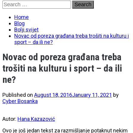
Skip
Search
to
for:
content
Home
Blog
Bolji svijet
Novac od poreza građana treba trošiti na kulturu i
sport – da ili ne?
Novac od poreza građana treba
trošiti na kulturu i sport – da ili
ne?
Published on
August 18, 2016
January 11, 2021
by
Cyber Bosanka
Autor:
Hana Kazazović
Ovo je još jedan tekst za razmišljanje potaknut nekim