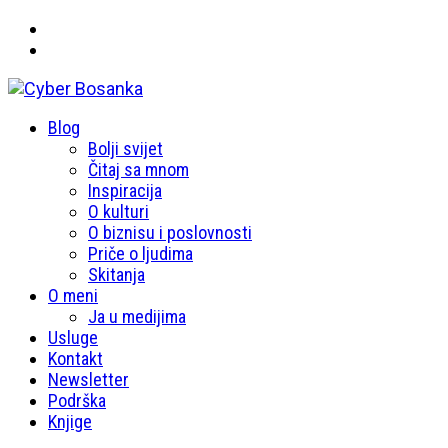
Primary
Blog
Cyber Bosanka
Menu
Bolji svijet
Čitaj sa mnom
Inspiracija
O kulturi
O biznisu i poslovnosti
Priče o ljudima
Skitanja
O meni
Ja u medijima
Usluge
Kontakt
Newsletter
Podrška
Knjige