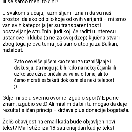
Ili se samo meni to čini?
U svakom slučaju, razmišljam i znam da su naši
prostori daleko od bilo koje od ovih varijanti – mi smo
van svih kategorija jer su transparentnost i
postavljanje stručnih ljudi koji će raditi u interesu
ustanove ili kluba (a ne za svoj džep) ključna stvar i
zbog toga je ova tema još samo utopija za Balkan,
nažalost.
Zato ovo više pišem kao temu za razmišljanje i
diskusiju. Da mogu ja bih rado na nekoj čajanki ili
uz kolače uživo pričala sa vama o tome, ali to
ćemo morati sačekati dok osmisle neki teleport
;)
Gdje mi se u svemu ovome izgubio sport? E pa ne
znam, izgubio se :D Ali mislim da bi i tu mogao da daje
rezultat sličan princip – država plus donacije bogataša.
Želiš obavijest na email kada bude objavljen novi
tekst? Mail stiže iza 18 sati onaj dan kad je tekst