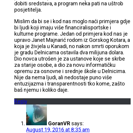
dobiti sredstava, a program neka pati na uštrob
posjetitelja.
Mislim da bi se i kod nas moglo naći primjera gdje
bi ljudi koji imaju više financiralisportske i
kulturne programe. Jedan od primjera kod nas je
upravo Janet Majnarić rodom iz Gorskog Kotara, a
koja je živjela u Kanadi, no nakon smrti oporukom
je gradu Delnicama ostavila dva milijuna dolara.
Dio novca utrošen je za ustanove koje se skrbe
za starije osobe, a dio za novu informatičku
opremu za osnovne i srednje škole u Delnicima.
Nije da nema ljudi, ali nedostaje puno više
entuzijazma i transparentnosti tko kome, zašto
baš njemu i koliko daje.
Reply
GoranVR
says:
August 19, 2016 at 8:35 am