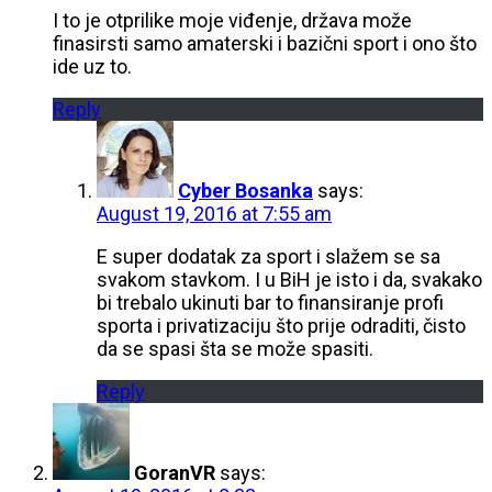
I to je otprilike moje viđenje, država može
finasirsti samo amaterski i bazični sport i ono što
ide uz to.
Reply
Cyber Bosanka
says:
August 19, 2016 at 7:55 am
E super dodatak za sport i slažem se sa
svakom stavkom. I u BiH je isto i da, svakako
bi trebalo ukinuti bar to finansiranje profi
sporta i privatizaciju što prije odraditi, čisto
da se spasi šta se može spasiti.
Reply
GoranVR
says: