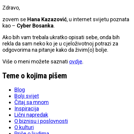
Zdravo,
zovem se
Hana Kazazović
, u internet svijetu poznata
kao –
Cyber Bosanka
.
Ako bih vam trebala ukratko opisati sebe, onda bih
rekla da sam neko ko je u cjeloživotnoj potrazi za
odgovorima na pitanje kako da živim(o) bolje.
Više o meni možete saznati
ovdje
.
Teme o kojima pišem
Blog
Bolji svijet
Čitaj sa mnom
Inspiracija
Lični napredak
O biznisu i poslovnosti
O kulturi
Priče o ljudima