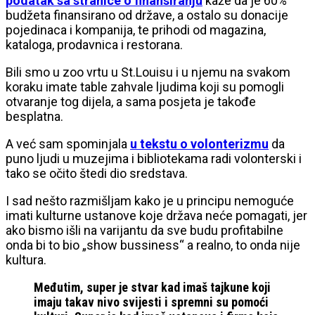
podatak sa stranice o finansiranju
kaže da je 60%
budžeta finansirano od države, a ostalo su donacije
pojedinaca i kompanija, te prihodi od magazina,
kataloga, prodavnica i restorana.
Bili smo u zoo vrtu u St.Louisu i u njemu na svakom
koraku imate table zahvale ljudima koji su pomogli
otvaranje tog dijela, a sama posjeta je takođe
besplatna.
A već sam spominjala
u tekstu o volonterizmu
da
puno ljudi u muzejima i bibliotekama radi volonterski i
tako se očito štedi dio sredstava.
I sad nešto razmišljam kako je u principu nemoguće
imati kulturne ustanove koje država neće pomagati, jer
ako bismo išli na varijantu da sve budu profitabilne
onda bi to bio „show bussiness“ a realno, to onda nije
kultura.
Međutim, super je stvar kad imaš tajkune koji
imaju takav nivo svijesti i spremni su pomoći