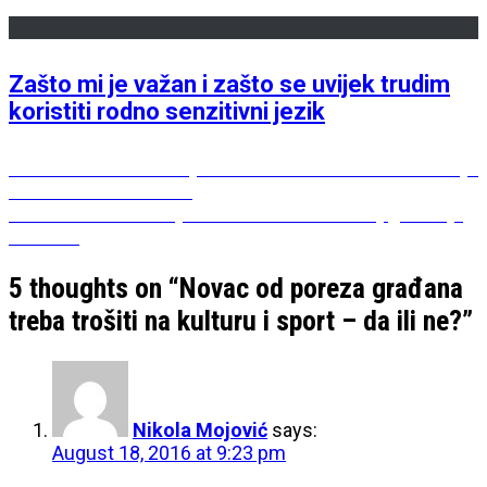
Zašto mi je važan i zašto se uvijek trudim
koristiti rodno senzitivni jezik
Post
Previous
Previous
O volontiranju kod nas – da li bi nam bilo bolje
post:
da nas više volontira?
navigation
Next
Next
Povratak – Maja Trifunović: životna knjiga u kojoj
post:
se uživa
5 thoughts on “
Novac od poreza građana
treba trošiti na kulturu i sport – da ili ne?
”
Nikola Mojović
says:
August 18, 2016 at 9:23 pm