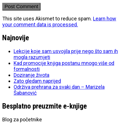
This site uses Akismet to reduce spam.
Learn how
your comment data is processed.
Najnovije
Lekcije koje sam usvojila prije nego što sam ih
mogla razumjeti
Kad promocije knjiga postanu mnogo više od
formalnosti
Doziranje života
Zato gledam naprijed
Održiva prehrana za svaki dan – Marizela
Šabanović
Besplatno preuzmite e-knjige
Blog za početnike