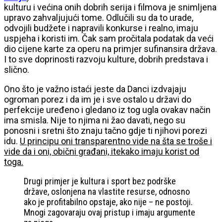
kulturu i većina onih dobrih serija i filmova je snimljena
upravo zahvaljujući tome. Odlučili su da to urade,
odvojili budžete i napravili konkurse i realno, imaju
uspjeha i koristi im. Čak sam pročitala podatak da veći
dio cijene karte za operu na primjer sufinansira država.
I to sve doprinosti razvoju kulture, dobrih predstava i
slično.
Ono što je važno istaći jeste da Danci izdvajaju
ogroman porez i da im je i sve ostalo u državi do
perfekcije uređeno i gledano iz tog ugla ovakav način
ima smisla. Nije to njima ni žao davati, nego su
ponosni i sretni što znaju tačno gdje ti njihovi porezi
idu.
U principu oni transparentno vide na šta se troše i
vide da i oni, obični građani, itekako imaju korist od
toga.
Drugi primjer je kultura i sport bez podrške
države, oslonjena na vlastite resurse, odnosno
ako je profitabilno opstaje, ako nije – ne postoji.
Mnogi zagovaraju ovaj pristup i imaju argumente