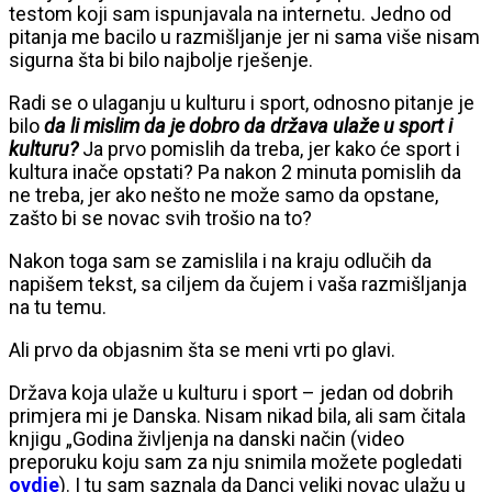
testom koji sam ispunjavala na internetu. Jedno od
pitanja me bacilo u razmišljanje jer ni sama više nisam
sigurna šta bi bilo najbolje rješenje.
Radi se o ulaganju u kulturu i sport, odnosno pitanje je
bilo
da li mislim da je dobro da država ulaže u sport i
kulturu?
Ja prvo pomislih da treba, jer kako će sport i
kultura inače opstati? Pa nakon 2 minuta pomislih da
ne treba, jer ako nešto ne može samo da opstane,
zašto bi se novac svih trošio na to?
Nakon toga sam se zamislila i na kraju odlučih da
napišem tekst, sa ciljem da čujem i vaša razmišljanja
na tu temu.
Ali prvo da objasnim šta se meni vrti po glavi.
Država koja ulaže u kulturu i sport – jedan od dobrih
primjera mi je Danska. Nisam nikad bila, ali sam čitala
knjigu „Godina življenja na danski način (video
preporuku koju sam za nju snimila možete pogledati
ovdje
). I tu sam saznala da Danci veliki novac ulažu u