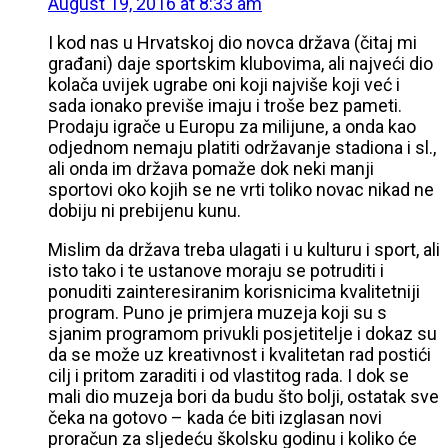
August 19, 2016 at 8:33 am
I kod nas u Hrvatskoj dio novca država (čitaj mi
građani) daje sportskim klubovima, ali najveći dio
kolača uvijek ugrabe oni koji najviše koji već i
sada ionako previše imaju i troše bez pameti.
Prodaju igrače u Europu za milijune, a onda kao
odjednom nemaju platiti održavanje stadiona i sl.,
ali onda im država pomaže dok neki manji
sportovi oko kojih se ne vrti toliko novac nikad ne
dobiju ni prebijenu kunu.
Mislim da država treba ulagati i u kulturu i sport, ali
isto tako i te ustanove moraju se potruditi i
ponuditi zainteresiranim korisnicima kvalitetniji
program. Puno je primjera muzeja koji su s
sjanim programom privukli posjetitelje i dokaz su
da se može uz kreativnost i kvalitetan rad postići
cilj i pritom zaraditi i od vlastitog rada. I dok se
mali dio muzeja bori da budu što bolji, ostatak sve
čeka na gotovo – kada će biti izglasan novi
proračun za sljedeću školsku godinu i koliko će