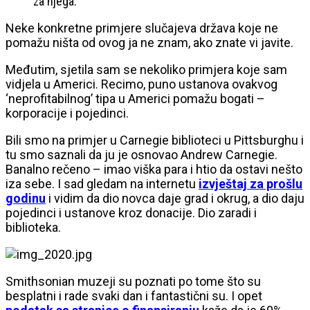
za njega.
Neke konkretne primjere slučajeva država koje ne
pomažu ništa od ovog ja ne znam, ako znate vi javite.
Međutim, sjetila sam se nekoliko primjera koje sam
vidjela u Americi. Recimo, puno ustanova ovakvog
‘neprofitabilnog’ tipa u Americi pomažu bogati –
korporacije i pojedinci.
Bili smo na primjer u Carnegie biblioteci u Pittsburghu i
tu smo saznali da ju je osnovao Andrew Carnegie.
Banalno rečeno – imao viška para i htio da ostavi nešto
iza sebe. I sad gledam na internetu
izvještaj za prošlu
godinu
i vidim da dio novca daje grad i okrug, a dio daju
pojedinci i ustanove kroz donacije. Dio zaradi i
biblioteka.
Smithsonian muzeji su poznati po tome što su
besplatni i rade svaki dan i fantastični su. I opet